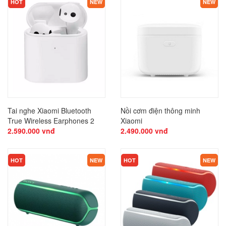
HOT
NEW
NEW
Tai nghe Xiaomi Bluetooth
Nồi cơm điện thông minh
True Wireless Earphones 2
Xiaomi
2.590.000 vnđ
2.490.000 vnđ
KHUYẾN MÃI
KHUYẾN MÃI
HOT
NEW
HOT
NEW