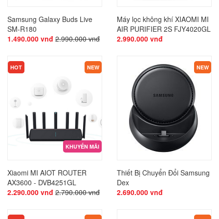
Samsung Galaxy Buds Live
Máy lọc không khí XIAOMI MI
SM-R180
AIR PURIFIER 2S FJY4020GL
1.490.000 vnđ
2.990.000 vnđ
2.990.000 vnđ
HOT
NEW
NEW
KHUYẾN MÃI
Xiaomi MI AIOT ROUTER
Thiết Bị Chuyển Đổi Samsung
AX3600 - DVB4251GL
Dex
2.290.000 vnđ
2.790.000 vnđ
2.690.000 vnđ
KHUYẾN MÃI
KHUYẾN MÃI