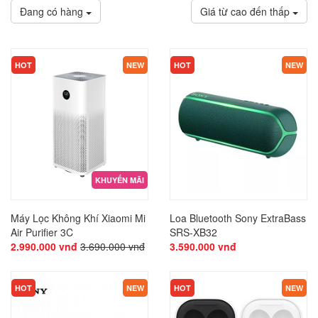
Đang có hàng
Giá từ cao đến thấp
HOT
NEW
HOT
NEW
KHUYẾN MÃI
Máy Lọc Không Khí Xiaomi Mi
Loa Bluetooth Sony ExtraBass
Air Purifier 3C
SRS-XB32
2.990.000 vnđ
3.690.000 vnđ
3.590.000 vnđ
HOT
NEW
HOT
NEW