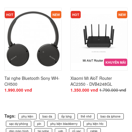
KHUYẾN MÃI
KHUYẾN MÃI
HOT
NEW
HOT
NEW
KHUYẾN MÃI
Tai nghe Bluetooth Sony WH-
Xiaomi Mi AloT Router
CH500
AC2350 - DVB4248GL
1.990.000 vnđ
1.350.000 vnđ
1.790.000 vnđ
Tags:
phụ kiện
bao da
ốp lưng
thẻ nhớ
bao da iphone
sạc dự phòng
pin
phụ kiện blackberry
phụ kiện htc
dán màn hình
tai nghe
usb
củ sạc
cable