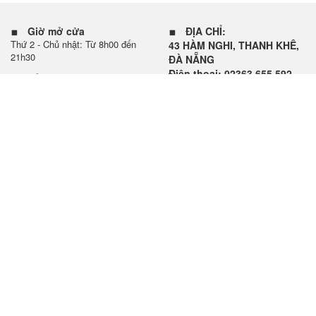
Giờ mở cửa
ĐỊA CHỈ:
Thứ 2 - Chủ nhật: Từ 8h00 đến
43 HÀM NGHI, THANH KHÊ,
21h30
ĐÀ NẴNG
Điện thoại: 02363.655.592
Bảo hành
Thời gian nhận và trả máy bảo
HOTLINE/ZALO:
hành
0708.001.001 - 0708.002.002
Từ 08h00 đến 21h30 hằng ngày
Danh sách trung tâm bảo hành chính hãng
Chấp nhận thanh toán
Kết nối với chúng tôi