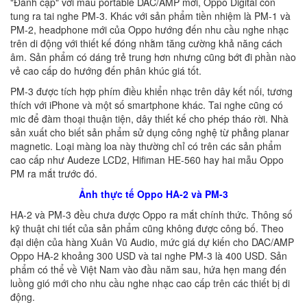
"Đánh cặp" với mẫu portable DAC/AMP mới, Oppo Digital còn
tung ra tai nghe PM-3. Khác với sản phẩm tiền nhiệm là PM-1 và
PM-2, headphone mới của Oppo hướng đến nhu cầu nghe nhạc
trên di động với thiết kế đóng nhằm tăng cường khả năng cách
âm. Sản phẩm có dáng trẻ trung hơn nhưng cũng bớt đi phần nào
vẻ cao cấp do hướng đến phân khúc giá tốt.
PM-3 được tích hợp phím điều khiển nhạc trên dây kết nối, tương
thích với iPhone và một số smartphone khác. Tai nghe cũng có
mic để đàm thoại thuận tiện, dây thiết kế cho phép tháo rời. Nhà
sản xuất cho biết sản phẩm sử dụng công nghệ từ phẳng planar
magnetic. Loại màng loa này thường chỉ có trên các sản phẩm
cao cấp như Audeze LCD2, Hifiman HE-560 hay hai mẫu Oppo
PM ra mắt trước đó.
Ảnh thực tế Oppo HA-2 và PM-3
HA-2 và PM-3 đều chưa được Oppo ra mắt chính thức. Thông số
kỹ thuật chi tiết của sản phẩm cũng không được công bố. Theo
đại diện của hàng Xuân Vũ Audio, mức giá dự kiến cho DAC/AMP
Oppo HA-2 khoảng 300 USD và tai nghe PM-3 là 400 USD. Sản
phẩm có thể về Việt Nam vào đầu năm sau, hứa hẹn mang đến
luồng gió mới cho nhu cầu nghe nhạc cao cấp trên các thiết bị di
động.