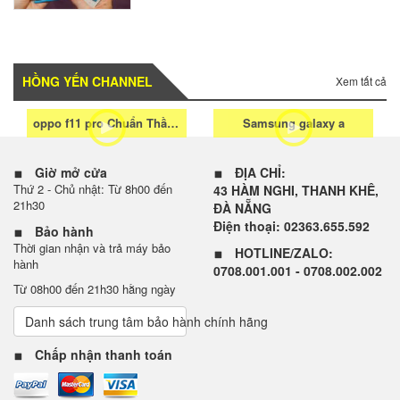
HỒNG YẾN CHANNEL
Xem tất cả
oppo f11 pro Chuẩn Thần Thái Sáng Chân Dung
Samsung galaxy a
Giờ mở cửa
ĐỊA CHỈ:
Thứ 2 - Chủ nhật: Từ 8h00 đến
43 HÀM NGHI, THANH KHÊ,
21h30
ĐÀ NẴNG
Điện thoại: 02363.655.592
Bảo hành
Thời gian nhận và trả máy bảo
HOTLINE/ZALO:
hành
0708.001.001 - 0708.002.002
Từ 08h00 đến 21h30 hằng ngày
Danh sách trung tâm bảo hành chính hãng
Chấp nhận thanh toán