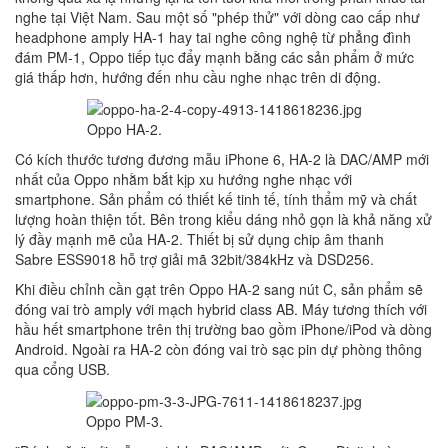
nghe tại Việt Nam. Sau một số "phép thử" với dòng cao cấp như
headphone amply HA-1 hay tai nghe công nghệ từ phẳng đình
đám PM-1, Oppo tiếp tục đẩy mạnh bằng các sản phẩm ở mức
giá thấp hơn, hướng đến nhu cầu nghe nhạc trên di động.
Oppo HA-2.
Có kích thước tương đương mẫu iPhone 6, HA-2 là DAC/AMP mới
nhất của Oppo nhằm bắt kịp xu hướng nghe nhạc với
smartphone. Sản phẩm có thiết kế tinh tế, tính thẩm mỹ và chất
lượng hoàn thiện tốt. Bên trong kiểu dáng nhỏ gọn là khả năng xử
lý đầy mạnh mẽ của HA-2. Thiết bị sử dụng chip âm thanh
Sabre ESS9018 hỗ trợ giải mã 32bit/384kHz và DSD256.
Khi điều chỉnh cần gạt trên Oppo HA-2 sang nút C, sản phẩm sẽ
đóng vai trò amply với mạch hybrid class AB. Máy tương thích với
hầu hết smartphone trên thị trường bao gồm iPhone/iPod và dòng
Android. Ngoài ra HA-2 còn đóng vai trò sạc pin dự phòng thông
qua cổng USB.
Oppo PM-3.