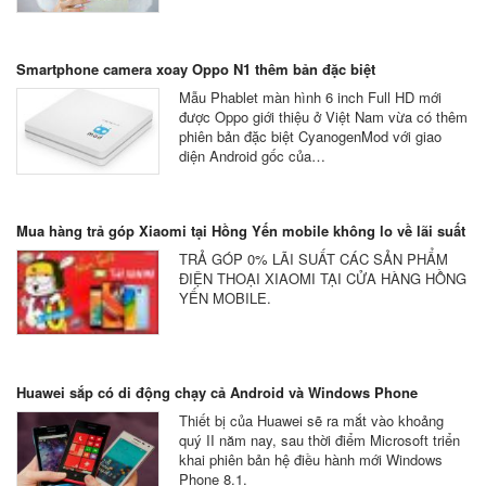
Smartphone camera xoay Oppo N1 thêm bản đặc biệt
Mẫu Phablet màn hình 6 inch Full HD mới
được Oppo giới thiệu ở Việt Nam vừa có thêm
phiên bản đặc biệt CyanogenMod với giao
diện Android gốc của…
Mua hàng trả góp Xiaomi tại Hồng Yến mobile không lo về lãi suất
TRẢ GÓP 0% LÃI SUẤT CÁC SẢN PHẨM
ĐIỆN THOẠI XIAOMI TẠI CỬA HÀNG HỒNG
YẾN MOBILE.
Huawei sắp có di động chạy cả Android và Windows Phone
Thiết bị của Huawei sẽ ra mắt vào khoảng
quý II năm nay, sau thời điểm Microsoft triển
khai phiên bản hệ điều hành mới Windows
Phone 8.1.