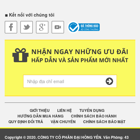
Kết nối với chúng tôi
GIỚI THIỆU
LIÊN HỆ
TUYỂN DỤNG
HƯỚNG DẪN MUA HÀNG
CHÍNH SÁCH BẢO HÀNH
QUY ĐỊNH ĐỔI TRẢ
VẬN CHUYỂN
CHÍNH SÁCH BẢO MẬT
Copyright © 2020. CÔNG TY CỔ PHẦN ĐẠI HỒNG YẾN. Văn Phòng: 43