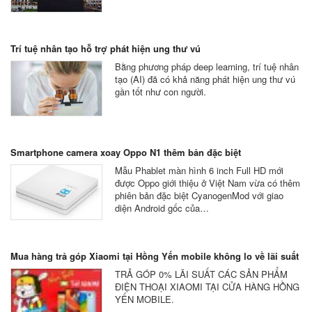
Trí tuệ nhân tạo hỗ trợ phát hiện ung thư vú
Bằng phương pháp deep learning, trí tuệ nhân
tạo (AI) đã có khả năng phát hiện ung thư vú
gần tốt như con người.
Smartphone camera xoay Oppo N1 thêm bản đặc biệt
Mẫu Phablet màn hình 6 inch Full HD mới
được Oppo giới thiệu ở Việt Nam vừa có thêm
phiên bản đặc biệt CyanogenMod với giao
diện Android gốc của…
Mua hàng trả góp Xiaomi tại Hồng Yến mobile không lo về lãi suất
TRẢ GÓP 0% LÃI SUẤT CÁC SẢN PHẨM
ĐIỆN THOẠI XIAOMI TẠI CỬA HÀNG HỒNG
YẾN MOBILE.