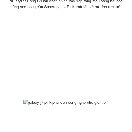
Nữ stylist Pông Chuẩn chọn chiếc váy xếp tầng màu sáng hài hòa
cùng sắc hồng của Samsung J7 Pink toát lên vẻ nữ tính tươi trẻ.