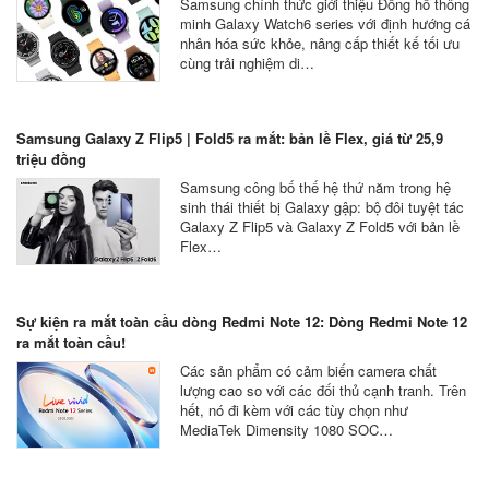
Samsung chính thức giới thiệu Đồng hồ thông
minh Galaxy Watch6 series với định hướng cá
nhân hóa sức khỏe, nâng cấp thiết kế tối ưu
cùng trải nghiệm di…
Samsung Galaxy Z Flip5 | Fold5 ra mắt: bản lề Flex, giá từ 25,9
triệu đồng
Samsung công bố thế hệ thứ năm trong hệ
sinh thái thiết bị Galaxy gập: bộ đôi tuyệt tác
Galaxy Z Flip5 và Galaxy Z Fold5 với bản lề
Flex…
Sự kiện ra mắt toàn cầu dòng Redmi Note 12: Dòng Redmi Note 12
ra mắt toàn cầu!
Các sản phẩm có cảm biến camera chất
lượng cao so với các đối thủ cạnh tranh. Trên
hết, nó đi kèm với các tùy chọn như
MediaTek Dimensity 1080 SOC…