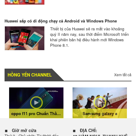
Huawei sắp có di động chạy cả Android và Windows Phone
Thiết bị của Huawei sẽ ra mắt vào khoảng
quý II năm nay, sau thời điểm Microsoft triển
khai phiên bản hệ điều hành mới Windows
Phone 8.1.
HỒNG YẾN CHANNEL
Xem tất cả
oppo f11 pro Chuẩn Thần Thái Sáng Chân Dung
Samsung galaxy a
Giờ mở cửa
ĐỊA CHỈ:
Thứ 2 - Chủ nhật: Từ 8h00 đến