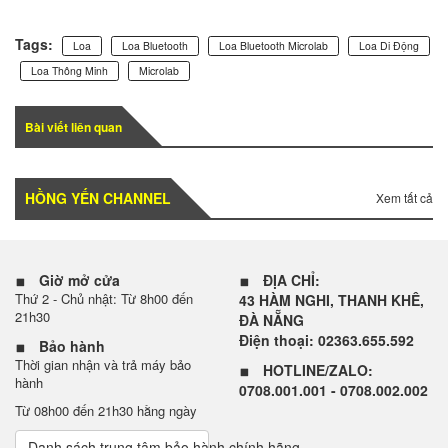
Tags:
Loa
Loa Bluetooth
Loa Bluetooth Microlab
Loa Di Động
Loa Thông Minh
Microlab
Bài viết liên quan
HỒNG YẾN CHANNEL
Xem tất cả
Giờ mở cửa
ĐỊA CHỈ:
Thứ 2 - Chủ nhật: Từ 8h00 đến
43 HÀM NGHI, THANH KHÊ,
21h30
ĐÀ NẴNG
Điện thoại: 02363.655.592
Bảo hành
Thời gian nhận và trả máy bảo
HOTLINE/ZALO:
hành
0708.001.001 - 0708.002.002
Từ 08h00 đến 21h30 hằng ngày
Danh sách trung tâm bảo hành chính hãng