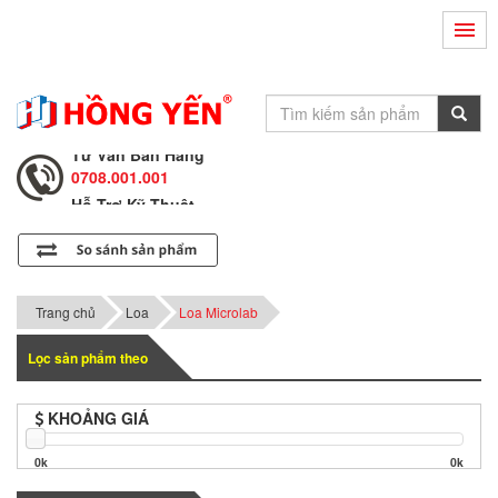
Hỗ Trợ Kỹ Thuật
0708.002.002
Tư Vấn Bán Hàng
0708.001.001
Hỗ Trợ Kỹ Thuật
0708.002.002
Tư Vấn Bán Hàng
0708.001.001
Trang chủ
Loa
Loa Microlab
Lọc sản phẩm theo
KHOẢNG GIÁ
0k
0k