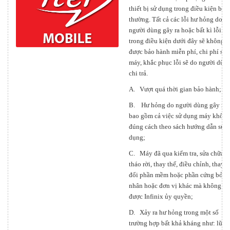
thiết bị sử dụng trong điều kiện bìn
thường. Tất cả các lỗi hư hỏng do
người dùng gây ra hoặc bất kì lỗi n
trong điều kiện dưới đây sẽ không
được bảo hành miễn phí, chi phí sửa
máy, khắc phục lỗi sẽ do người dùn
chi trả.
A. Vượt quá thời gian bảo hành;
B. Hư hỏng do người dùng gây ra,
bao gồm cả việc sử dụng máy khôn
đúng cách theo sách hướng dẫn sử
dụng;
C. Máy đã qua kiểm tra, sửa chữa,
tháo rời, thay thế, điều chỉnh, thay
đổi phần mềm hoặc phần cứng bởi c
nhân hoặc đơn vị khác mà không
được Infinix ủy quyền;
D. Xảy ra hư hỏng trong một số
trường hợp bất khả kháng như: lũ lụ