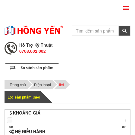
Hỗ Trợ Kỹ Thuật
0708.002.002
Tư Vấn Bán Hàng
0708.001.001
Hỗ Trợ Kỹ Thuật
0708.002.002
Tư Vấn Bán Hàng
0708.001.001
Trang chủ
Điện thoại
Itel
Lọc sản phẩm theo
KHOẢNG GIÁ
0k
0k
HỆ ĐIỀU HÀNH