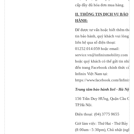
cấp đầy đủ hóa đơn mua hàng.
II. THÔNG TIN DỊCH VỤ BẢO
HÀNH:
Để được tư vấn hoặc biết thêm thôn
tin bảo hành, quý khách vui lòng
liên hệ qua số điện thoại:
01252.014.059 hoặc email:
service.vn@infinixmobility.com
hoặc quý khách có thể gửi tin nhắn
đến trang Facebook chính thức của
Infinix Việt Nam tại:
https://www.facebook.com/Infinix
Trung tâm bảo hành Itel - Hà Nội
156 Trần Duy HƯng, Quận Cầu Giấy
TP.Hà Nội.
Điện thoại: (04) 3775 9655
Giờ làm việc: Thứ Hai - Thứ Bảy
(8:00am - 5:30pm), Chủ nhật (nghỉ).