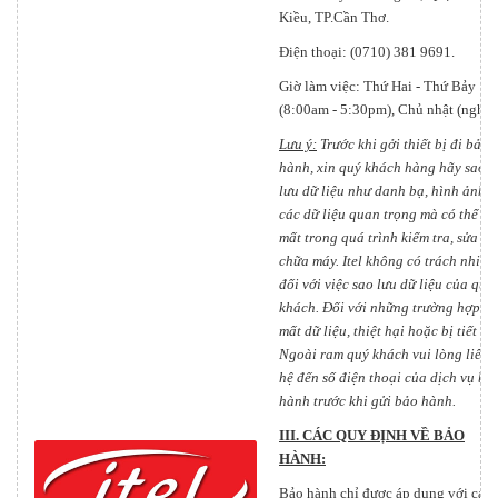
Kiều, TP.Cần Thơ.
Điện thoại: (0710) 381 9691.
Giờ làm việc: Thứ Hai - Thứ Bảy
(8:00am - 5:30pm), Chủ nhật (nghỉ).
Lưu ý:
Trước khi gởi thiết bị đi bảo
hành, xin quý khách hàng hãy sao
lưu dữ liệu như danh bạ, hình ảnh v
các dữ liệu quan trọng mà có thể bị
mất trong quá trình kiểm tra, sửa
chữa máy. Itel không có trách nhiệm
đối với việc sao lưu dữ liệu của quý
khách. Đối với những trường hợp
mất dữ liệu, thiệt hại hoặc bị tiết lộ.
Ngoài ram quý khách vui lòng liên
hệ đến số điện thoại của dịch vụ bả
hành trước khi gửi bảo hành.
III. CÁC QUY ĐỊNH VỀ BẢO
HÀNH:
Bảo hành chỉ được áp dụng với các