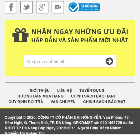
GIỚI THIỆU
LIÊN HỆ
TUYỂN DỤNG
HƯỚNG DẪN MUA HÀNG
CHÍNH SÁCH BẢO HÀNH
QUY ĐỊNH ĐỔI TRẢ
VẬN CHUYỂN
CHÍNH SÁCH BẢO MẬT
Copyright © 2020. CÔNG TY CỔ PHẦN ĐẠI HỒNG YẾN. Văn Phòng: 43
Hàm Nghi, Q. Thanh Khê, TP. Đà Nẵng. GPKD/MST số: 0401465725 do Sở
KHĐT TP Đà Nẵng Cấp Ngày 29/12/2011. Người Chịu Trách Nhiệm:
Nguyễn Thị Hoàng Thy