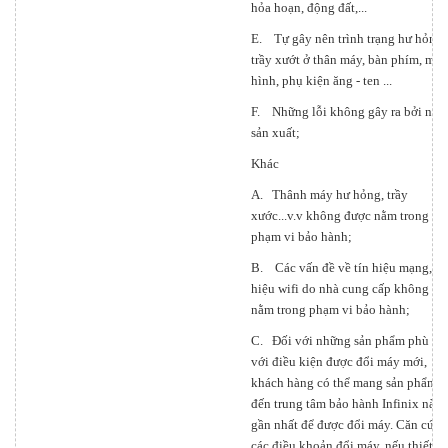
hỏa hoạn, động đất,...
E. Tự gây nên trình trạng hư hỏng,
trầy xướt ở thân máy, bàn phím, màn
hình, phụ kiện ăng - ten ...
F. Những lỗi không gây ra bởi nhà
sản xuất;
Khác
A. Thânh máy hư hỏng, trầy
xước...v.v không được nằm trong
phạm vi bảo hành;
B. Các vấn đề về tín hiệu mạng, tí
hiệu wifi do nhà cung cấp không
nằm trong phạm vi bảo hành;
C. Đối với những sản phẩm phù hợ
với điều kiện được đổi máy mới,
khách hàng có thể mang sản phẩm
đến trung tâm bảo hành Infinix nào
gần nhất để được đổi máy. Căn cứ
các điều khoản đổi máy, nếu thiết bị