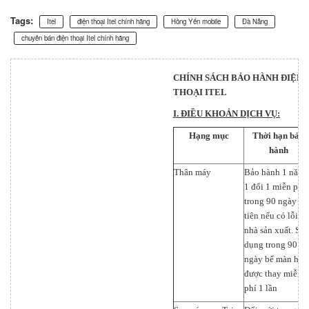
Tags:
Itel
điện thoại Itel chính hãng
Hồng Yến mobile
Đà Nẵng
chuyên bán điện thoại Itel chính hãng
CHÍNH SÁCH BẢO HÀNH ĐIỆN
THOẠI ITEL
I. ĐIỀU KHOẢN DỊCH VỤ:
Hạng mục
Thời hạn bảo
hành
Thân máy
Bảo hành 1 năm,
1 đổi 1 miễn phí
trong 90 ngày đầ
tiên nếu có lỗi d
nhà sản xuất. Sử
dụng trong 90
ngày bể màn hìn
được thay miễn
phí 1 lần