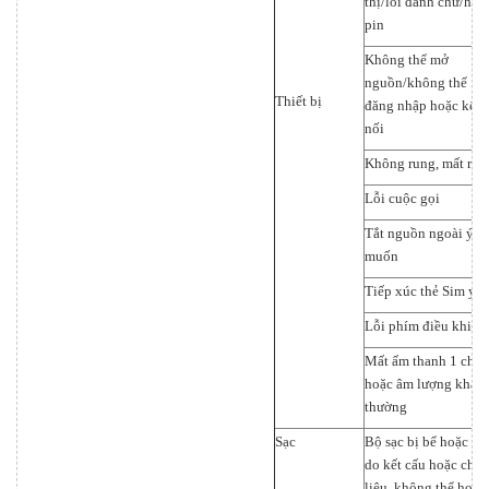
thị/lỗi đánh chữ/hao
pin
Không thể mở
nguồn/không thể
Thiết bị
đăng nhập hoặc kết
nối
Không rung, mất run
Lỗi cuộc gọi
Tắt nguồn ngoài ý
muốn
Tiếp xúc thẻ Sim yế
Lỗi phím điều khiển
Mất ấm thanh 1 chiề
hoặc âm lượng khác
thường
Sạc
Bộ sạc bị bể hoặc nứ
do kết cấu hoặc chất
liệu, không thể hoặc