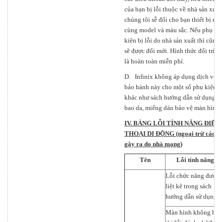
của bạn bị lỗi thuộc về nhà sản xuất
chúng tôi sễ đổi cho bạn thiết bị mớ
cùng model và màu sắc. Nếu phụ
kiện bị lỗi do nhà sản xuất thì cũng
sẽ được đổi mới. Hình thức đổi trên
là hoàn toàn miễn phí.
D. Infinix không áp dụng dịch vụ
bảo hành này cho một số phụ kiện
khác như sách hướng dẫn sử dụng,
bao da, miếng dán bảo vệ màn hình.
IV. BẢNG LỖI TÍNH NĂNG ĐIỆN
THOẠI DI ĐỘNG (ngoại trừ các lỗ
gây ra do nhà mạng)
Tên
Lỗi tính năng
Lỗi chức năng được
liệt kê trong sách
hướng dẫn sử dụng
Màn hình không hiể