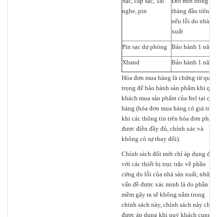
Sạc, cáp sạc, Tai
Đổi mới trong 3
nghe, pin
tháng đầu tiên
nếu lỗi do nhà sả
xuất
Pin sạc dự phòng
Bảo hành 1 năm
Xband
Bảo hành 1 năm
Hóa đơn mua hàng là chứng từ quan
trọng để bảo hành sản phẩm khi quý
khách mua sản phẩm của Itel tại cửa
hàng (hóa đơn mua hàng có giá trị
khi các thông tin trên hóa đơn phải
được điền đầy đủ, chính xác và
không có sự thay đổi).
Chính sách đổi mới chỉ áp dụng đối
với các thiết bị trục trặc về phần
cứng do lỗi của nhà sản xuất, những
vấn đề được xác minh là do phần
mềm gây ra sẽ không nằm trong
chính sách này, chính sách này chỉ
được áp dụng khi quý khách cung