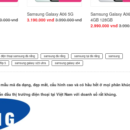
Samsung Galaxy A06 5G
Samsung Galaxy A0
0.000 vnđ
3.190.000 vnđ
3.990.000 vnđ
4GB 128GB
2.990.000 vnđ
3.990
điện thoại samsung đà nẵng
samsung đà nẵng
samsung tại đà nẵng
samsung
lip 5
samsung galaxy s23 ultra
samsung galaxy a54
 mẫu mã đa dạng, đẹp mắt, cấu hình cao và có hầu hết ở mọi phân khúc
ẫn đầu thị trường
điện thoại
tại Việt Nam với doanh số rất khủng.