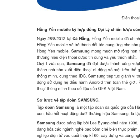
Điện thoạ
Hồng Yến mobile ký hợp đồng Đại Lý chiến lược c
Ngày 28/8/2012 tại
Đà Nẵng
, Hồng Yến mobile đã chính
Hồng Yến mobile sẽ trở thành đối tác cung ứng cho sản 
Hồng Yến mobile,
Samsung
mong muốn mở rộng hơn nữ
thương hiệu điện thoại được tin dùng và yêu thích nhất.
Quý I vừa qua,
Samsung
đã đạt được thành công vượt b
thành nhà sản xuất điện thoại di động số một trên thế g
thông minh, cũng theo IDC, Samsung tiếp tục giành vị tr
động sử dụng hệ điều hành Android trên toàn thế giới. 
thoại thông minh theo số liệu của GFK Việt Nam.
Sơ lược về tập đoàn
SAMSUNG
.
Tập đoàn Samsung
là một tập đoàn đa quốc gia của Hà
con, hầu hết hoạt động dưới thương hiệu Samsung, là tậ
Samsung
được sáng lập bởi Lee Byung-chul năm 1938, 
dạng hóa các ngành nghề bao bồm chế biến thực phẩm, 
nghiệp điện tử vào cuối thập kỉ 60, xây dựng và công n