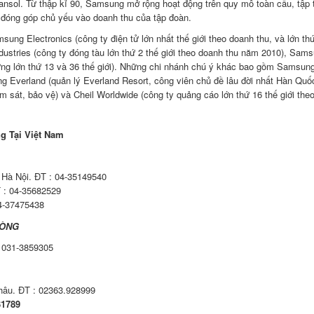
nsol. Từ thập kỉ 90, Samsung mở rộng hoạt động trên quy mô toàn cầu, tập 
n, đóng góp chủ yếu vào doanh thu của tập đoàn.
ng Electronics (công ty điện tử lớn nhất thế giới theo doanh thu, và lớn thứ
ndustries (công ty đóng tàu lớn thứ 2 thế giới theo doanh thu năm 2010), Sam
ng lớn thứ 13 và 36 thế giới). Những chi nhánh chú ý khác bao gồm Samsung
ng Everland (quản lý Everland Resort, công viên chủ đề lâu đời nhất Hàn Quố
m sát, bảo vệ) và Cheil Worldwide (công ty quảng cáo lớn thứ 16 thế giới the
g Tại Việt Nam
, Hà Nội. ĐT : 04-35149540
 : 04-35682529
04-37475438
HÒNG
 031-3859305
âu. ĐT : 02363.928999
31789