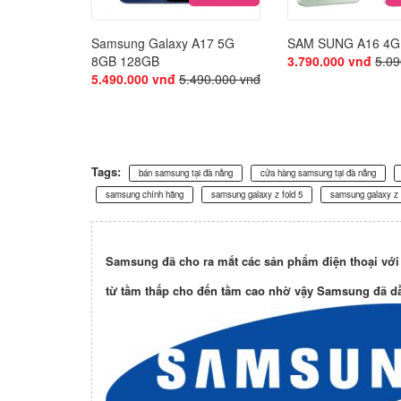
Samsung Galaxy A17 5G
SAM SUNG A16 4G
8GB 128GB
3.790.000 vnđ
5.09
5.490.000 vnđ
5.490.000 vnđ
Tags:
bán samsung tại đà nẵng
cửa hàng samsung tại đà nẵng
samsung chính hãng
samsung galaxy z fold 5
samsung galaxy z f
Samsung
đã cho ra mắt các sản phẩm điện thoại với
từ tầm thấp cho đến tầm cao nhờ vậy Samsung đã d