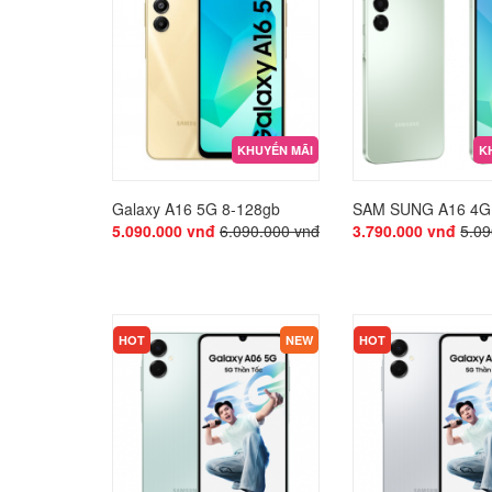
KHUYẾN MÃI
K
Galaxy A16 5G 8-128gb
SAM SUNG A16 4G
5.090.000 vnđ
6.090.000 vnđ
3.790.000 vnđ
5.09
KHUYẾN MÃI
KHUYẾN MÃI
HOT
NEW
HOT