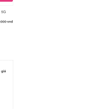
6 5G
.000 vnđ
 giá