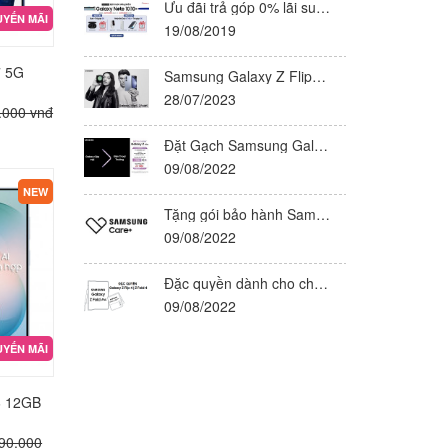
Ưu đãi trả góp 0% lãi suất cho Samsung Galaxy Note 10|10+
YẾN MÃI
19/08/2019
7 5G
Samsung Galaxy Z Flip5 | Fold5 ra mắt: bản lề Flex, giá từ 25,9 triệu đồng
28/07/2023
.000 vnđ
Đặt Gạch Samsung Galaxy Z Fold | Z Flip Mới - Ưu đãi đến 9 Triệu
09/08/2022
NEW
Tặng gói bảo hành Samsung Care+ cho chủ sở hữu Galaxy Z Flip | Z Fold Mới
09/08/2022
Đặc quyền dành cho chủ sở hữu Samsung Galaxy Z Fold 4 và Z Flip 4
09/08/2022
YẾN MÃI
6 12GB
90.000