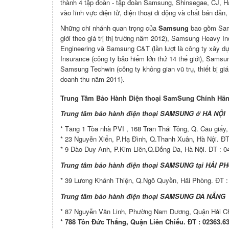
thành 4 tập đoàn - tập đoàn Samsung, Shinsegae, CJ, Ha
vào lĩnh vực điện tử, điện thoại di động và chất bán dẫ
Những chi nhánh quan trọng của
Samsung
bao gồm Samsu
giới theo giá trị thị trường năm 2012), Samsung Heavy I
Engineering và Samsung C&T (lần lượt là công ty xây dự
Insurance (công ty bảo hiểm lớn thứ 14 thế giới), Samsu
Samsung Techwin (công ty không gian vũ trụ, thiết bị giá
doanh thu năm 2011).
Trung Tâm Bảo Hành Điện thoại SamSung Chính Hãn
Trung tâm bảo hành điện thoại SAMSUNG ở HÀ NỘI
*
Tầng 1 Tòa nhà PVI , 168 Trần Thái Tông, Q. Cầu giấy
* 23 Nguyễn Xiển, P.Hạ Đình, Q.Thanh Xuân, Hà Nội. ĐT
*
9 Đào Duy Anh, P.Kim Liên,Q.Đống Đa, Hà Nội. ĐT : 
Trung tâm bảo hành điện thoại SAMSUNG tại HẢI P
*
39 Lương Khánh Thiện, Q.Ngô Quyền, Hải Phòng. ĐT :
Trung tâm bảo hành điện thoại SAMSUNG ĐÀ NẴNG
*
87 Nguyễn Văn Linh, Phường Nam Dương, Quận Hải Ch
*
788 Tôn Đức Thắng, Quận Liên Chiểu. ĐT : 02363.6