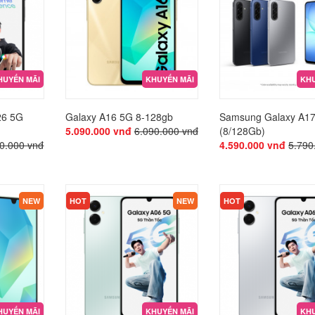
HUYẾN MÃI
KHUYẾN MÃI
KHU
26 5G
Galaxy A16 5G 8-128gb
Samsung Galaxy A1
5.090.000 vnđ
6.090.000 vnđ
(8/128Gb)
0.000 vnđ
4.590.000 vnđ
5.790
KHUYẾN MÃI
KHUYẾN MÃI
NEW
HOT
NEW
HOT
HUYẾN MÃI
KHUYẾN MÃI
KHU