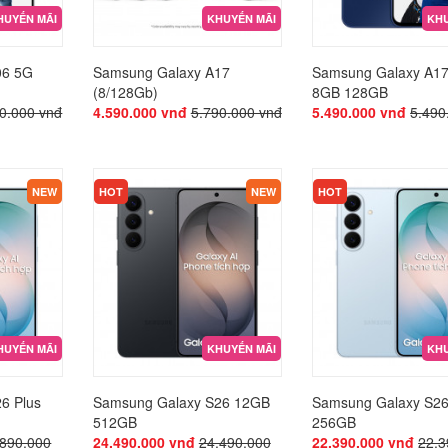
HUYẾN MÃI
KHUYẾN MÃI
KHU
06 5G
Samsung Galaxy A17
Samsung Galaxy A1
(8/128Gb)
8GB 128GB
0.000 vnđ
4.590.000 vnđ
5.790.000 vnđ
5.490.000 vnđ
5.490
KHUYẾN MÃI
KHUYẾN MÃI
NEW
HOT
NEW
HOT
HUYẾN MÃI
KHUYẾN MÃI
KHU
6 Plus
Samsung Galaxy S26 12GB
Samsung Galaxy S2
512GB
256GB
.890.000
24.490.000 vnđ
24.490.000
22.390.000 vnđ
22.3