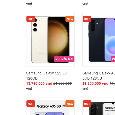
vnđ
vnđ
KHUYẾN MÃI
KHUYẾN MÃI
HOT
NEW
HOT
KHUYẾN MÃI
K
Samsung Galaxy S23 5G
Samsung Galaxy A
128GB
8GB 128GB
13.790.000 vnđ
21.990.000
11.300.000 vnđ
11
vnđ
vnđ
KHUYẾN MÃI
KHUYẾN MÃI
HOT
NEW
HOT