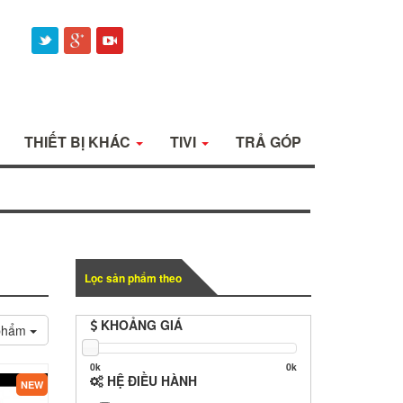
THIẾT BỊ KHÁC
TIVI
TRẢ GÓP
Lọc sản phẩm theo
KHOẢNG GIÁ
 phẩm
0k
0k
HỆ ĐIỀU HÀNH
NEW