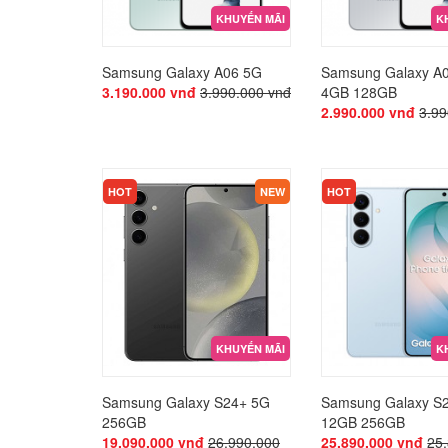
KHUYẾN MÃI
K
Samsung Galaxy A06 5G
Samsung Galaxy A
3.190.000 vnđ
3.990.000 vnđ
4GB 128GB
2.990.000 vnđ
3.99
KHUYẾN MÃI
KHUYẾN MÃI
HOT
NEW
HOT
KHUYẾN MÃI
K
Samsung Galaxy S24+ 5G
Samsung Galaxy S2
256GB
12GB 256GB
19.090.000 vnđ
26.990.000
25.890.000 vnđ
25