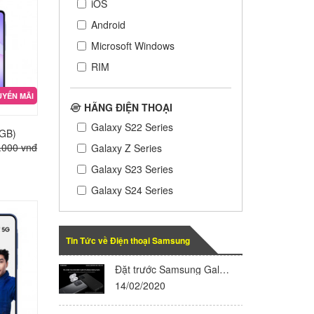
iOS
Android
Microsoft Windows
RIM
YẾN MÃI
HÃNG ĐIỆN THOẠI
Galaxy S22 Series
8GB)
.000 vnđ
Galaxy Z Series
Galaxy S23 Series
Galaxy S24 Series
Tin Tức về Điện thoại Samsung
Đặt trước Samsung Galaxy S20 |S20+ |S20 Ultra nhận quà khủng hơn 6 triệu tại HồngYếnMobile
14/02/2020