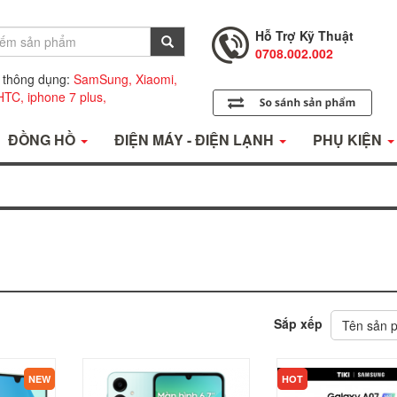
0708.001.001
Hỗ Trợ Kỹ Thuật
0708.002.002
Tư Vấn Bán Hàng
 thông dụng:
SamSung,
Xiaomi,
0708.001.001
HTC,
iphone 7 plus,
ĐỒNG HỒ
ĐIỆN MÁY - ĐIỆN LẠNH
PHỤ KIỆN
Sắp xếp
Tên sản
KHUYẾN MÃI
KHUYẾN MÃI
NEW
HOT