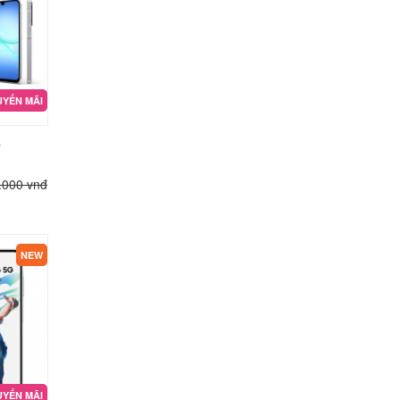
YẾN MÃI
7
.000 vnđ
NEW
YẾN MÃI