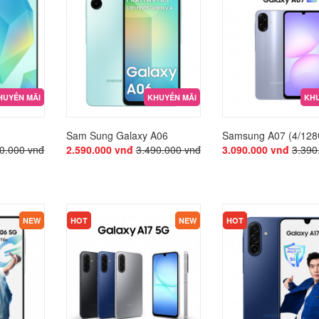
HUYẾN MÃI
KHUYẾN MÃI
KHU
Sam Sung Galaxy A06
Samsung A07 (4/12
0.000 vnđ
2.590.000 vnđ
3.490.000 vnđ
3.090.000 vnđ
3.390
KHUYẾN MÃI
KHUYẾN MÃI
NEW
HOT
NEW
HOT