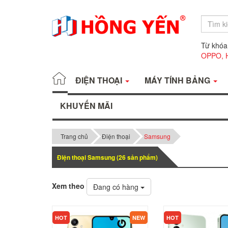
Từ khóa
OPPO,
ĐIỆN THOẠI
MÁY TÍNH BẢNG
KHUYẾN MÃI
Trang chủ
Điện thoại
Samsung
Điện thoại Samsung (
26
sản phẩm)
Xem theo
Đang có hàng
KHUYẾN MÃI
KHUYẾN MÃI
HOT
NEW
HOT