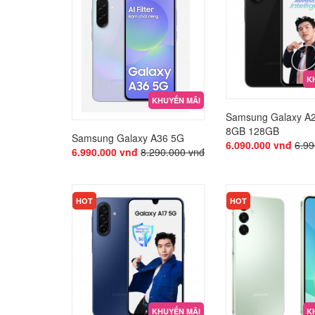
K
KHUYẾN MÃI
Samsung Galaxy A
8GB 128GB
Samsung Galaxy A36 5G
6.090.000 vnđ
6.99
6.990.000 vnđ
8.290.000 vnđ
KHUYẾN MÃI
KHUYẾN MÃI
HOT
HOT
KHUYẾN MÃI
K