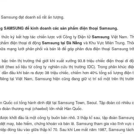
i Samsung đạt doanh số rất ấn tượng.
ùng SAMSUNG để kinh doanh các sản phẩm điện thoại Samsung.
 thức ký kết hợp tác chiến lược với Công ty Điện tử
Samsung
Việt Nam. Th
phẩm điện thoại di động
Samsung tại Đà Nẵng
và Khu Vực Miền Trung. Thô
a mạng lưới phân phối và bán lẻ để góp phần đưa điện thoại Samsung trở
ậc trên thị trường thế giới khi xuất xưởng 93.8 triệu chiếc điện thoại di độ
iới (theo số liệu từ công ty nghiên cứu thị trường IDC). Trong phân khúc điệ
í dẫn đầu khi bán ra được 38 triệu chiếc, chiếm hơn 40% tổng số lượng điện t
Riêng tại Việt Nam, Samsung hiện cũng đang giữ vị trí số một trên thị trườ
n Quốc có tổng hành dinh đặt tại Samsung Town, Seoul. Tập đoàn có nhiều c
p đoàn thương mại (chaebol) lớn nhất Hàn Quốc.
được khởi đầu là một công ty buôn bán nhỏ. 3 thập kỉ sau, tập đoàn Samsun
dệt may, bảo hiểm, chứng khoán và bán lẻ. Samsung tham gia vào lĩnh vực 
ghiệp đóng tàu vào giữa thập kỉ 70. Sau khi Lee mất năm 1987, Samsung tách