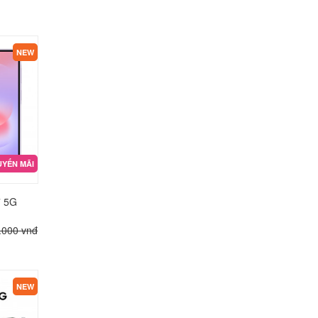
NEW
YẾN MÃI
7 5G
.000 vnđ
NEW