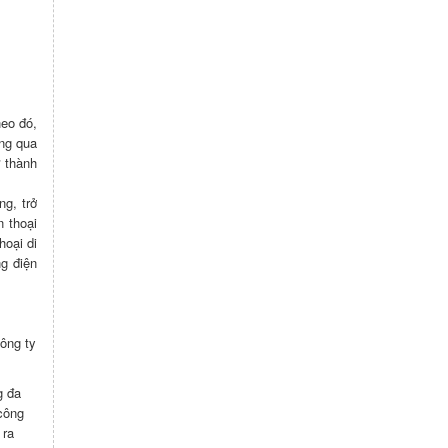
eo đó,
ng qua
 thành
ng, trở
n thoại
hoại di
ng điện
ông ty
g đa
công
 ra