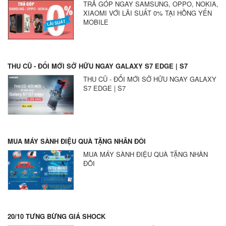
TRẢ GÓP NGAY SAMSUNG, OPPO, NOKIA,
XIAOMI VỚI LÃI SUẤT 0% TẠI HỒNG YẾN
MOBILE
THU CŨ - ĐỔI MỚI SỞ HỮU NGAY GALAXY S7 EDGE | S7
THU CŨ - ĐỔI MỚI SỞ HỮU NGAY GALAXY
S7 EDGE | S7
MUA MÁY SÀNH ĐIỆU QUÀ TẶNG NHÂN ĐÔI
MUA MÁY SÀNH ĐIỆU QUÀ TẶNG NHÂN
ĐÔI
20/10 TƯNG BỪNG GIÁ SHOCK