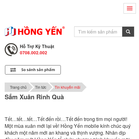
Hỗ Trợ Kỹ Thuật
0708.002.002
Tư Vấn Bán Hàng
0708.001.001
Hỗ Trợ Kỹ Thuật
0708.002.002
Tư Vấn Bán Hàng
0708.001.001
Trang chủ
Tin tức
Tin khuyến mãi
Sắm Xuân Rinh Quà
Tết…tết…tết…Tết đến rồi…Tết đến trong tim mọi người!
Một mùa xuân mới lại về! Hồng Yến mobile kính chúc quý
khách một năm mới an khang và thịnh vượng. Nhân dịp