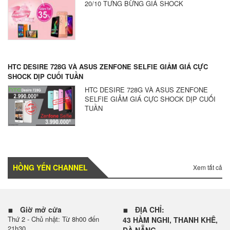
20/10 TƯNG BỪNG GIÁ SHOCK
HTC DESIRE 728G VÀ ASUS ZENFONE SELFIE GIẢM GIÁ CỰC
SHOCK DỊP CUỐI TUẦN
HTC DESIRE 728G VÀ ASUS ZENFONE
SELFIE GIẢM GIÁ CỰC SHOCK DỊP CUỐI
TUẦN
HỒNG YẾN CHANNEL
Xem tất cả
Giờ mở cửa
ĐỊA CHỈ:
Thứ 2 - Chủ nhật: Từ 8h00 đến
43 HÀM NGHI, THANH KHÊ,
21h30
ĐÀ NẴNG