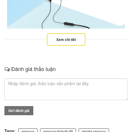
Xem chi tiết
Thiết kế Neckband linh hoạt với Driver 10mm cho chất lượng âm thanh
cao cấp
Tận hưởng tối đa 6 giờ phát lại âm thanh (phương tiện/cuộc gọi) trong
một lần sạc
Đánh giá thảo luận
Hoạt động rảnh tay - Mic và điều khiển theo dõi và tai nghe từ tính để
bảo vệ dây đeo cổ
Tương thích với tất cả điện thoại thông minh, máy tính xách tay và máy
tính bảng
Chuẩn kháng nước IPX3
Trở kháng: 16 Ohms
Độ nhạy: 95 db/1mW (SPL at 1kHz)
Gửi đánh giá
Bluetooth: V4.2 A2DP, AVRCP, HFP
Pin: 70mAh, hoạt động 5 giờ, thời gian chờ 70 giờ
Tags:
samsung
samsung blutooth itfit
tainghe samsung