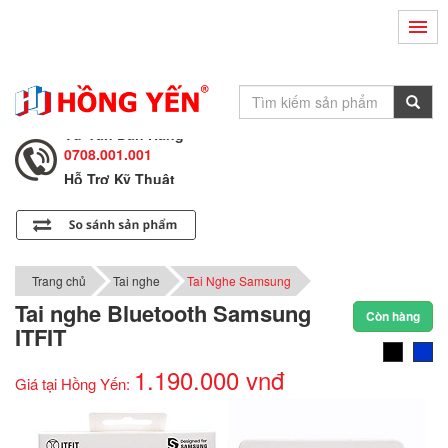
Hỗ Trợ Kỹ Thuật
0708.002.002
Tư Vấn Bán Hàng
0708.001.001
Hỗ Trợ Kỹ Thuật
0708.002.002
Tư Vấn Bán Hàng
0708.001.001
Trang chủ
Tai nghe
Tai Nghe Samsung
Tai nghe Bluetooth Samsung
Còn hàng
ITFIT
1.190.000 vnđ
Giá tại Hồng Yến: