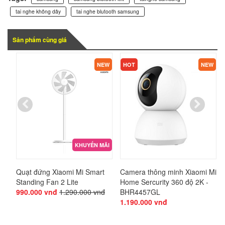
tai nghe không dây
tai nghe blutooth samsung
Sản phẩm cùng giá
EW
NEW
HOT
NEW
ÃI
KHUYẾN MÃI
Quạt đứng Xiaomi Mi Smart
Camera thông minh Xiaomi Mi
Standing Fan 2 Lite
Home Sercurity 360 độ 2K -
990.000 vnđ
1.290.000 vnđ
BHR4457GL
1.190.000 vnđ