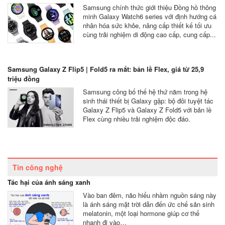
Samsung chính thức giới thiệu Đồng hồ thông
minh Galaxy Watch6 series với định hướng cá
nhân hóa sức khỏe, nâng cấp thiết kế tối ưu
cùng trải nghiệm di động cao cấp, cung cấp...
Samsung Galaxy Z Flip5 | Fold5 ra mắt: bản lề Flex, giá từ 25,9
triệu đồng
Samsung công bố thế hệ thứ năm trong hệ
sinh thái thiết bị Galaxy gập: bộ đôi tuyệt tác
Galaxy Z Flip5 và Galaxy Z Fold5 với bản lề
Flex cùng nhiều trải nghiệm độc đáo.
Tin công nghệ
Tác hại của ánh sáng xanh
Vào ban đêm, não hiểu nhầm nguồn sáng này
là ánh sáng mặt trời dẫn đến ức chế sản sinh
melatonin, một loại hormone giúp cơ thể
nhanh đi vào…