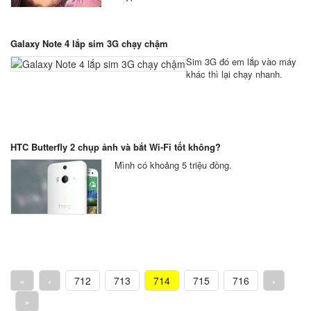
Galaxy Note 4 lắp sim 3G chạy chậm
Sim 3G đó em lắp vào máy
khác thì lại chạy nhanh.
HTC Butterfly 2 chụp ảnh và bắt Wi-Fi tốt không?
Mình có khoảng 5 triệu đồng.
«
‹
712
713
714
715
716
›
»