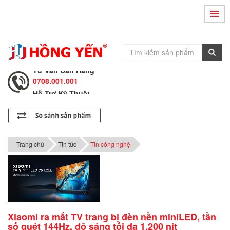
Hỗ Trợ Kỹ Thuật
0708.002.002
Tư Vấn Bán Hàng
0708.001.001
Hỗ Trợ Kỹ Thuật
0708.002.002
Tư Vấn Bán Hàng
0708.001.001
Trang chủ
Tin tức
Tin công nghệ
Xiaomi ra mắt TV trang bị đèn nền miniLED, tần
số quét 144Hz, độ sáng tối đa 1.200 nit