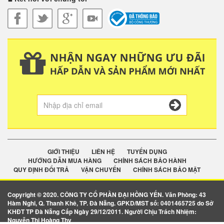
GIỚI THIỆU
LIÊN HỆ
TUYỂN DỤNG
HƯỚNG DẪN MUA HÀNG
CHÍNH SÁCH BẢO HÀNH
QUY ĐỊNH ĐỔI TRẢ
VẬN CHUYỂN
CHÍNH SÁCH BẢO MẬT
Copyright © 2020. CÔNG TY CỔ PHẦN ĐẠI HỒNG YẾN. Văn Phòng: 43
Hàm Nghi, Q. Thanh Khê, TP. Đà Nẵng. GPKD/MST số: 0401465725 do Sở
KHĐT TP Đà Nẵng Cấp Ngày 29/12/2011. Người Chịu Trách Nhiệm:
Nguyễn Thị Hoàng Thy