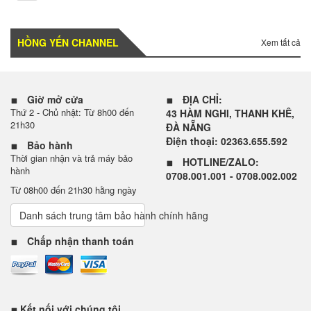
HỒNG YẾN CHANNEL
Xem tất cả
Giờ mở cửa
ĐỊA CHỈ:
Thứ 2 - Chủ nhật: Từ 8h00 đến
43 HÀM NGHI, THANH KHÊ,
21h30
ĐÀ NẴNG
Điện thoại: 02363.655.592
Bảo hành
Thời gian nhận và trả máy bảo
HOTLINE/ZALO:
hành
0708.001.001 - 0708.002.002
Từ 08h00 đến 21h30 hằng ngày
Danh sách trung tâm bảo hành chính hãng
Chấp nhận thanh toán
Kết nối với chúng tôi