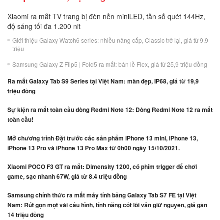
Xiaomi ra mắt TV trang bị đèn nền miniLED, tần số quét 144Hz,
độ sáng tối đa 1.200 nit
Giới thiệu Galaxy Watch6 series: nhiều nâng cấp, Classic trở lại, giá từ 9,9
triệu
Samsung Galaxy Z Flip5 | Fold5 ra mắt: bản lề Flex, giá từ 25,9 triệu đồng
Ra mắt Galaxy Tab S9 Series tại Việt Nam: màn đẹp, IP68, giá từ 19,9
triệu đồng
Sự kiện ra mắt toàn cầu dòng Redmi Note 12: Dòng Redmi Note 12 ra mắt
toàn cầu!
Mở chương trình Đặt trước các sản phẩm iPhone 13 mini, iPhone 13,
iPhone 13 Pro và iPhone 13 Pro Max từ 0h00 ngày 15/10/2021.
Xiaomi POCO F3 GT ra mắt: Dimensity 1200, có phím trigger để chơi
game, sạc nhanh 67W, giá từ 8.4 triệu đồng
Samsung chính thức ra mắt máy tính bảng Galaxy Tab S7 FE tại Việt
Nam: Rút gọn một vài cấu hình, tính năng cốt lõi vẫn giữ nguyên, giá gần
14 triệu đồng