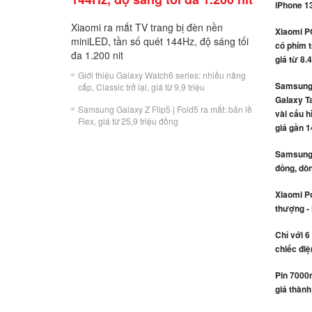
iPhone 1
Xiaomi ra mắt TV trang bị đèn nền
Xiaomi P
miniLED, tần số quét 144Hz, độ sáng tối
có phím t
đa 1.200 nit
giá từ 8.
Giới thiệu Galaxy Watch6 series: nhiều nâng
Samsung 
cấp, Classic trở lại, giá từ 9,9 triệu
Galaxy Ta
Samsung Galaxy Z Flip5 | Fold5 ra mắt: bản lề
vài cấu h
Flex, giá từ 25,9 triệu đồng
giá gần 1
Samsung r
đồng, dòn
Xiaomi Po
thượng -
Chỉ với 6
chiếc điệ
Pin 7000
giá thành