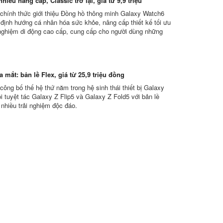
hiều nâng cấp, Classic trở lại, giá từ 9,9 triệu
hính thức giới thiệu Đồng hồ thông minh Galaxy Watch6
i định hướng cá nhân hóa sức khỏe, nâng cấp thiết kế tối ưu
 nghiệm di động cao cấp, cung cấp cho người dùng những
 mắt: bản lề Flex, giá từ 25,9 triệu đồng
ông bố thế hệ thứ năm trong hệ sinh thái thiết bị Galaxy
i tuyệt tác Galaxy Z Flip5 và Galaxy Z Fold5 với bản lề
 nhiều trải nghiệm độc đáo.