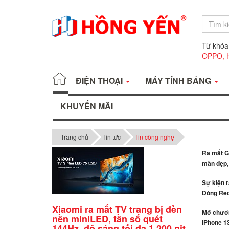
Từ khóa
OPPO,
ĐIỆN THOẠI
MÁY TÍNH BẢNG
KHUYẾN MÃI
Trang chủ
Tin tức
Tin công nghệ
Ra mắt Ga
màn đẹp, 
Sự kiện 
Dòng Red
Xiaomi ra mắt TV trang bị đèn
Mở chươn
nền miniLED, tần số quét
iPhone 13
144Hz, độ sáng tối đa 1.200 nit