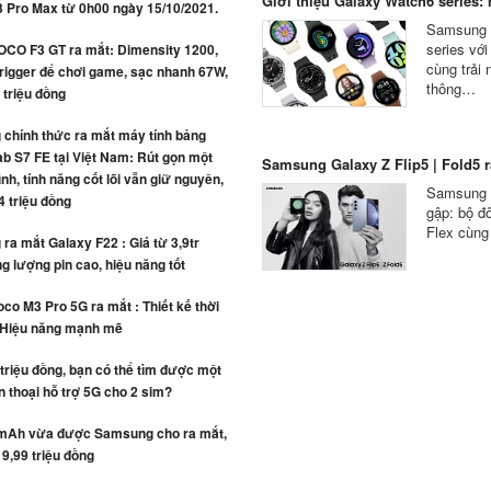
Giới thiệu Galaxy Watch6 series: n
3 Pro Max từ 0h00 ngày 15/10/2021.
Samsung c
series vớ
OCO F3 GT ra mắt: Dimensity 1200,
cùng trải
rigger để chơi game, sạc nhanh 67W,
thông…
4 triệu đồng
chính thức ra mắt máy tính bảng
b S7 FE tại Việt Nam: Rút gọn một
Samsung Galaxy Z Flip5 | Fold5 ra
ình, tính năng cốt lõi vẫn giữ nguyên,
Samsung c
4 triệu đồng
gập: bộ đô
Flex cùng
a mắt Galaxy F22 : Giá từ 3,9tr
g lượng pin cao, hiệu năng tốt
co M3 Pro 5G ra mắt : Thiết kế thời
 Hiệu năng mạnh mẽ
 triệu đồng, bạn có thể tìm được một
n thoại hỗ trợ 5G cho 2 sim?
mAh vừa được Samsung cho ra mắt,
 9,99 triệu đồng