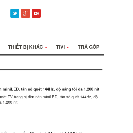
THIẾT BỊ KHÁC
TIVI
TRẢ GÓP
 miniLED, tần số quét 144Hz, độ sáng tối đa 1.200 nit
 mắt TV trang bị đèn nền miniLED, tần số quét 144Hz, độ
a 1.200 nit