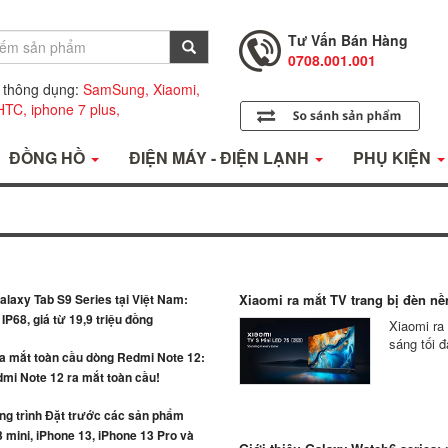
Tư Vấn Bán Hàng
0708.001.001
Hỗ Trợ Kỹ Thuật
0708.002.002
 thông dụng:
SamSung,
Xiaomi,
HTC,
iphone 7 plus,
Tư Vấn Bán Hàng
0708.001.001
ĐỒNG HỒ
ĐIỆN MÁY - ĐIỆN LẠNH
PHỤ KIỆN
laxy Tab S9 Series tại Việt Nam:
Xiaomi ra mắt TV trang bị đèn nền
IP68, giá từ 19,9 triệu đồng
Xiaomi ra
sáng tối đ
ra mắt toàn cầu dòng Redmi Note 12:
mi Note 12 ra mắt toàn cầu!
g trình Đặt trước các sản phẩm
 mini, iPhone 13, iPhone 13 Pro và