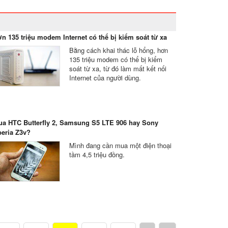
n 135 triệu modem Internet có thể bị kiểm soát từ xa
Bằng cách khai thác lỗ hổng, hơn
135 triệu modem có thể bị kiểm
soát từ xa, từ đó làm mất kết nối
Internet của người dùng.
a HTC Butterfly 2, Samsung S5 LTE 906 hay Sony
eria Z3v?
Mình đang cần mua một điện thoại
tầm 4,5 triệu đồng.