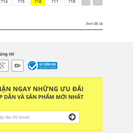
714
715
716
717
718
›
»
Xem tất cả
úng tôi