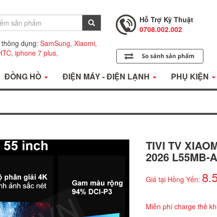
0708.001.001
Hỗ Trợ Kỹ Thuật
0708.002.002
Tư Vấn Bán Hàng
 thông dụng:
SamSung,
Xiaomi,
0708.001.001
HTC,
iphone 7 plus,
ĐỒNG HỒ
ĐIỆN MÁY - ĐIỆN LẠNH
PHỤ KIỆN
TIVI TV XIAO
2026 L55MB-
8.
Giá tại Hồng Yến:
Miễn phí charge thẻ kh