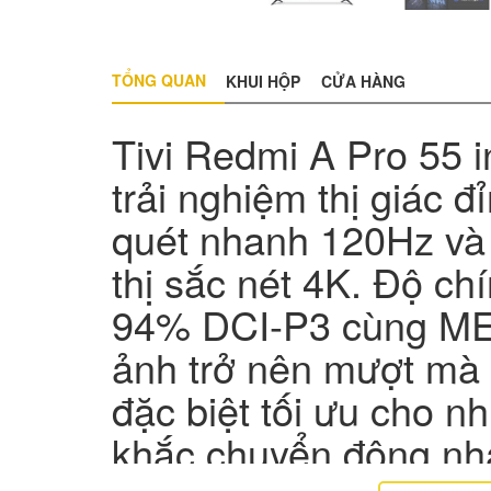
TỔNG QUAN
KHUI HỘP
CỬA HÀNG
Tivi Redmi A Pro 55 
trải nghiệm thị giác đ
quét nhanh 120Hz và
thị sắc nét 4K. Độ ch
94% DCI-P3 cùng ME
ảnh trở nên mượt mà 
đặc biệt tối ưu cho 
khắc chuyển động nha