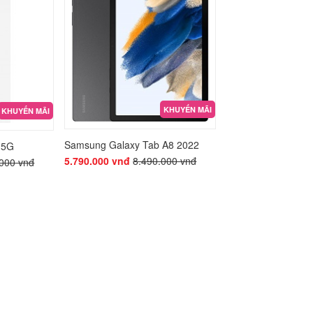
g 25w
KHUYẾN MÃI
KHUYẾN MÃI
Samsung Galaxy Tab A8 2022
 5G
5.790.000 vnđ
8.490.000 vnđ
.000 vnđ