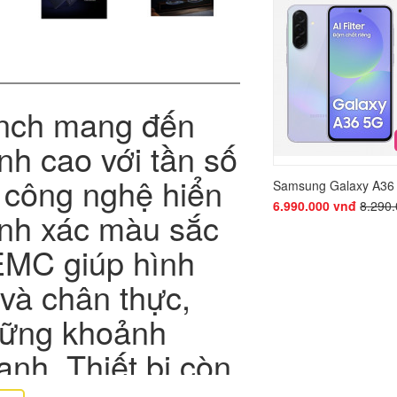
Tặng kèm củ sạc Samsun
inch mang đến
ỉnh cao với tần số
 công nghệ hiển
Samsung Galaxy A36
6.990.000 vnđ
8.290
ính xác màu sắc
MC giúp hình
và chân thực,
những khoảnh
nh. Thiết bị còn