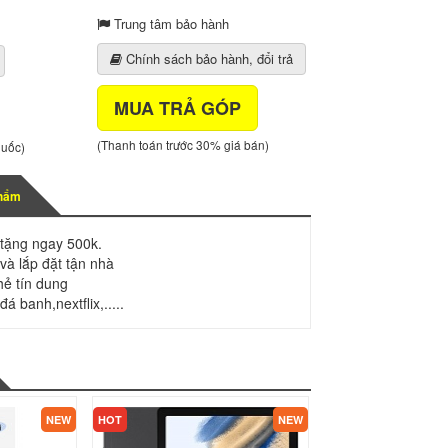
Trung tâm bảo hành
Chính sách bảo hành, đổi trả
MUA TRẢ GÓP
(Thanh toán trước 30% giá bán)
quốc)
phẩm
tặng ngay 500k.
và lắp đặt tận nhà
thẻ tín dung
á banh,nextflix,.....
KHUYẾN MÃI
NEW
HOT
NEW