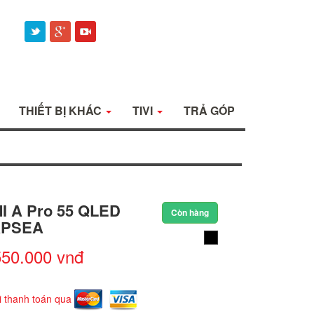
THIẾT BỊ KHÁC
TIVI
TRẢ GÓP
MI A Pro 55 QLED
Còn hàng
APSEA
550.000 vnđ
i thanh toán qua