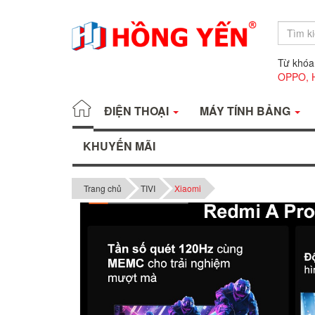
Từ khóa
OPPO,
ĐIỆN THOẠI
MÁY TÍNH BẢNG
KHUYẾN MÃI
Trang chủ
TIVI
Xiaomi