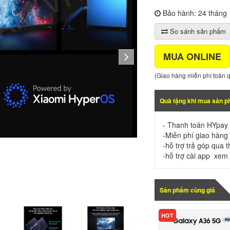
Bảo hành: 24 tháng
So sánh sản phẩm
MUA ONLINE
(Giao hàng miễn phí toàn 
Quà tặng khi mua sản 
- Thanh toán HYpay 
-Miễn phí giao hàng 
-hỗ trợ trả góp qua 
-hỗ trợ cài app xem đ
Sản phẩm cùng giá
KHUYẾN MÃI
HOT