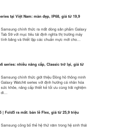
ries tại Việt Nam: màn đẹp, IP68, giá từ 19,9
Samsung chính thức ra mắt dòng sản phẩm Galaxy
Tab S9 với mục tiêu tái định nghĩa thị trường máy
tính bảng và thiết lập các chuẩn mực mới cho…
6 series: nhiều nâng cấp, Classic trở lại, giá từ
Samsung chính thức giới thiệu Đồng hồ thông minh
Galaxy Watch6 series với định hướng cá nhân hóa
sức khỏe, nâng cấp thiết kế tối ưu cùng trải nghiệm
di…
| Fold5 ra mắt: bản lề Flex, giá từ 25,9 triệu
Samsung công bố thế hệ thứ năm trong hệ sinh thái