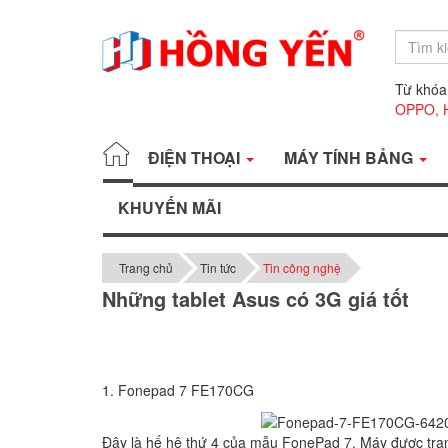
Từ khóa
OPPO,
ĐIỆN THOẠI
MÁY TÍNH BẢNG
KHUYẾN MÃI
Trang chủ
Tin tức
Tin công nghệ
Những tablet Asus có 3G giá tốt
1. Fonepad 7 FE170CG
Đây là hế hệ thứ 4 của mẫu FonePad 7. Máy được trang