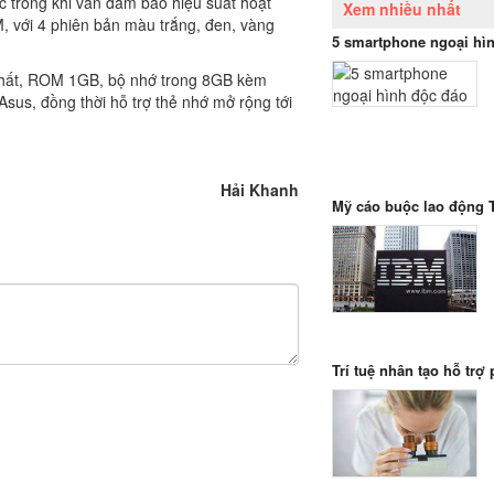
c trong khi vẫn đảm bảo hiệu suất hoạt
Xem nhiều nhất
, với 4 phiên bản màu trắng, đen, vàng
5 smartphone ngoại hì
nhất, ROM 1GB, bộ nhớ trong 8GB kèm
us, đồng thời hỗ trợ thẻ nhớ mở rộng tới
Hải Khanh
Mỹ cáo buộc lao động 
Trí tuệ nhân tạo hỗ trợ