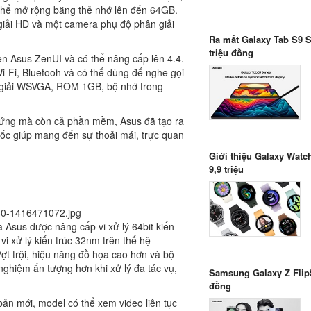
thể mở rộng bằng thẻ nhớ lên đến 64GB.
iải HD và một camera phụ độ phân giải
Ra mắt Galaxy Tab S9 Se
triệu đồng
ền Asus ZenUI và có thể nâng cấp lên 4.4.
Wi-Fi, Bluetooh và có thể dùng để nghe gọi
 giải WSVGA, ROM 1GB, bộ nhớ trong
n cứng mà còn cả phần mềm, Asus đã tạo ra
 gốc giúp mang đến sự thoải mái, trực quan
Giới thiệu Galaxy Watch
9,9 triệu
 Asus được nâng cấp vi xử lý 64bit kiến
 vi xử lý
kiến trúc 32nm trên thế hệ
t trội, hiệu năng đồ họa cao hơn và bộ
nghiệm ấn tượng hơn khi xử lý đa tác vụ,
Samsung Galaxy Z Flip5 
đồng
bản mới, model có thể xem video liên tục