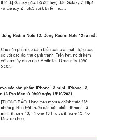
thiết bị Galaxy gập: bộ đôi tuyệt tác Galaxy Z Flip5
và Galaxy Z Fold5 với bản lề Flex…
u dòng Redmi Note 12: Dòng Redmi Note 12 ra mắt
Các sản phẩm có cảm biến camera chất lượng cao
so với các đối thủ cạnh tranh. Trên hết, nó đi kèm
với các tùy chọn như MediaTek Dimensity 1080
SOC…
ước các sản phẩm iPhone 13 mini, iPhone 13,
e 13 Pro Max từ 0h00 ngày 15/10/2021.
[THÔNG BÁO] Hồng Yến mobile chính thức Mở
chương trình Đặt trước các sản phẩm iPhone 13
mini, iPhone 13, iPhone 13 Pro và iPhone 13 Pro
Max từ 0h00…