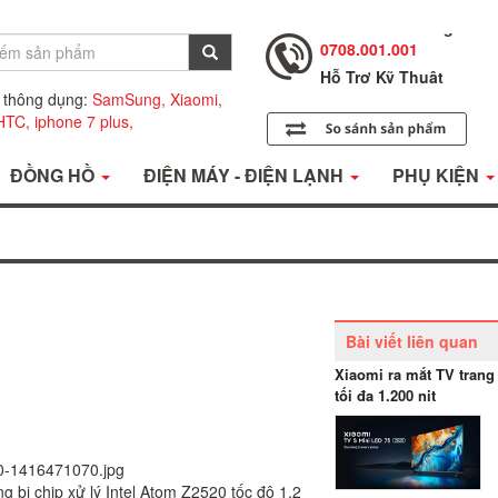
0708.001.001
Hỗ Trợ Kỹ Thuật
0708.002.002
Tư Vấn Bán Hàng
 thông dụng:
SamSung,
Xiaomi,
0708.001.001
HTC,
iphone 7 plus,
ĐỒNG HỒ
ĐIỆN MÁY - ĐIỆN LẠNH
PHỤ KIỆN
Bài viết liên quan
Xiaomi ra mắt TV trang
tối đa 1.200 nit
 bị chip xử lý Intel Atom Z2520 tốc độ 1,2