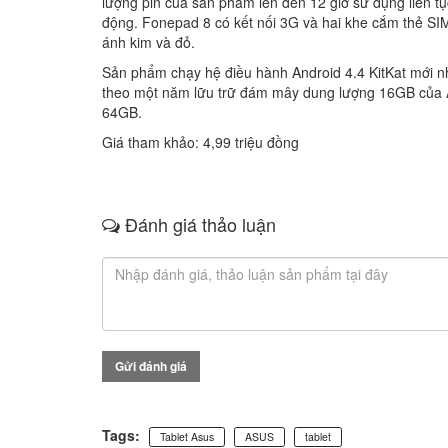
lượng pin của sản phẩm lên đến 12 giờ sử dụng liên tụ
động. Fonepad 8 có kết nối 3G và hai khe cắm thẻ SIM
ánh kim và đỏ.
Sản phẩm chạy hệ điều hành Android 4.4 KitKat mới 
theo một năm lữu trữ đám mây dung lượng 16GB của As
64GB.
Giá tham khảo: 4,99 triệu đồng
Đánh giá thảo luận
Gửi đánh giá
Tags:
Tablet Asus
ASUS
tablet