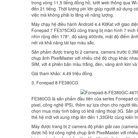
trong vòng 11,5 tiếng đồng hồ, lướt web thông qua Wi-F
đến 21 tiếng. Thời lượng pin lớn giúp người sử dụng 
việc mà không phải lo lắng về năng lượng.
Máy chạy hệ điều hành Android 4.4 KitKat với giao d
Fonepad 7 FE375CXG cũng trang bị màn hình 7 inch H
nhìn rộng đến 178°, độ sáng 400nits, mật độ điểm ảnh
nét và khả năng tái tạo màu sắc.
Sản phẩm được trang bị 2 camera, camera trước 0,3
chụp ảnh PixelMaster với nhiều chế độ chụp khác nh
SIM, với 4 phiên bản màu trắng, đen, vàng ánh kim và
Giá tham khảo: 4,49 triệu đồng.
3. Fonepad 8 FE3
80CG
FE380CG là sản phẩm đầu tiên của series Fonepad có 
pixel, công nghệ IPS), thêm sự lựa chọn cho người tiê
chọn mua máy t
ính bảng có khả năng thoại 3G. Sản phẩ
thế hệ mới với xung nhịp lên đến 1,33GHz cùng kiến tr
Máy được trang bị 2 camera độ phân giải cao (camer
được hỗ trợ công nghệ chụp ảnh PixelMaster với nhiề