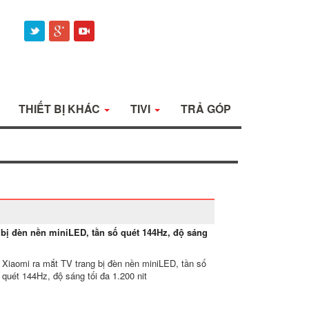
THIẾT BỊ KHÁC
TIVI
TRẢ GÓP
 bị đèn nền miniLED, tần số quét 144Hz, độ sáng
Xiaomi ra mắt TV trang bị đèn nền miniLED, tần số
quét 144Hz, độ sáng tối đa 1.200 nit