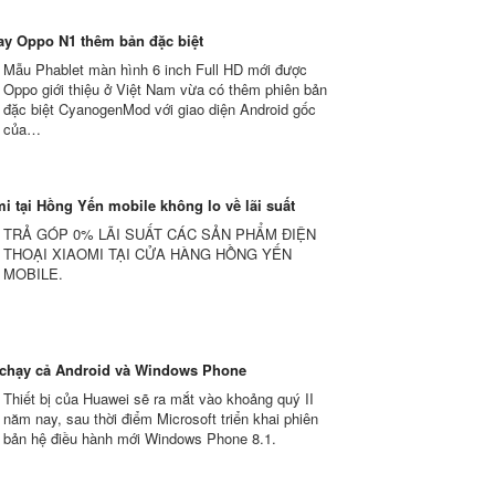
y Oppo N1 thêm bản đặc biệt
Mẫu Phablet màn hình 6 inch Full HD mới được
Oppo giới thiệu ở Việt Nam vừa có thêm phiên bản
đặc biệt CyanogenMod với giao diện Android gốc
của…
i tại Hồng Yến mobile không lo về lãi suất
TRẢ GÓP 0% LÃI SUẤT CÁC SẢN PHẨM ĐIỆN
THOẠI XIAOMI TẠI CỬA HÀNG HỒNG YẾN
MOBILE.
 chạy cả Android và Windows Phone
Thiết bị của Huawei sẽ ra mắt vào khoảng quý II
năm nay, sau thời điểm Microsoft triển khai phiên
bản hệ điều hành mới Windows Phone 8.1.