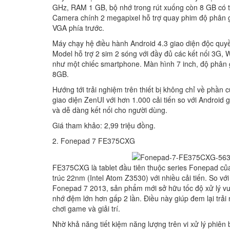
GHz, RAM 1 GB, bộ nhớ trong rút xuống còn 8 GB có 
Camera chính 2 megapixel hỗ trợ quay phim độ phân g
VGA phía trước.
Máy chạy hệ điều hành A
ndroid 4.3 giao diện độc quy
Model hỗ trợ 2 sim 2 sóng với đầy đủ các kết nối 3G, 
như một chiếc smartphone. Màn hình 7 inch, độ phân
8GB.
Hướng tới trải nghiệm trên thiết bị không chỉ về phầ
giao diện ZenUI với hơn 1.000 cải tiến so với Android
và dễ dàng kết nối cho người dùng.
Giá tham khảo: 2,99 triệu đồng.
2. Fonepad 7 FE375CXG
FE375CXG là tablet đầu tiên thuộc seri
es Fonepad của
trúc 22nm (Intel Atom Z3530) với nhiều cải tiến. So với
Fonepad 7 2013, sản phẩm mới sở hữu tốc độ xử lý vượ
nhớ đệm lớn hơn gấp 2 lần. Điều này giúp đem lại trải 
chơi game và giải trí.
Nhờ khả năng tiết kiệm năng lượng trên vi xử lý phiên 