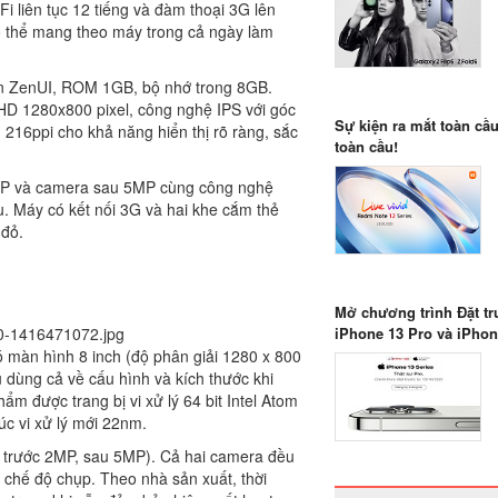
i liên tụ
c 12 tiếng và đàm thoại 3G lên
có thể mang theo máy trong cả ngày làm
iện ZenUI, ROM 1GB, bộ nhớ trong 8GB
.
D 1280x800 pixel, công nghệ IPS với góc
Sự kiện ra mắt toàn cầ
 216ppi cho khả năng hiển thị rõ ràng, sắc
toàn cầu!
MP và camera sau 5MP cùng công nghệ
au. Máy
có kết nối 3G và hai khe cắm thẻ
 đỏ.
Mở chương trình Đặt tr
iPhone 13 Pro và iPhon
màn hình 8 inch (độ phân giải 1280 x 800
u dùng cả về cấu hình và kích thước khi
m được trang bị vi xử lý 64 bit Intel Atom
úc vi xử lý mới 22nm.
a trước 2MP, sau 5MP). Cả hai camera đều
u chế độ chụp. Theo nhà sản xuất,
thời