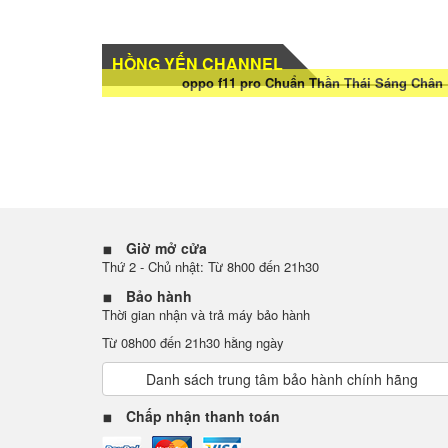
HỒNG YẾN CHANNEL
oppo f11 pro Chuẩn Thần Thái Sáng Chân