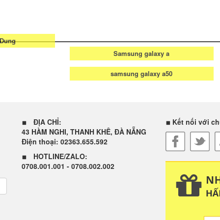
Samsung galaxy a
 Dung
samsung galaxy a50