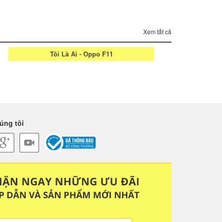
Xem tất cả
Tôi Là Ai - Oppo F11