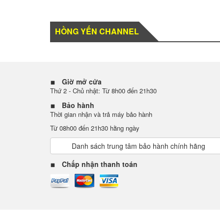
HỒNG YẾN CHANNEL
oppo f11 pro Chuẩn Thần Thái Sáng Chân