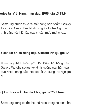
ries tại Việt Nam: màn đẹp, IP68, giá từ 19,9
Samsung chính thức ra mắt dòng sản phẩm Galaxy
Tab S9 với mục tiêu tái định nghĩa thị trường máy
tính bảng và thiết lập các chuẩn mực mới cho…
6 series: nhiều nâng cấp, Classic trở lại, giá từ
Samsung chính thức giới thiệu Đồng hồ thông minh
Galaxy Watch6 series với định hướng cá nhân hóa
sức khỏe, nâng cấp thiết kế tối ưu cùng trải nghiệm
di…
| Fold5 ra mắt: bản lề Flex, giá từ 25,9 triệu
Samsung công bố thế hệ thứ năm trong hệ sinh thái