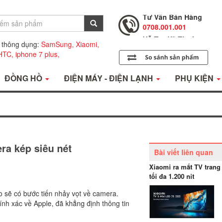
0708.001.001
Hỗ Trợ Kỹ Thuật
0708.002.002
 thông dụng:
SamSung,
Xiaomi,
Tư Vấn Bán Hàng
HTC,
iphone 7 plus,
0708.001.001
ĐỒNG HỒ
ĐIỆN MÁY - ĐIỆN LẠNH
PHỤ KIỆN
ra kép siêu nét
Bài viết liên quan
Xiaomi ra mắt TV trang
tối đa 1.200 nit
eo sẽ có bước tiến nhảy vọt về camera.
ính xác về Apple, đã khẳng định thông tin