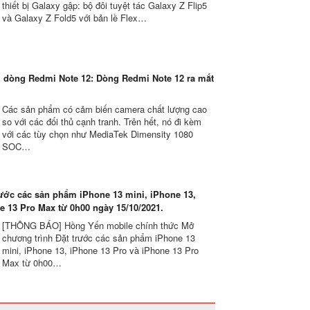
thiết bị Galaxy gập: bộ đôi tuyệt tác Galaxy Z Flip5
và Galaxy Z Fold5 với bản lề Flex…
u dòng Redmi Note 12: Dòng Redmi Note 12 ra mắt
Các sản phẩm có cảm biến camera chất lượng cao
so với các đối thủ cạnh tranh. Trên hết, nó đi kèm
với các tùy chọn như MediaTek Dimensity 1080
SOC…
ước các sản phẩm iPhone 13 mini, iPhone 13,
e 13 Pro Max từ 0h00 ngày 15/10/2021.
[THÔNG BÁO] Hồng Yến mobile chính thức Mở
chương trình Đặt trước các sản phẩm iPhone 13
mini, iPhone 13, iPhone 13 Pro và iPhone 13 Pro
Max từ 0h00…