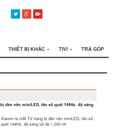
THIẾT BỊ KHÁC
TIVI
TRẢ GÓP
 bị đèn nền miniLED, tần số quét 144Hz, độ sáng
Xiaomi ra mắt TV trang bị đèn nền miniLED, tần số
quét 144Hz, độ sáng tối đa 1.200 nit