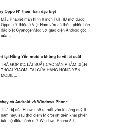
y Oppo N1 thêm bản đặc biệt
Mẫu Phablet màn hình 6 inch Full HD mới được
Oppo giới thiệu ở Việt Nam vừa có thêm phiên bản
đặc biệt CyanogenMod với giao diện Android gốc
của…
i tại Hồng Yến mobile không lo về lãi suất
TRẢ GÓP 0% LÃI SUẤT CÁC SẢN PHẨM ĐIỆN
THOẠI XIAOMI TẠI CỬA HÀNG HỒNG YẾN
MOBILE.
 chạy cả Android và Windows Phone
Thiết bị của Huawei sẽ ra mắt vào khoảng quý II
năm nay, sau thời điểm Microsoft triển khai phiên
bản hệ điều hành mới Windows Phone 8.1.