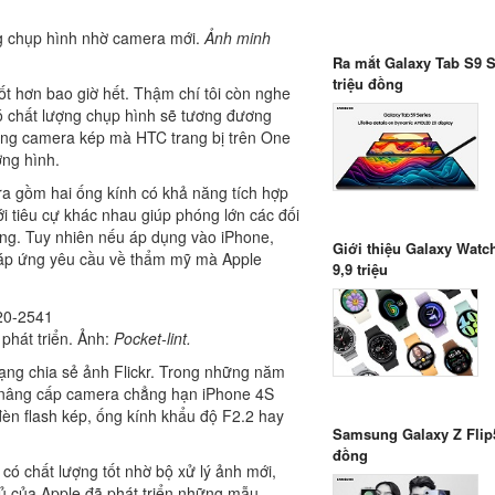
g chụp hình nhờ camera mới.
Ảnh minh
Ra mắt Galaxy Tab S9 Se
triệu đồng
tốt hơn bao giờ hết. Thậm chí tôi còn nghe
ó chất lượng chụp hình sẽ tương đương
ống camera kép mà HTC trang bị trên One
ợng hình.
ra gồm hai ống kính có khả năng tích hợp
với tiêu cự khác nhau giúp phóng lớn các đối
ng. Tuy nhiên nếu áp dụng vào iPhone,
Giới thiệu Galaxy Watch
đáp ứng yêu cầu về thẩm mỹ mà Apple
9,9 triệu
phát triển. Ảnh:
Pocket-lint.
 mạng chia sẻ ảnh Flickr. Trong những năm
n nâng cấp camera chẳng hạn iPhone 4S
đèn flash kép, ống kính khẩu độ F2.2 hay
Samsung Galaxy Z Flip5 
đồng
có chất lượng tốt nhờ bộ xử lý ảnh mới,
thủ của Apple đã phát triển những mẫu