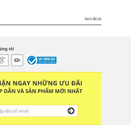
Xem tất cả
Tôi Là Ai - Oppo F11