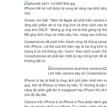
iPhone thế hệ mới được kỳ vọng sẽ nâng cao khả năn
họa.
Gruber cho biết: “Năm tới Apple sẽ phát triển camera 
rằng sản phẩm sẽ có hai ống kính và theo cách nào đ
máy ảnh DSLR”. Những gì ông mô tả khá giống hệ th
M8 giúp ảnh chụp có chiều sâu hơn, nâng cao chất lư
Corephotonic đã phát triển thành công hệ thống came
trên iPhone. Lợi thế của linh kiện này là hai ống kính 
tượng ở xa mà không cần “zoom” theo cách truyền thố
Corephotonics sẽ phải làm thiết bị này mỏng hơn để 
thường đặt ra.
Linh kiện camera kép do Corephotonic 
iPhone từ lâu là thiết bị chụp ảnh phổ biến nhất trên
qua, thế hệ iPhone có thêm ký hiệu “S” thường là bả
nâng độ phân giải lên 8 megapixel hay iPhone 5S với 
chế độ Slo-Mo.
Camera trên iPhone 6 và iPhone 6 Plus được đánh giá 
lấy nét nhanh với Focus Pixels. Tuy nhiên, nhiều đối 