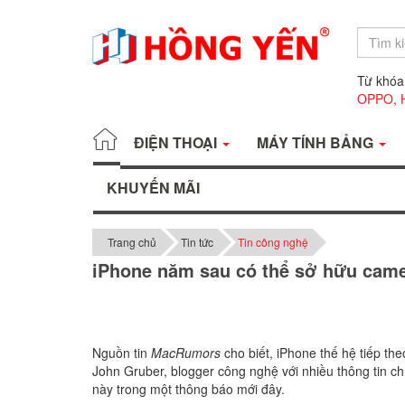
Từ khóa
OPPO,
ĐIỆN THOẠI
MÁY TÍNH BẢNG
KHUYẾN MÃI
Trang chủ
Tin tức
Tin công nghệ
iPhone năm sau có thể sở hữu came
Nguồn tin
MacRumors
cho biết, iPhone thế hệ tiếp th
John Gruber, blogger công nghệ với nhiều thông tin ch
này trong một thông báo mới đây.