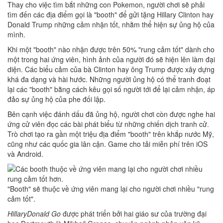
Thay cho việc tìm bắt những con Pokemon, người chơi sẽ phải
tìm đến các địa điểm gọi là "booth" để gửi tặng Hillary Clinton hay
Donald Trump những cảm nhận tốt, nhằm thể hiện sự ủng hộ của
mình.
Khi một "booth" nào nhận được trên 50% "rung cảm tốt" dành cho
một trong hai ứng viên, hình ảnh của người đó sẽ hiện lên làm đại
diện. Các biểu cảm của bà Clinton hay ông Trump được xây dựng
khá đa dạng và hài hước. Những người ủng hộ có thể tranh đoạt
lại các "booth" bằng cách kêu gọi số người tới để lại cảm nhận, áp
đảo sự ủng hộ của phe đối lập.
Bên cạnh việc đánh dấu đã ủng hộ, người chơi còn được nghe hai
ứng cử viên đọc các bài phát biểu từ những chiến dịch tranh cử.
Trò chơi tạo ra gần một triệu địa điểm "booth" trên khắp nước Mỹ,
cũng như các quốc gia lân cận. Game cho tải miễn phí trên iOS
và Android.
"Booth" sẽ thuộc về ứng viên mang lại cho người chơi nhiều "rung
cảm tốt".
HillaryDonald Go
được phát triển bởi hai giáo sư của trường đại