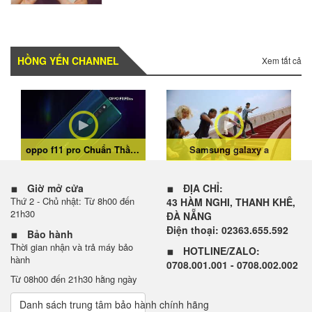
HỒNG YẾN CHANNEL
Xem tất cả
oppo f11 pro Chuẩn Thần Thái Sáng Chân Dung
Samsung galaxy a
Giờ mở cửa
ĐỊA CHỈ:
Thứ 2 - Chủ nhật: Từ 8h00 đến
43 HÀM NGHI, THANH KHÊ,
21h30
ĐÀ NẴNG
Điện thoại: 02363.655.592
Bảo hành
Thời gian nhận và trả máy bảo
HOTLINE/ZALO:
hành
0708.001.001 - 0708.002.002
Từ 08h00 đến 21h30 hằng ngày
Danh sách trung tâm bảo hành chính hãng