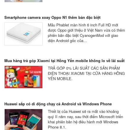
Smartphone camera xoay Oppo N1 thêm bản đặc biệt
Mẫu Phablet màn hình 6 inch Full HD mới
được Oppo giới thiệu ở Việt Nam vừa có thêm
phiên bản đặc biệt CyanogenMod với giao
diện Android gốc của…
Mua hàng trả góp Xiaomi tại Hồng Yến mobile không lo về lãi suất
TRẢ GÓP 0% LÃI SUẤT CÁC SẢN PHẨM
ĐIỆN THOẠI XIAOMI TẠI CỬA HÀNG HỒNG
YẾN MOBILE.
Huawei sắp có di động chạy cả Android và Windows Phone
Thiết bị của Huawei sẽ ra mắt vào khoảng
quý II năm nay, sau thời điểm Microsoft triển
khai phiên bản hệ điều hành mới Windows
Phone 8.1.