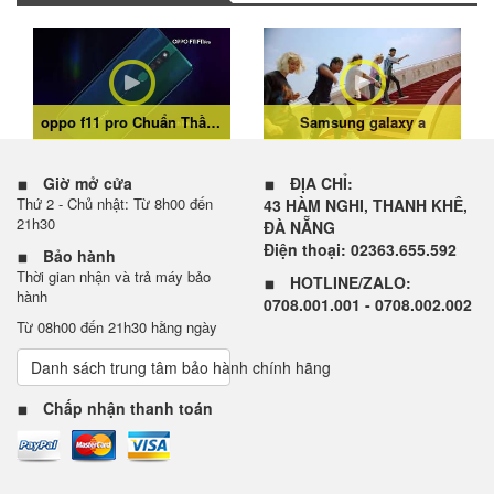
oppo f11 pro Chuẩn Thần Thái Sáng Chân Dung
Samsung galaxy a
Giờ mở cửa
ĐỊA CHỈ:
Thứ 2 - Chủ nhật: Từ 8h00 đến
43 HÀM NGHI, THANH KHÊ,
21h30
ĐÀ NẴNG
Điện thoại: 02363.655.592
Bảo hành
Thời gian nhận và trả máy bảo
HOTLINE/ZALO:
hành
0708.001.001 - 0708.002.002
Từ 08h00 đến 21h30 hằng ngày
Danh sách trung tâm bảo hành chính hãng
Chấp nhận thanh toán