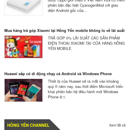
phiên bản đặc biệt CyanogenMod với giao
diện Android gốc của…
Mua hàng trả góp Xiaomi tại Hồng Yến mobile không lo về lãi suất
TRẢ GÓP 0% LÃI SUẤT CÁC SẢN PHẨM
ĐIỆN THOẠI XIAOMI TẠI CỬA HÀNG HỒNG
YẾN MOBILE.
Huawei sắp có di động chạy cả Android và Windows Phone
Thiết bị của Huawei sẽ ra mắt vào khoảng
quý II năm nay, sau thời điểm Microsoft triển
khai phiên bản hệ điều hành mới Windows
Phone 8.1.
HỒNG YẾN CHANNEL
Xem tất cả