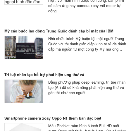
hiện, với màn hình được uốn cong, bàn phím
có cảm ứng hay camera xoay với motor tự
động.
Mỹ cáo buộc lao động Trung Quốc đánh cắp bí mật của IBM
Nhà chức trách Mỹ buộc tội một người Trung
Quốc với tội danh gián điệp kinh tế vì đã đánh
cắp mã nguồn từ một công ty Mỹ mà ông…
Trí tuệ nhân tạo hỗ trợ phát hiện ung thư vú
Bằng phương pháp deep learning, trí tuệ nhân
tạo (AI) đã có khả năng phát hiện ung thư vú
gần tốt như con người.
Smartphone camera xoay Oppo N1 thêm bản đặc biệt
Mẫu Phablet màn hình 6 inch Full HD mới
được Oppo giới thiệu ở Việt Nam vừa có thêm