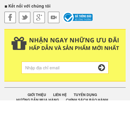
Kết nối với chúng tôi
GIỚI THIỆU
LIÊN HỆ
TUYỂN DỤNG
HƯỚNG DẪN MUA HÀNG
CHÍNH SÁCH BẢO HÀNH
QUY ĐỊNH ĐỔI TRẢ
VẬN CHUYỂN
CHÍNH SÁCH BẢO MẬT
Copyright © 2020. CÔNG TY CỔ PHẦN ĐẠI HỒNG YẾN. Văn Phòng: 43
Hàm Nghi, Q. Thanh Khê, TP. Đà Nẵng. GPKD/MST số: 0401465725 do Sở
KHĐT TP Đà Nẵng Cấp Ngày 29/12/2011. Người Chịu Trách Nhiệm: