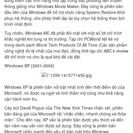
sung thêm các tính năng mới tập trung vào phương tiện truyền
thông giống như Windows Movie Maker. Đây cũng là phiên bản
đầu tiên của Windows để hỗ trợ chức năng System Restore khôi
phục hệ thống, cho phép thiết lập lại tùy chọn hệ thống theo lịch
trình nhất định.
Tuy nhiên, Windows ME đã phải đối mặt với một số lời chỉ trích
khắc nghiệt khi tung ra thị trường. Tạp chí
PCWorld
liệt kê nó
trong danh sách Worst Tech Products Of All Time (Các sản phẩm
công nghệ tồi tệ nhất của mọi đại), đồng thời tạp chí
ABC’s review
đã chỉ trích nó cho là quá khó để cài đặt.
Windows XP (2001-2005)
Windows XP là phiên bản nổi bật nhất tính đến thời điểm đó của
Microsoft, nó được ca ngợi về tính thẩm mỹ cũng như khả năng
vận hành trơn tru.
Cây bút David Pogue của
The New York Times
nhận xét, phiên
bản đáng giá của Microsoft rất “chắc chắn, nhanh chóng và thỏa
mãn”. Cho đến nay, XP vẫn là phiên bản được yêu thích và đến
tận năm nay vẫn còn được sử dụn
g.
Đây cũng là phiên bản
Microsoft nhấn mạnh đến yếu tố bảo mật trên Windows.