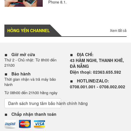
Phone 8.1.
HỒNG YẾN CHANNEL
Xem tất cả
Giờ mở cửa
ĐỊA CHỈ:
Thứ 2 - Chủ nhật: Từ 8h00 đến
43 HÀM NGHI, THANH KHÊ,
21h30
ĐÀ NẴNG
Điện thoại: 02363.655.592
Bảo hành
Thời gian nhận và trả máy bảo
HOTLINE/ZALO:
hành
0708.001.001 - 0708.002.002
Từ 08h00 đến 21h30 hằng ngày
Danh sách trung tâm bảo hành chính hãng
Chấp nhận thanh toán