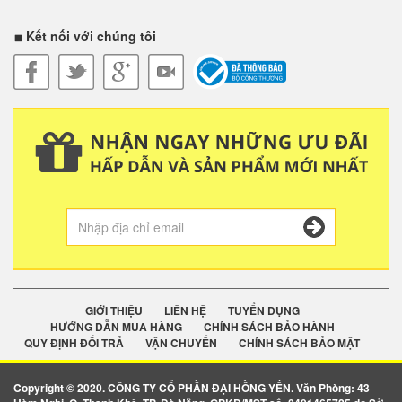
Kết nối với chúng tôi
GIỚI THIỆU
LIÊN HỆ
TUYỂN DỤNG
HƯỚNG DẪN MUA HÀNG
CHÍNH SÁCH BẢO HÀNH
QUY ĐỊNH ĐỔI TRẢ
VẬN CHUYỂN
CHÍNH SÁCH BẢO MẬT
Copyright © 2020. CÔNG TY CỔ PHẦN ĐẠI HỒNG YẾN. Văn Phòng: 43