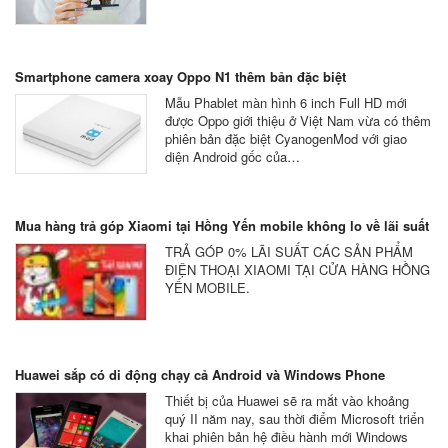
Smartphone camera xoay Oppo N1 thêm bản đặc biệt
Mẫu Phablet màn hình 6 inch Full HD mới
được Oppo giới thiệu ở Việt Nam vừa có thêm
phiên bản đặc biệt CyanogenMod với giao
diện Android gốc của…
Mua hàng trả góp Xiaomi tại Hồng Yến mobile không lo về lãi suất
TRẢ GÓP 0% LÃI SUẤT CÁC SẢN PHẨM
ĐIỆN THOẠI XIAOMI TẠI CỬA HÀNG HỒNG
YẾN MOBILE.
Huawei sắp có di động chạy cả Android và Windows Phone
Thiết bị của Huawei sẽ ra mắt vào khoảng
quý II năm nay, sau thời điểm Microsoft triển
khai phiên bản hệ điều hành mới Windows