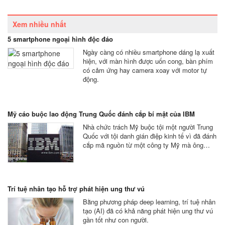
Xem nhiều nhất
5 smartphone ngoại hình độc đáo
Ngày càng có nhiều smartphone dáng lạ xuất
hiện, với màn hình được uốn cong, bàn phím
có cảm ứng hay camera xoay với motor tự
động.
Mỹ cáo buộc lao động Trung Quốc đánh cắp bí mật của IBM
Nhà chức trách Mỹ buộc tội một người Trung
Quốc với tội danh gián điệp kinh tế vì đã đánh
cắp mã nguồn từ một công ty Mỹ mà ông…
Trí tuệ nhân tạo hỗ trợ phát hiện ung thư vú
Bằng phương pháp deep learning, trí tuệ nhân
tạo (AI) đã có khả năng phát hiện ung thư vú
gần tốt như con người.