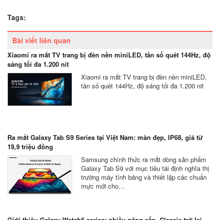
Tags:
Bài viết liên quan
Xiaomi ra mắt TV trang bị đèn nền miniLED, tần số quét 144Hz, độ
sáng tối đa 1.200 nit
Xiaomi ra mắt TV trang bị đèn nền miniLED,
tần số quét 144Hz, độ sáng tối đa 1.200 nit
Ra mắt Galaxy Tab S9 Series tại Việt Nam: màn đẹp, IP68, giá từ
19,9 triệu đồng
Samsung chính thức ra mắt dòng sản phẩm
Galaxy Tab S9 với mục tiêu tái định nghĩa thị
trường máy tính bảng và thiết lập các chuẩn
mực mới cho…
Giới thiệu Galaxy Watch6 series: nhiều nâng cấp, Classic trở lại,