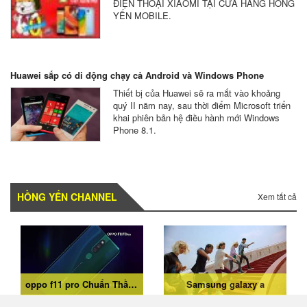
ĐIỆN THOẠI XIAOMI TẠI CỬA HÀNG HỒNG
YẾN MOBILE.
Huawei sắp có di động chạy cả Android và Windows Phone
Thiết bị của Huawei sẽ ra mắt vào khoảng
quý II năm nay, sau thời điểm Microsoft triển
khai phiên bản hệ điều hành mới Windows
Phone 8.1.
HỒNG YẾN CHANNEL
Xem tất cả
oppo f11 pro Chuẩn Thần Thái Sáng Chân Dung
Samsung galaxy a