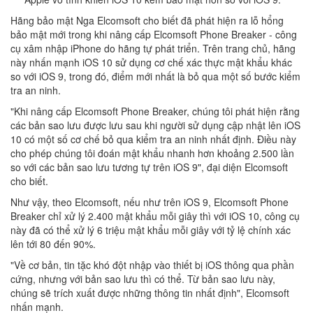
Hãng bảo mật Nga Elcomsoft cho biết đã phát hiện ra lỗ hổng
bảo mật mới trong khi nâng cấp Elcomsoft Phone Breaker - công
cụ xâm nhập iPhone do hãng tự phát triển. Trên trang chủ, hãng
này nhấn mạnh iOS 10 sử dụng cơ chế xác thực mật khẩu khác
so với iOS 9, trong đó, điểm mới nhất là bỏ qua một số bước kiểm
tra an ninh.
"Khi nâng cấp Elcomsoft Phone Breaker, chúng tôi phát hiện rằng
các bản sao lưu được lưu sau khi người sử dụng cập nhật lên iOS
10 có một số cơ chế bỏ qua kiểm tra an ninh nhất định. Điều này
cho phép chúng tôi đoán mật khẩu nhanh hơn khoảng 2.500 lần
so với các bản sao lưu tương tự trên iOS 9", đại diện Elcomsoft
cho biết.
Như vậy, theo
Elcomsoft,
nếu như trên iOS 9, Elcomsoft Phone
Breaker chỉ xử lý 2.400 mật khẩu mỗi giây thì với iOS 10, công cụ
này đã có thể xử lý 6 triệu mật khẩu mỗi giây với tỷ lệ chính xác
lên tới 80 đến 90%.
"Về cơ bản, tin tặc khó đột nhập vào thiết bị iOS thông qua phần
cứng, nhưng với bản sao lưu thì có thể. Từ bản sao lưu này,
chúng sẽ trích xuất được những thông tin nhất định", Elcomsoft
nhấn mạnh.