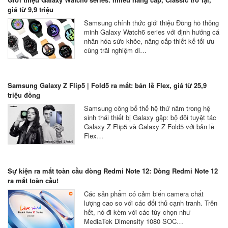
giá từ 9,9 triệu
Samsung chính thức giới thiệu Đồng hồ thông
minh Galaxy Watch6 series với định hướng cá
nhân hóa sức khỏe, nâng cấp thiết kế tối ưu
cùng trải nghiệm di…
Samsung Galaxy Z Flip5 | Fold5 ra mắt: bản lề Flex, giá từ 25,9
triệu đồng
Samsung công bố thế hệ thứ năm trong hệ
sinh thái thiết bị Galaxy gập: bộ đôi tuyệt tác
Galaxy Z Flip5 và Galaxy Z Fold5 với bản lề
Flex…
Sự kiện ra mắt toàn cầu dòng Redmi Note 12: Dòng Redmi Note 12
ra mắt toàn cầu!
Các sản phẩm có cảm biến camera chất
lượng cao so với các đối thủ cạnh tranh. Trên
hết, nó đi kèm với các tùy chọn như
MediaTek Dimensity 1080 SOC…