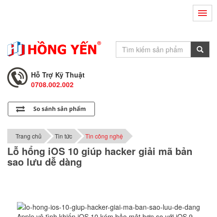
Hỗ Trợ Kỹ Thuật
0708.002.002
Tư Vấn Bán Hàng
0708.001.001
Hỗ Trợ Kỹ Thuật
0708.002.002
Tư Vấn Bán Hàng
0708.001.001
Trang chủ
Tin tức
Tin công nghệ
Lỗ hổng iOS 10 giúp hacker giải mã bản
sao lưu dễ dàng
Apple vô tình khiến iOS 10 kém bảo mật hơn so với iOS 9.