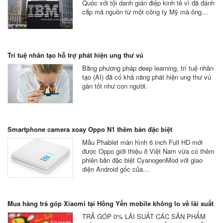
Quốc với tội danh gián điệp kinh tế vì đã đánh
cắp mã nguồn từ một công ty Mỹ mà ông…
Trí tuệ nhân tạo hỗ trợ phát hiện ung thư vú
Bằng phương pháp deep learning, trí tuệ nhân
tạo (AI) đã có khả năng phát hiện ung thư vú
gần tốt như con người.
Smartphone camera xoay Oppo N1 thêm bản đặc biệt
Mẫu Phablet màn hình 6 inch Full HD mới
được Oppo giới thiệu ở Việt Nam vừa có thêm
phiên bản đặc biệt CyanogenMod với giao
diện Android gốc của…
Mua hàng trả góp Xiaomi tại Hồng Yến mobile không lo về lãi suất
TRẢ GÓP 0% LÃI SUẤT CÁC SẢN PHẨM