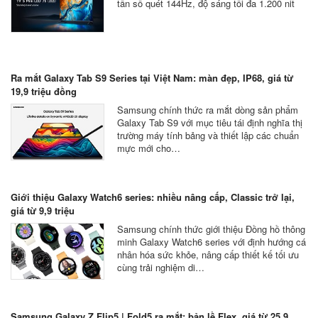
tần số quét 144Hz, độ sáng tối đa 1.200 nit
Ra mắt Galaxy Tab S9 Series tại Việt Nam: màn đẹp, IP68, giá từ
19,9 triệu đồng
Samsung chính thức ra mắt dòng sản phẩm
Galaxy Tab S9 với mục tiêu tái định nghĩa thị
trường máy tính bảng và thiết lập các chuẩn
mực mới cho…
Giới thiệu Galaxy Watch6 series: nhiều nâng cấp, Classic trở lại,
giá từ 9,9 triệu
Samsung chính thức giới thiệu Đồng hồ thông
minh Galaxy Watch6 series với định hướng cá
nhân hóa sức khỏe, nâng cấp thiết kế tối ưu
cùng trải nghiệm di…
Samsung Galaxy Z Flip5 | Fold5 ra mắt: bản lề Flex, giá từ 25,9