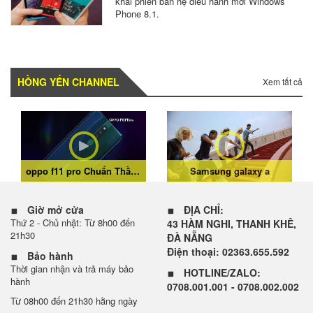
khai phiên bản hệ điều hành mới Windows
Phone 8.1.
HỒNG YẾN CHANNEL
Xem tất cả
oppo f11 pro Chuẩn Thần Thái Sáng Chân Dung
Samsung galaxy a
Giờ mở cửa
ĐỊA CHỈ:
Thứ 2 - Chủ nhật: Từ 8h00 đến
43 HÀM NGHI, THANH KHÊ,
21h30
ĐÀ NẴNG
Điện thoại: 02363.655.592
Bảo hành
Thời gian nhận và trả máy bảo
HOTLINE/ZALO:
hành
0708.001.001 - 0708.002.002
Từ 08h00 đến 21h30 hằng ngày