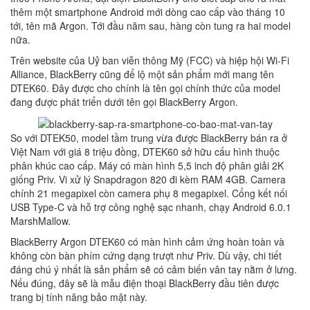
thêm một smartphone Android mới dòng cao cấp vào tháng 10
tới, tên mã Argon. Tới đầu năm sau, hàng còn tung ra hai model
nữa.
Trên website của Uỷ ban viễn thông Mỹ (FCC) và hiệp hội Wi-Fi
Alliance, BlackBerry cũng để lộ một sản phẩm mới mang tên
DTEK60. Đây được cho chính là tên gọi chính thức của model
đang được phát triển dưới tên gọi BlackBerry Argon.
So với DTEK50, model tầm trung vừa được BlackBerry bán ra ở
Việt Nam với giá 8 triệu đồng, DTEK60 sở hữu cấu hình thuộc
phân khúc cao cấp. Máy có màn hình 5,5 inch độ phân giải 2K
giống Priv. Vi xử lý Snapdragon 820 đi kèm RAM 4GB. Camera
chính 21 megapixel còn camera phụ 8 megapixel. Cổng kết nối
USB Type-C và hỗ trợ công nghệ sạc nhanh, chạy Android 6.0.1
MarshMallow.
BlackBerry Argon DTEK60 có màn hình cảm ứng hoàn toàn và
không còn bàn phím cứng dạng trượt như Priv. Dù vậy, chi tiết
đáng chú ý nhất là sản phẩm sẽ có cảm biến vân tay nằm ở lưng.
Nếu đúng, đây sẽ là mẫu điện thoại BlackBerry đầu tiên được
trang bị tính năng bảo mật này.