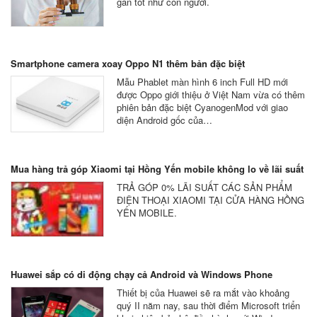
gần tốt như con người.
Smartphone camera xoay Oppo N1 thêm bản đặc biệt
Mẫu Phablet màn hình 6 inch Full HD mới
được Oppo giới thiệu ở Việt Nam vừa có thêm
phiên bản đặc biệt CyanogenMod với giao
diện Android gốc của…
Mua hàng trả góp Xiaomi tại Hồng Yến mobile không lo về lãi suất
TRẢ GÓP 0% LÃI SUẤT CÁC SẢN PHẨM
ĐIỆN THOẠI XIAOMI TẠI CỬA HÀNG HỒNG
YẾN MOBILE.
Huawei sắp có di động chạy cả Android và Windows Phone
Thiết bị của Huawei sẽ ra mắt vào khoảng
quý II năm nay, sau thời điểm Microsoft triển