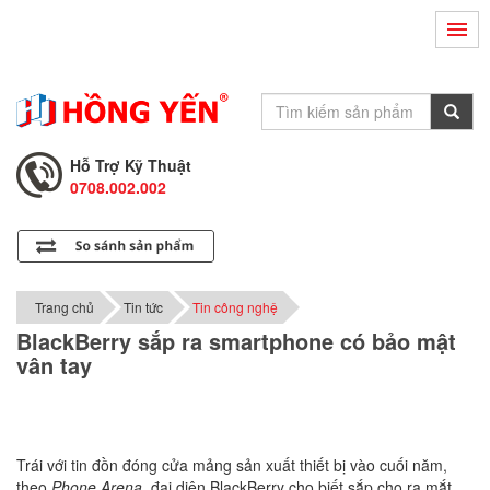
Hỗ Trợ Kỹ Thuật
0708.002.002
Tư Vấn Bán Hàng
0708.001.001
Hỗ Trợ Kỹ Thuật
0708.002.002
Tư Vấn Bán Hàng
0708.001.001
Trang chủ
Tin tức
Tin công nghệ
BlackBerry sắp ra smartphone có bảo mật
vân tay
Trái với tin đồn đóng cửa mảng sản xuất thiết bị vào cuối năm,
theo
Phone Arena
, đại diện BlackBerry cho biết sắp cho ra mắt