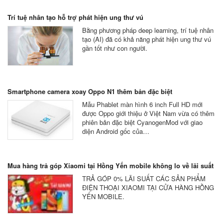
Trí tuệ nhân tạo hỗ trợ phát hiện ung thư vú
Bằng phương pháp deep learning, trí tuệ nhân
tạo (AI) đã có khả năng phát hiện ung thư vú
gần tốt như con người.
Smartphone camera xoay Oppo N1 thêm bản đặc biệt
Mẫu Phablet màn hình 6 inch Full HD mới
được Oppo giới thiệu ở Việt Nam vừa có thêm
phiên bản đặc biệt CyanogenMod với giao
diện Android gốc của…
Mua hàng trả góp Xiaomi tại Hồng Yến mobile không lo về lãi suất
TRẢ GÓP 0% LÃI SUẤT CÁC SẢN PHẨM
ĐIỆN THOẠI XIAOMI TẠI CỬA HÀNG HỒNG
YẾN MOBILE.