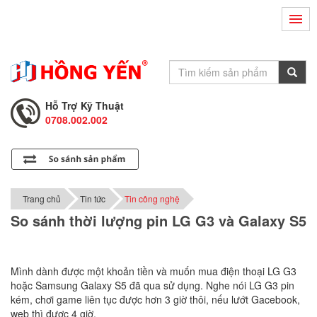
Hỗ Trợ Kỹ Thuật
0708.002.002
Tư Vấn Bán Hàng
0708.001.001
Hỗ Trợ Kỹ Thuật
0708.002.002
Tư Vấn Bán Hàng
0708.001.001
Trang chủ
Tin tức
Tin công nghệ
So sánh thời lượng pin LG G3 và Galaxy S5
Mình dành được một khoản tiền và muốn mua điện thoại LG G3
hoặc Samsung Galaxy S5 đã qua sử dụng. Nghe nói LG G3 pin
kém, chơi game liên tục được hơn 3 giờ thôi, nếu lướt Gacebook,
web thì được 4 giờ.