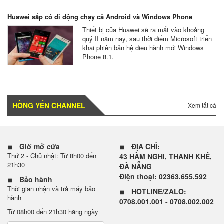
Huawei sắp có di động chạy cả Android và Windows Phone
Thiết bị của Huawei sẽ ra mắt vào khoảng
quý II năm nay, sau thời điểm Microsoft triển
khai phiên bản hệ điều hành mới Windows
Phone 8.1.
HỒNG YẾN CHANNEL
Xem tất cả
Giờ mở cửa
ĐỊA CHỈ:
Thứ 2 - Chủ nhật: Từ 8h00 đến
43 HÀM NGHI, THANH KHÊ,
21h30
ĐÀ NẴNG
Điện thoại: 02363.655.592
Bảo hành
Thời gian nhận và trả máy bảo
HOTLINE/ZALO:
hành
0708.001.001 - 0708.002.002
Từ 08h00 đến 21h30 hằng ngày