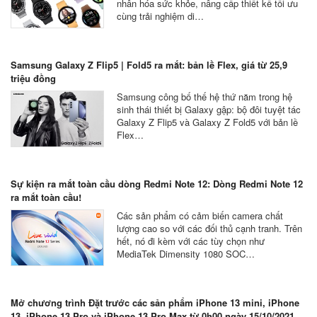
nhân hóa sức khỏe, nâng cấp thiết kế tối ưu
cùng trải nghiệm di…
Samsung Galaxy Z Flip5 | Fold5 ra mắt: bản lề Flex, giá từ 25,9
triệu đồng
Samsung công bố thế hệ thứ năm trong hệ
sinh thái thiết bị Galaxy gập: bộ đôi tuyệt tác
Galaxy Z Flip5 và Galaxy Z Fold5 với bản lề
Flex…
Sự kiện ra mắt toàn cầu dòng Redmi Note 12: Dòng Redmi Note 12
ra mắt toàn cầu!
Các sản phẩm có cảm biến camera chất
lượng cao so với các đối thủ cạnh tranh. Trên
hết, nó đi kèm với các tùy chọn như
MediaTek Dimensity 1080 SOC…
Mở chương trình Đặt trước các sản phẩm iPhone 13 mini, iPhone
13, iPhone 13 Pro và iPhone 13 Pro Max từ 0h00 ngày 15/10/2021.