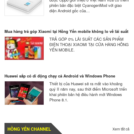
phiên bản đặc biệt CyanogenMod với giao
diện Android gốc của…
Mua hàng trả góp Xiaomi tại Hồng Yến mobile không lo về lãi suất
TRẢ GÓP 0% LÃI SUẤT CÁC SẢN PHẨM
ĐIỆN THOẠI XIAOMI TẠI CỬA HÀNG HỒNG
YẾN MOBILE.
Huawei sắp có di động chạy cả Android và Windows Phone
Thiết bị của Huawei sẽ ra mắt vào khoảng
quý II năm nay, sau thời điểm Microsoft triển
khai phiên bản hệ điều hành mới Windows
Phone 8.1.
HỒNG YẾN CHANNEL
Xem tất cả