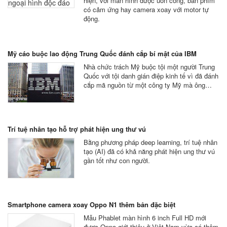
hiện, với màn hình được uốn cong, bàn phím
có cảm ứng hay camera xoay với motor tự
động.
Mỹ cáo buộc lao động Trung Quốc đánh cắp bí mật của IBM
Nhà chức trách Mỹ buộc tội một người Trung
Quốc với tội danh gián điệp kinh tế vì đã đánh
cắp mã nguồn từ một công ty Mỹ mà ông…
Trí tuệ nhân tạo hỗ trợ phát hiện ung thư vú
Bằng phương pháp deep learning, trí tuệ nhân
tạo (AI) đã có khả năng phát hiện ung thư vú
gần tốt như con người.
Smartphone camera xoay Oppo N1 thêm bản đặc biệt
Mẫu Phablet màn hình 6 inch Full HD mới
được Oppo giới thiệu ở Việt Nam vừa có thêm