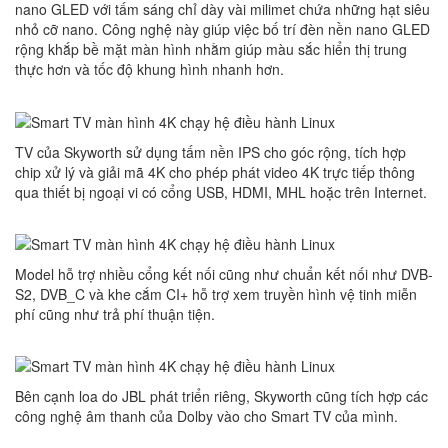
nano GLED với tấm sáng chỉ dày vài milimet chứa những hạt siêu
nhỏ cỡ nano. Công nghệ này giúp việc bố trí đèn nền nano GLED
rộng khắp bề mặt màn hình nhằm giúp màu sắc hiển thị trung
thực hơn và tốc độ khung hình nhanh hơn.
TV của Skyworth sử dụng tấm nền IPS cho góc rộng, tích hợp
chip xử lý và giải mã 4K cho phép phát video 4K trực tiếp thông
qua thiết bị ngoại vi có cổng USB, HDMI, MHL hoặc trên Internet.
Model hỗ trợ nhiều cổng kết nối cũng như chuẩn kết nối như DVB-
S2, DVB_C và khe cắm CI+ hỗ trợ xem truyền hình vệ tinh miễn
phí cũng như trả phí thuận tiện.
Bên cạnh loa do JBL phát triển riêng, Skyworth cũng tích hợp các
công nghệ âm thanh của Dolby vào cho Smart TV của mình.