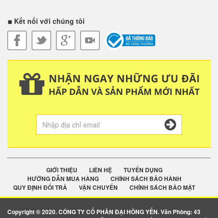
Kết nối với chúng tôi
GIỚI THIỆU
LIÊN HỆ
TUYỂN DỤNG
HƯỚNG DẪN MUA HÀNG
CHÍNH SÁCH BẢO HÀNH
QUY ĐỊNH ĐỔI TRẢ
VẬN CHUYỂN
CHÍNH SÁCH BẢO MẬT
Copyright © 2020. CÔNG TY CỔ PHẦN ĐẠI HỒNG YẾN. Văn Phòng: 43