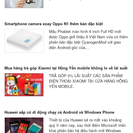
Smartphone camera xoay Oppo N1 thêm bản đặc biệt
Mẫu Phablet màn hình 6 inch Full HD mới
được Oppo giới thiệu ở Việt Nam vừa có thêm
phiên bản đặc biệt CyanogenMod với giao
diện Android gốc của…
Mua hàng trả góp Xiaomi tại Hồng Yến mobile không lo về lãi suất
TRẢ GÓP 0% LÃI SUẤT CÁC SẢN PHẨM
ĐIỆN THOẠI XIAOMI TẠI CỬA HÀNG HỒNG
YẾN MOBILE.
Huawei sắp có di động chạy cả Android và Windows Phone
Thiết bị của Huawei sẽ ra mắt vào khoảng
quý II năm nay, sau thời điểm Microsoft triển
khai phiên bản hệ điều hành mới Windows