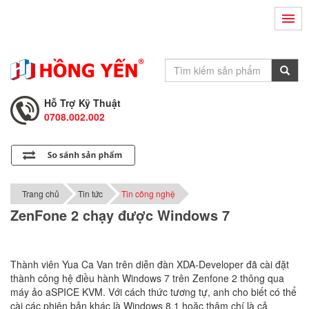
Hỗ Trợ Kỹ Thuật
0708.002.002
Tư Vấn Bán Hàng
0708.001.001
Hỗ Trợ Kỹ Thuật
0708.002.002
Tư Vấn Bán Hàng
0708.001.001
Trang chủ
Tin tức
Tin công nghệ
ZenFone 2 chạy được Windows 7
Thành viên Yua Ca Van trên diễn đàn XDA-Developer đã cài đặt
thành công hệ điều hành Windows 7 trên Zenfone 2 thông qua
máy ảo aSPICE KVM. Với cách thức tương tự, anh cho biết có thể
cài các phiên bản khác là Windows 8.1 hoặc thậm chí là cả