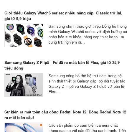
Giới thiệu Galaxy Watch6 series: nhiều nâng cấp, Classic trở lại,
giá từ 9,9 triệu
Samsung chính thức giới thiệu Đồng hồ thông
minh Galaxy Watch6 series với định hướng cá
nhân hóa sức khỏe, nâng cấp thiết kế tối ưu
cùng trải nghiệm di…
Samsung Galaxy Z Flip5 | Fold5 ra mắt: bản lề Flex, giá từ 25,9
triệu đồng
Samsung công bố thế hệ thứ năm trong hệ
sinh thái thiết bị Galaxy gập: bộ đôi tuyệt tác
Galaxy Z Flip5 và Galaxy Z Fold5 với bản lề
Flex…
Sự kiện ra mắt toàn cầu dòng Redmi Note 12: Dòng Redmi Note 12
ra mắt toàn cầu!
Các sản phẩm có cảm biến camera chất
lượng cao so với các đối thủ cạnh tranh. Trên