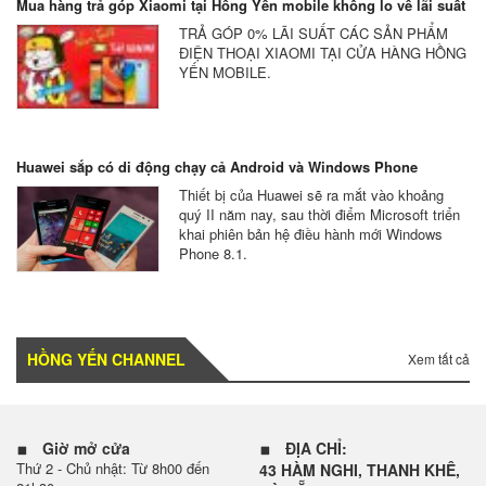
Mua hàng trả góp Xiaomi tại Hồng Yến mobile không lo về lãi suất
TRẢ GÓP 0% LÃI SUẤT CÁC SẢN PHẨM
ĐIỆN THOẠI XIAOMI TẠI CỬA HÀNG HỒNG
YẾN MOBILE.
Huawei sắp có di động chạy cả Android và Windows Phone
Thiết bị của Huawei sẽ ra mắt vào khoảng
quý II năm nay, sau thời điểm Microsoft triển
khai phiên bản hệ điều hành mới Windows
Phone 8.1.
HỒNG YẾN CHANNEL
Xem tất cả
Giờ mở cửa
ĐỊA CHỈ:
Thứ 2 - Chủ nhật: Từ 8h00 đến
43 HÀM NGHI, THANH KHÊ,