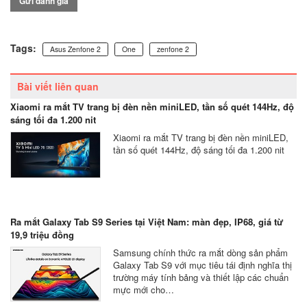
Gửi đánh giá
Tags:
Asus Zenfone 2
One
zenfone 2
Bài viết liên quan
Xiaomi ra mắt TV trang bị đèn nền miniLED, tần số quét 144Hz, độ
sáng tối đa 1.200 nit
Xiaomi ra mắt TV trang bị đèn nền miniLED,
tần số quét 144Hz, độ sáng tối đa 1.200 nit
Ra mắt Galaxy Tab S9 Series tại Việt Nam: màn đẹp, IP68, giá từ
19,9 triệu đồng
Samsung chính thức ra mắt dòng sản phẩm
Galaxy Tab S9 với mục tiêu tái định nghĩa thị
trường máy tính bảng và thiết lập các chuẩn
mực mới cho…