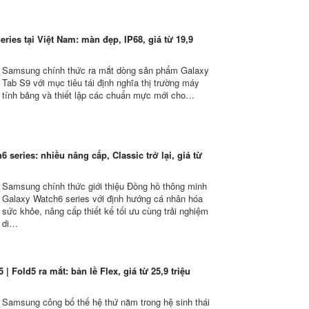
ries tại Việt Nam: màn đẹp, IP68, giá từ 19,9
Samsung chính thức ra mắt dòng sản phẩm Galaxy
Tab S9 với mục tiêu tái định nghĩa thị trường máy
tính bảng và thiết lập các chuẩn mực mới cho…
6 series: nhiều nâng cấp, Classic trở lại, giá từ
Samsung chính thức giới thiệu Đồng hồ thông minh
Galaxy Watch6 series với định hướng cá nhân hóa
sức khỏe, nâng cấp thiết kế tối ưu cùng trải nghiệm
di…
| Fold5 ra mắt: bản lề Flex, giá từ 25,9 triệu
Samsung công bố thế hệ thứ năm trong hệ sinh thái