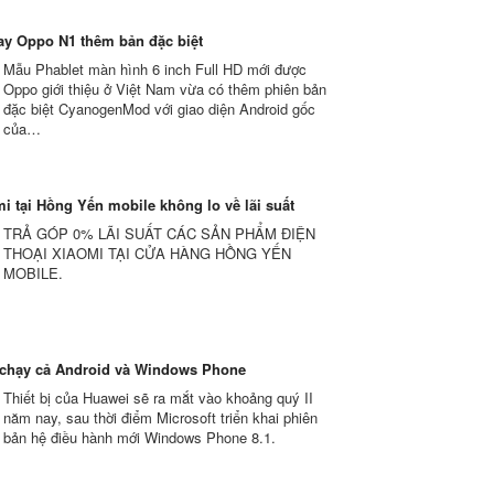
y Oppo N1 thêm bản đặc biệt
Mẫu Phablet màn hình 6 inch Full HD mới được
Oppo giới thiệu ở Việt Nam vừa có thêm phiên bản
đặc biệt CyanogenMod với giao diện Android gốc
của…
i tại Hồng Yến mobile không lo về lãi suất
TRẢ GÓP 0% LÃI SUẤT CÁC SẢN PHẨM ĐIỆN
THOẠI XIAOMI TẠI CỬA HÀNG HỒNG YẾN
MOBILE.
 chạy cả Android và Windows Phone
Thiết bị của Huawei sẽ ra mắt vào khoảng quý II
năm nay, sau thời điểm Microsoft triển khai phiên
bản hệ điều hành mới Windows Phone 8.1.