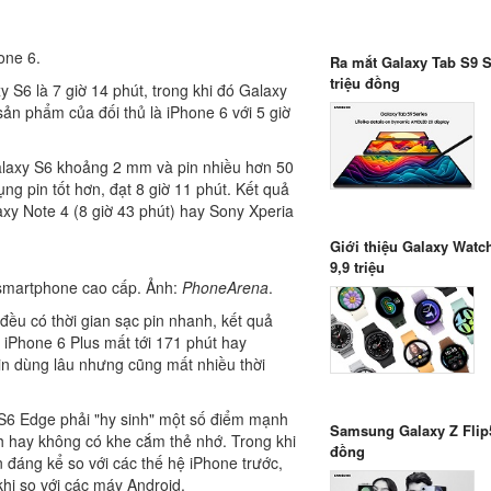
one 6.
Ra mắt Galaxy Tab S9 Se
triệu đồng
xy S6 là 7 giờ 14 phút, trong khi đó Galaxy
 sản phẩm của đối thủ là iPhone 6 với 5 giờ
alaxy S6 khoảng 2 mm và pin nhiều hơn 50
ng pin tốt hơn, đạt 8 giờ 11 phút. Kết quả
axy Note 4 (8 giờ 43 phút) hay Sony Xperia
Giới thiệu Galaxy Watch
9,9 triệu
ố smartphone cao cấp. Ảnh:
PhoneArena
.
u có thời gian sạc pin nhanh, kết quả
ó iPhone 6 Plus mất tới 171 phút hay
in dùng lâu nhưng cũng mất nhiều thời
y S6 Edge phải "hy sinh" một số điểm mạnh
Samsung Galaxy Z Flip5 
nh hay không có khe cắm thẻ nhớ. Trong khi
đồng
ến đáng kể so với các thế hệ iPhone trước,
hi so với các máy Android.