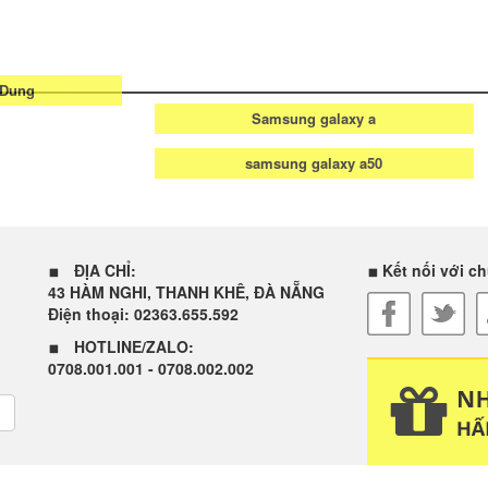
Samsung galaxy a
 Dung
samsung galaxy a50