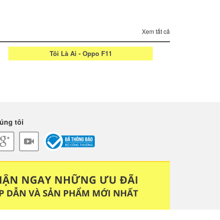
Xem tất cả
Tôi Là Ai - Oppo F11