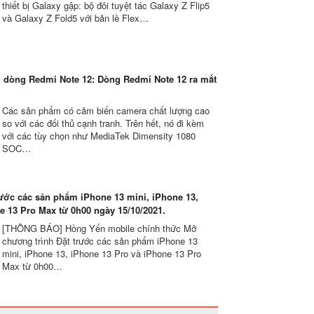
thiết bị Galaxy gập: bộ đôi tuyệt tác Galaxy Z Flip5
và Galaxy Z Fold5 với bản lề Flex…
u dòng Redmi Note 12: Dòng Redmi Note 12 ra mắt
Các sản phẩm có cảm biến camera chất lượng cao
so với các đối thủ cạnh tranh. Trên hết, nó đi kèm
với các tùy chọn như MediaTek Dimensity 1080
SOC…
ước các sản phẩm iPhone 13 mini, iPhone 13,
e 13 Pro Max từ 0h00 ngày 15/10/2021.
[THÔNG BÁO] Hồng Yến mobile chính thức Mở
chương trình Đặt trước các sản phẩm iPhone 13
mini, iPhone 13, iPhone 13 Pro và iPhone 13 Pro
Max từ 0h00…