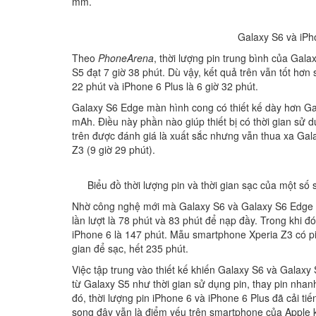
mm.
Galaxy S6 và iPh
Theo
PhoneArena
, thời lượng pin trung bình của Gala
S5 đạt 7 giờ 38 phút. Dù vậy, kết quả trên vẫn tốt hơn
22 phút và iPhone 6 Plus là 6 giờ 32 phút.
Galaxy S6 Edge màn hình cong có thiết kế dày hơn G
mAh. Điều này phần nào giúp thiết bị có thời gian sử dụ
trên được đánh giá là xuất sắc nhưng vẫn thua xa Gal
Z3 (9 giờ 29 phút).
Biểu đồ thời lượng pin và thời gian sạc của một s
Nhờ công nghệ mới mà Galaxy S6 và Galaxy S6 Edge đề
lần lượt là 78 phút và 83 phút để nạp đầy. Trong khi đ
iPhone 6 là 147 phút. Mẫu smartphone Xperia Z3 có p
gian để sạc, hết 235 phút.
Việc tập trung vào thiết kế khiến Galaxy S6 và Galax
từ Galaxy S5 như thời gian sử dụng pin, thay pin nha
đó, thời lượng pin iPhone 6 và iPhone 6 Plus đã cải ti
song đây vẫn là điểm yếu trên smartphone của Apple k