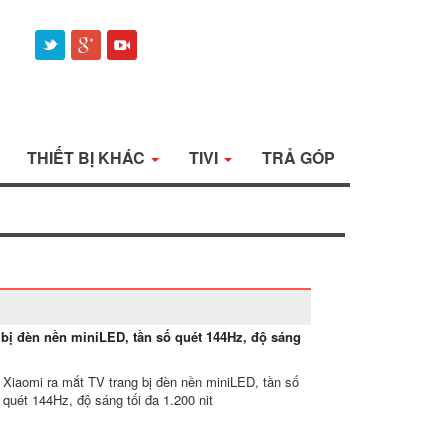
THIẾT BỊ KHÁC
TIVI
TRẢ GÓP
 bị đèn nền miniLED, tần số quét 144Hz, độ sáng
Xiaomi ra mắt TV trang bị đèn nền miniLED, tần số
quét 144Hz, độ sáng tối đa 1.200 nit