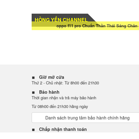
HỒNG YẾN CHANNEL
oppo f11 pro Chuẩn Thần Thái Sáng Chân