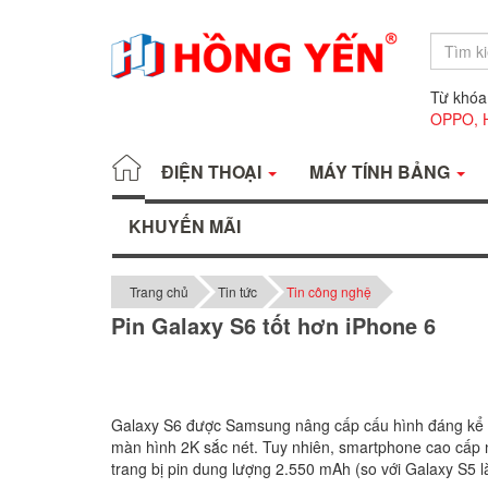
Từ khóa
OPPO,
ĐIỆN THOẠI
MÁY TÍNH BẢNG
KHUYẾN MÃI
Trang chủ
Tin tức
Tin công nghệ
Pin Galaxy S6 tốt hơn iPhone 6
Galaxy S6 được Samsung nâng cấp cấu hình đáng kể s
màn hình 2K sắc nét.
Tuy nhiên, smartphone cao cấp 
trang bị pin dung lượng 2.550 mAh (so với Galaxy S5 