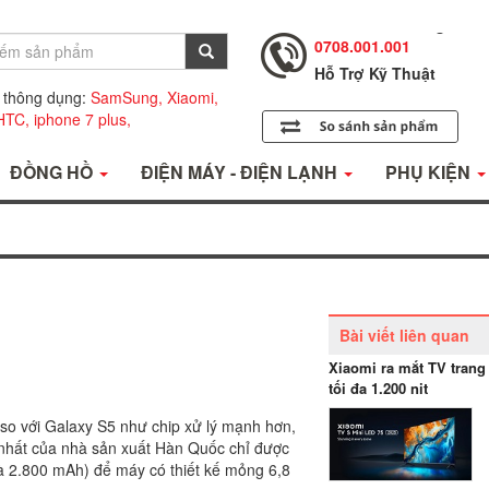
0708.001.001
Hỗ Trợ Kỹ Thuật
0708.002.002
Tư Vấn Bán Hàng
 thông dụng:
SamSung,
Xiaomi,
0708.001.001
HTC,
iphone 7 plus,
ĐỒNG HỒ
ĐIỆN MÁY - ĐIỆN LẠNH
PHỤ KIỆN
Bài viết liên quan
Xiaomi ra mắt TV trang
tối đa 1.200 nit
o với Galaxy S5 như chip xử lý mạnh hơn,
nhất của nhà sản xuất Hàn Quốc chỉ được
là 2.800 mAh) để máy có thiết kế mỏng 6,8