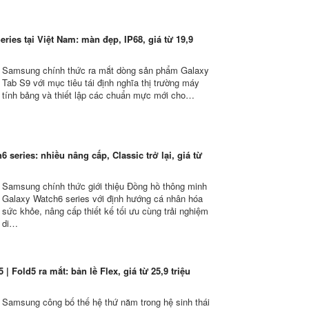
ries tại Việt Nam: màn đẹp, IP68, giá từ 19,9
Samsung chính thức ra mắt dòng sản phẩm Galaxy
Tab S9 với mục tiêu tái định nghĩa thị trường máy
tính bảng và thiết lập các chuẩn mực mới cho…
6 series: nhiều nâng cấp, Classic trở lại, giá từ
Samsung chính thức giới thiệu Đồng hồ thông minh
Galaxy Watch6 series với định hướng cá nhân hóa
sức khỏe, nâng cấp thiết kế tối ưu cùng trải nghiệm
di…
| Fold5 ra mắt: bản lề Flex, giá từ 25,9 triệu
Samsung công bố thế hệ thứ năm trong hệ sinh thái