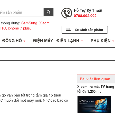
0708.001.001
Hỗ Trợ Kỹ Thuật
0708.002.002
Tư Vấn Bán Hàng
 thông dụng:
SamSung,
Xiaomi,
0708.001.001
HTC,
iphone 7 plus,
ĐỒNG HỒ
ĐIỆN MÁY - ĐIỆN LẠNH
PHỤ KIỆN
Bài viết liên quan
Xiaomi ra mắt TV trang
tối đa 1.200 nit
õ văn bản tốt trong tầm giá 15 triệu
giờ muốn đổi một máy mới. Nhờ các bác có