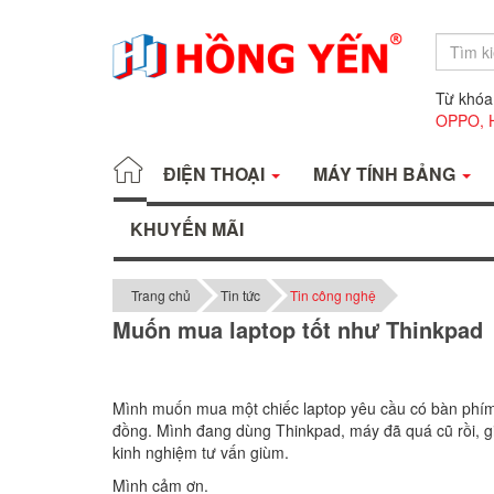
Từ khóa
OPPO,
ĐIỆN THOẠI
MÁY TÍNH BẢNG
KHUYẾN MÃI
Trang chủ
Tin tức
Tin công nghệ
Muốn mua laptop tốt như Thinkpad
Mình muốn mua một chiếc laptop yêu cầu có bàn phím g
đồng. Mình đang dùng Thinkpad, máy đã quá cũ rồi, 
kinh nghiệm tư vấn giùm.
Mình cảm ơn.