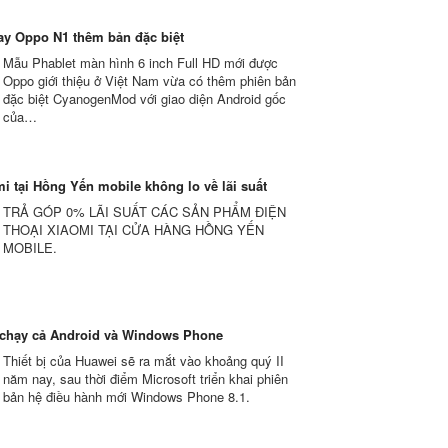
y Oppo N1 thêm bản đặc biệt
Mẫu Phablet màn hình 6 inch Full HD mới được
Oppo giới thiệu ở Việt Nam vừa có thêm phiên bản
đặc biệt CyanogenMod với giao diện Android gốc
của…
i tại Hồng Yến mobile không lo về lãi suất
TRẢ GÓP 0% LÃI SUẤT CÁC SẢN PHẨM ĐIỆN
THOẠI XIAOMI TẠI CỬA HÀNG HỒNG YẾN
MOBILE.
 chạy cả Android và Windows Phone
Thiết bị của Huawei sẽ ra mắt vào khoảng quý II
năm nay, sau thời điểm Microsoft triển khai phiên
bản hệ điều hành mới Windows Phone 8.1.