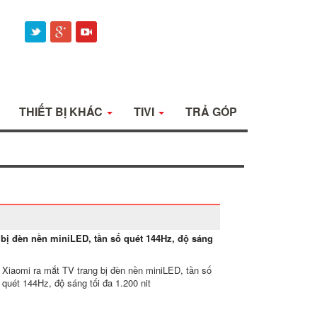
THIẾT BỊ KHÁC
TIVI
TRẢ GÓP
 bị đèn nền miniLED, tần số quét 144Hz, độ sáng
Xiaomi ra mắt TV trang bị đèn nền miniLED, tần số
quét 144Hz, độ sáng tối đa 1.200 nit