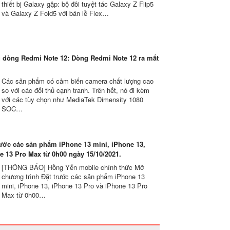
thiết bị Galaxy gập: bộ đôi tuyệt tác Galaxy Z Flip5
và Galaxy Z Fold5 với bản lề Flex…
u dòng Redmi Note 12: Dòng Redmi Note 12 ra mắt
Các sản phẩm có cảm biến camera chất lượng cao
so với các đối thủ cạnh tranh. Trên hết, nó đi kèm
với các tùy chọn như MediaTek Dimensity 1080
SOC…
ước các sản phẩm iPhone 13 mini, iPhone 13,
e 13 Pro Max từ 0h00 ngày 15/10/2021.
[THÔNG BÁO] Hồng Yến mobile chính thức Mở
chương trình Đặt trước các sản phẩm iPhone 13
mini, iPhone 13, iPhone 13 Pro và iPhone 13 Pro
Max từ 0h00…