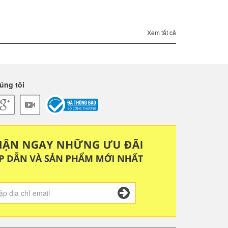
Xem tất cả
úng tôi