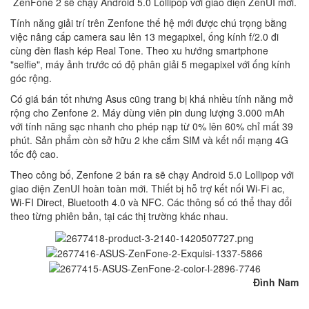
ZenFone 2 sẽ chạy Android 5.0 Lollipop với giao diện ZenUI mới.
Tính năng giải trí trên Zenfone thế hệ mới được chú trọng bằng
việc nâng cấp camera sau lên 13 megapixel, ống kính f/2.0 đi
cùng đèn flash kép Real Tone. Theo xu hướng smartphone
"selfie", máy ảnh trước có độ phân giải 5 megapixel với ống kính
góc rộng.
Có giá bán tốt nhưng Asus cũng trang bị khá nhiều tính năng mở
rộng cho Zenfone 2. Máy dùng viên pin dung lượng 3.000 mAh
với tính năng sạc nhanh cho phép nạp từ 0% lên 60% chỉ mất 39
phút. Sản phẩm còn sở hữu 2 khe cắm SIM và kết nối mạng 4G
tốc độ cao.
Theo công bố, Zenfone 2 bán ra sẽ chạy Android 5.0 Lollipop với
giao diện ZenUI hoàn toàn mới. Thiết bị hỗ trợ kết nối Wi-Fi ac,
Wi-FI Direct, Bluetooth 4.0 và NFC. Các thông số có thể thay đổi
theo từng phiên bản, tại các thị trường khác nhau.
Đình Nam