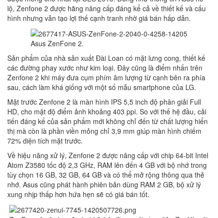
lộ, Zenfone 2 được hãng nâng cấp đáng kể cả về thiết kế và cấu
hình nhưng vẫn tạo lợi thế cạnh tranh nhờ giá bán hấp dẫn.
Asus ZenFone 2.
Sản phẩm của nhà sản xuất Đài Loan có mặt lưng cong, thiết kế
các đường phay xước như kim loại. Đây cũng là điểm nhấn trên
Zenfone 2 khi máy đưa cụm phím âm lượng từ cạnh bên ra phía
sau, cách làm khá giống với một số mẫu smartphone của LG.
Mặt trước Zenfone 2 là màn hình IPS 5,5 inch độ phân giải Full
HD, cho mật độ điểm ảnh khoảng 403 ppi. So với thế hệ đầu, cải
tiến đáng kể của sản phẩm mới không chỉ đến từ chất lượng hiển
thị mà còn là phần viền mỏng chỉ 3,9 mm giúp màn hình chiếm
72% diện tích mặt trước.
Về hiệu năng xử lý, Zenfone 2 được nâng cấp với chip 64-bit Intel
Atom Z3580 tốc độ 2,3 GHz, RAM lên đến 4 GB với bộ nhớ trong
tùy chọn 16 GB, 32 GB, 64 GB và có thể mở rộng thông qua thẻ
nhớ. Asus cũng phát hành phiên bản dùng RAM 2 GB, bộ xử lý
xung nhịp thấp hơn hứa hẹn sẽ có giá bán tốt.