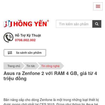
Hỗ Trợ Kỹ Thuật
0708.002.002
Tư Vấn Bán Hàng
0708.001.001
Hỗ Trợ Kỹ Thuật
0708.002.002
Tư Vấn Bán Hàng
0708.001.001
Trang chủ
Tin tức
Tin công nghệ
Asus ra Zenfone 2 với RAM 4 GB, giá từ 4
triệu đồng
Bản nâng cấp cho dòng Zenfone là một trong những loạt thiết bị
được mong chờ nhất tại CES 2015. Đúng như thông tin Asus hé