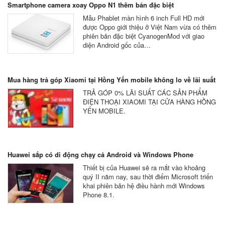
Smartphone camera xoay Oppo N1 thêm bản đặc biệt
Mẫu Phablet màn hình 6 inch Full HD mới
được Oppo giới thiệu ở Việt Nam vừa có thêm
phiên bản đặc biệt CyanogenMod với giao
diện Android gốc của…
Mua hàng trả góp Xiaomi tại Hồng Yến mobile không lo về lãi suất
TRẢ GÓP 0% LÃI SUẤT CÁC SẢN PHẨM
ĐIỆN THOẠI XIAOMI TẠI CỬA HÀNG HỒNG
YẾN MOBILE.
Huawei sắp có di động chạy cả Android và Windows Phone
Thiết bị của Huawei sẽ ra mắt vào khoảng
quý II năm nay, sau thời điểm Microsoft triển
khai phiên bản hệ điều hành mới Windows
Phone 8.1.