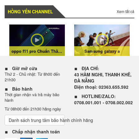
HỒNG YẾN CHANNEL
Xem tất cả
oppo f11 pro Chuẩn Thần Thái Sáng Chân Dung
Samsung galaxy a
Giờ mở cửa
ĐỊA CHỈ:
Thứ 2 - Chủ nhật: Từ 8h00 đến
43 HÀM NGHI, THANH KHÊ,
21h30
ĐÀ NẴNG
Điện thoại: 02363.655.592
Bảo hành
Thời gian nhận và trả máy bảo
HOTLINE/ZALO:
hành
0708.001.001 - 0708.002.002
Từ 08h00 đến 21h30 hằng ngày
Danh sách trung tâm bảo hành chính hãng
Chấp nhận thanh toán