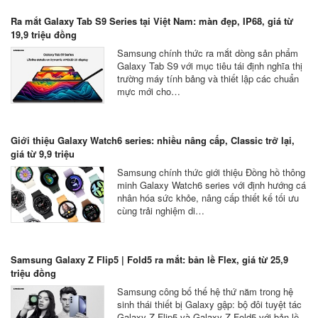
Ra mắt Galaxy Tab S9 Series tại Việt Nam: màn đẹp, IP68, giá từ
19,9 triệu đồng
Samsung chính thức ra mắt dòng sản phẩm
Galaxy Tab S9 với mục tiêu tái định nghĩa thị
trường máy tính bảng và thiết lập các chuẩn
mực mới cho…
Giới thiệu Galaxy Watch6 series: nhiều nâng cấp, Classic trở lại,
giá từ 9,9 triệu
Samsung chính thức giới thiệu Đồng hồ thông
minh Galaxy Watch6 series với định hướng cá
nhân hóa sức khỏe, nâng cấp thiết kế tối ưu
cùng trải nghiệm di…
Samsung Galaxy Z Flip5 | Fold5 ra mắt: bản lề Flex, giá từ 25,9
triệu đồng
Samsung công bố thế hệ thứ năm trong hệ
sinh thái thiết bị Galaxy gập: bộ đôi tuyệt tác
Galaxy Z Flip5 và Galaxy Z Fold5 với bản lề