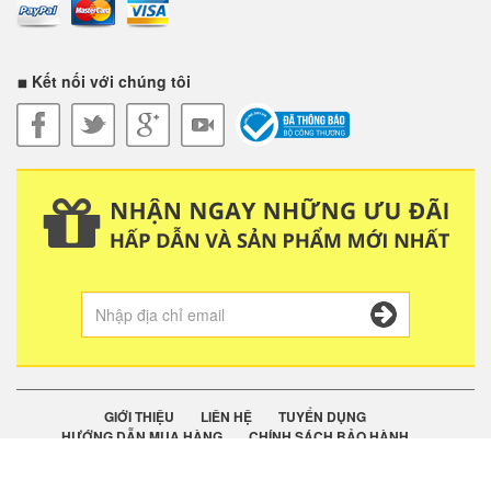
Kết nối với chúng tôi
GIỚI THIỆU
LIÊN HỆ
TUYỂN DỤNG
HƯỚNG DẪN MUA HÀNG
CHÍNH SÁCH BẢO HÀNH
QUY ĐỊNH ĐỔI TRẢ
VẬN CHUYỂN
CHÍNH SÁCH BẢO MẬT