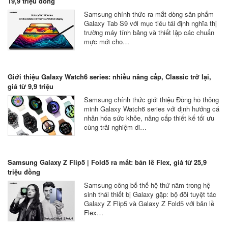
19,9 triệu đồng
Samsung chính thức ra mắt dòng sản phẩm
Galaxy Tab S9 với mục tiêu tái định nghĩa thị
trường máy tính bảng và thiết lập các chuẩn
mực mới cho…
Giới thiệu Galaxy Watch6 series: nhiều nâng cấp, Classic trở lại,
giá từ 9,9 triệu
Samsung chính thức giới thiệu Đồng hồ thông
minh Galaxy Watch6 series với định hướng cá
nhân hóa sức khỏe, nâng cấp thiết kế tối ưu
cùng trải nghiệm di…
Samsung Galaxy Z Flip5 | Fold5 ra mắt: bản lề Flex, giá từ 25,9
triệu đồng
Samsung công bố thế hệ thứ năm trong hệ
sinh thái thiết bị Galaxy gập: bộ đôi tuyệt tác
Galaxy Z Flip5 và Galaxy Z Fold5 với bản lề
Flex…