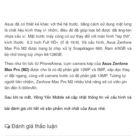
Asus đã có thiết kế khác với thế hệ trước, bằng cách sử dụng mặt lưng
là chất liệu kính thay vì nhôm, điều đó đã giúp loại bỏ được dải ăng-ten
nhựa xấu xí. Mặt trước máy cũng có sự thay đổi với màn hình "tay thỏ",
kích thước 6.2 inch Full HD+ (tỉ lệ 19:9). Về cấu hình, Asus Zenfone
Max Pro M2 được trang bị chip xử lý Snapdragon 660, Ram 4/6GB và
bộ nhớ trong tuỳ chọn 64/128GB.
Theo như tin tức từ PhoneArena, cụm camera kép của
Asus Zenfone
Max Pro (M2)
được cho là có độ phân giải 12MP và 5MP, xếp dọc thay
vì đặt ngang, cùng với camera trước có độ phân giải 13MP. Tương tự
người tiền nhiệm, Zenfone Max Pro M2 nhiều khả năng sẽ có viên pin
lên đến 5.000mAh.
Sau khi ra mắt, Hồng Yến Mobile sẽ cập nhật thông tin về cấu hình và
bài đánh giá chi tiết về sản phẩm mới nhất của Asus nhé.
Đánh giá thảo luận