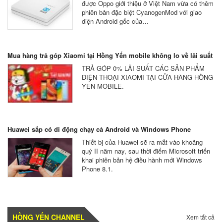
được Oppo giới thiệu ở Việt Nam vừa có thêm
phiên bản đặc biệt CyanogenMod với giao
diện Android gốc của…
Mua hàng trả góp Xiaomi tại Hồng Yến mobile không lo về lãi suất
TRẢ GÓP 0% LÃI SUẤT CÁC SẢN PHẨM
ĐIỆN THOẠI XIAOMI TẠI CỬA HÀNG HỒNG
YẾN MOBILE.
Huawei sắp có di động chạy cả Android và Windows Phone
Thiết bị của Huawei sẽ ra mắt vào khoảng
quý II năm nay, sau thời điểm Microsoft triển
khai phiên bản hệ điều hành mới Windows
Phone 8.1.
HỒNG YẾN CHANNEL
Xem tất cả