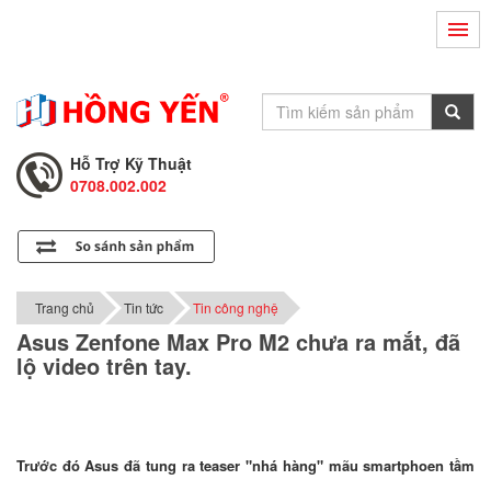
Hỗ Trợ Kỹ Thuật
0708.002.002
Tư Vấn Bán Hàng
0708.001.001
Hỗ Trợ Kỹ Thuật
0708.002.002
Tư Vấn Bán Hàng
0708.001.001
Trang chủ
Tin tức
Tin công nghệ
Asus Zenfone Max Pro M2 chưa ra mắt, đã
lộ video trên tay.
Trước đó Asus đã tung ra teaser "nhá hàng" mãu smartphoen tầm