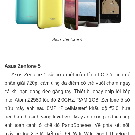
Asus Zenfone 4
Asus Zenfone 5
Asus Zenfone 5 sở hữu một màn hình LCD 5 inch độ
phân giải 720p, cảm ứng đa điểm có thể vuốt chạm ngay
cả khi bạn đang đeo găng tay. Thiết bị chạy chip lõi kép
Intel Atom Z2580 tốc độ 2.0GHz, RAM 1GB. Zenfone 5 sở
hữu máy ảnh sau 8MP “PixelMaster” khẩu độ f/2.0, hứa
hẹn hấp thu ánh sáng tuyệt vời. Máy ảnh cũng có thể chụp
ảnh toàn cảnh ở chế độ PanoSpheres. Về phía kết nối,
máy hỗ trợ 2 SIM, kết nối 3G, Wifi, Wifi Direct, Bluetooth