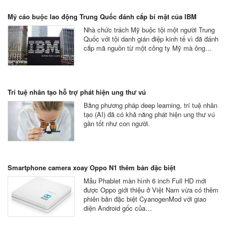
Mỹ cáo buộc lao động Trung Quốc đánh cắp bí mật của IBM
Nhà chức trách Mỹ buộc tội một người Trung
Quốc với tội danh gián điệp kinh tế vì đã đánh
cắp mã nguồn từ một công ty Mỹ mà ông…
Trí tuệ nhân tạo hỗ trợ phát hiện ung thư vú
Bằng phương pháp deep learning, trí tuệ nhân
tạo (AI) đã có khả năng phát hiện ung thư vú
gần tốt như con người.
Smartphone camera xoay Oppo N1 thêm bản đặc biệt
Mẫu Phablet màn hình 6 inch Full HD mới
được Oppo giới thiệu ở Việt Nam vừa có thêm
phiên bản đặc biệt CyanogenMod với giao
diện Android gốc của…