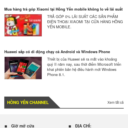
Mua hàng trả góp Xiaomi tại Hồng Yến mobile không lo về lãi suất
TRẢ GÓP 0% LÃI SUẤT CÁC SẢN PHẨM
ĐIỆN THOẠI XIAOMI TẠI CỬA HÀNG HỒNG
YẾN MOBILE.
Huawei sắp có di động chạy cả Android và Windows Phone
Thiết bị của Huawei sẽ ra mắt vào khoảng
quý II năm nay, sau thời điểm Microsoft triển
khai phiên bản hệ điều hành mới Windows
Phone 8.1.
HỒNG YẾN CHANNEL
Xem tất cả
Giờ mở cửa
ĐỊA CHỈ: