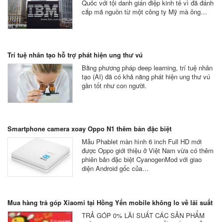
Quốc với tội danh gián điệp kinh tế vì đã đánh
cắp mã nguồn từ một công ty Mỹ mà ông…
Trí tuệ nhân tạo hỗ trợ phát hiện ung thư vú
Bằng phương pháp deep learning, trí tuệ nhân
tạo (AI) đã có khả năng phát hiện ung thư vú
gần tốt như con người.
Smartphone camera xoay Oppo N1 thêm bản đặc biệt
Mẫu Phablet màn hình 6 inch Full HD mới
được Oppo giới thiệu ở Việt Nam vừa có thêm
phiên bản đặc biệt CyanogenMod với giao
diện Android gốc của…
Mua hàng trả góp Xiaomi tại Hồng Yến mobile không lo về lãi suất
TRẢ GÓP 0% LÃI SUẤT CÁC SẢN PHẨM