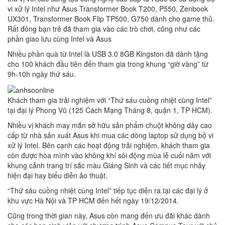
vi xử lý Intel như Asus Transformer Book T200, P550, Zenbook
UX301, Transformer Book Flip TP500, G750 dành cho game thủ.
Rất đông bạn trẻ đã tham gia vào các trò chơi, cũng như các
phần giao lưu cùng Intel và Asus
Nhiều phần quà từ Intel là USB 3.0 8GB Kingston đã dành tặng
cho 100 khách đầu tiên đến tham gia trong khung “giờ vàng” từ
9h-10h ngày thứ sáu.
Khách tham gia trải nghiệm với “Thứ sáu cuồng nhiệt cùng Intel”
tại đại lý Phong Vũ (125 Cách Mạng Tháng 8, quận 1, TP HCM).
Nhiều vị khách may mắn sở hữu sản phẩm chuột không dây cao
cấp từ nhà sản xuất Asus khi mua các dòng laptop sử dụng bộ vi
xử lý Intel.
Bên cạnh các hoạt động trải nghiệm, khách tham gia
còn được hòa mình vào không khí sôi động mùa lễ cuối năm với
khung cảnh trang trí sắc màu Giáng Sinh và các tiết mục nhảy
hiện đại hay biểu diễn ảo thuật.
“Thứ sáu cuồng nhiệt cùng Intel” tiếp tục diễn ra tại các đại lý ở
khu vực Hà Nội và TP HCM đến hết ngày 19/12/2014.
Cũng trong thời gian này, Asus còn mang đến ưu đãi khác dành