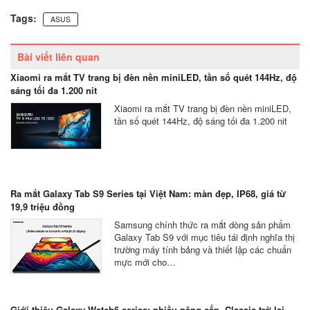
Tags:
ASUS
Bài viết liên quan
Xiaomi ra mắt TV trang bị đèn nền miniLED, tần số quét 144Hz, độ
sáng tối đa 1.200 nit
Xiaomi ra mắt TV trang bị đèn nền miniLED,
tần số quét 144Hz, độ sáng tối đa 1.200 nit
Ra mắt Galaxy Tab S9 Series tại Việt Nam: màn đẹp, IP68, giá từ
19,9 triệu đồng
Samsung chính thức ra mắt dòng sản phẩm
Galaxy Tab S9 với mục tiêu tái định nghĩa thị
trường máy tính bảng và thiết lập các chuẩn
mực mới cho…
Giới thiệu Galaxy Watch6 series: nhiều nâng cấp, Classic trở lại,