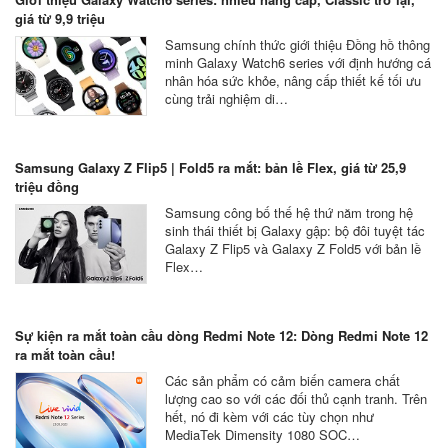
giá từ 9,9 triệu
Samsung chính thức giới thiệu Đồng hồ thông
minh Galaxy Watch6 series với định hướng cá
nhân hóa sức khỏe, nâng cấp thiết kế tối ưu
cùng trải nghiệm di…
Samsung Galaxy Z Flip5 | Fold5 ra mắt: bản lề Flex, giá từ 25,9
triệu đồng
Samsung công bố thế hệ thứ năm trong hệ
sinh thái thiết bị Galaxy gập: bộ đôi tuyệt tác
Galaxy Z Flip5 và Galaxy Z Fold5 với bản lề
Flex…
Sự kiện ra mắt toàn cầu dòng Redmi Note 12: Dòng Redmi Note 12
ra mắt toàn cầu!
Các sản phẩm có cảm biến camera chất
lượng cao so với các đối thủ cạnh tranh. Trên
hết, nó đi kèm với các tùy chọn như
MediaTek Dimensity 1080 SOC…