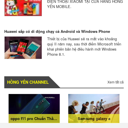
ĐIỆN THOẠI XIAOMI TẠI CỬA HÀNG HỒNG
YẾN MOBILE.
Huawei sắp có di động chạy cả Android và Windows Phone
Thiết bị của Huawei sẽ ra mắt vào khoảng
quý II năm nay, sau thời điểm Microsoft triển
khai phiên bản hệ điều hành mới Windows
Phone 8.1.
HỒNG YẾN CHANNEL
Xem tất cả
oppo f11 pro Chuẩn Thần Thái Sáng Chân Dung
Samsung galaxy a