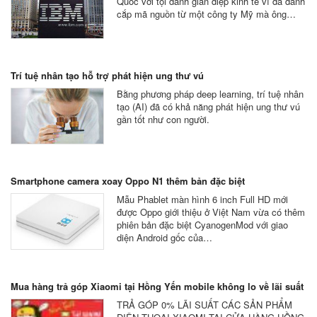
Quốc với tội danh gián điệp kinh tế vì đã đánh
cắp mã nguồn từ một công ty Mỹ mà ông…
Trí tuệ nhân tạo hỗ trợ phát hiện ung thư vú
Bằng phương pháp deep learning, trí tuệ nhân
tạo (AI) đã có khả năng phát hiện ung thư vú
gần tốt như con người.
Smartphone camera xoay Oppo N1 thêm bản đặc biệt
Mẫu Phablet màn hình 6 inch Full HD mới
được Oppo giới thiệu ở Việt Nam vừa có thêm
phiên bản đặc biệt CyanogenMod với giao
diện Android gốc của…
Mua hàng trả góp Xiaomi tại Hồng Yến mobile không lo về lãi suất
TRẢ GÓP 0% LÃI SUẤT CÁC SẢN PHẨM