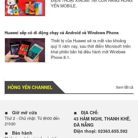
ĐIỆN THOẠI XIAOMI TẠI CỬA HÀNG HỒNG
YẾN MOBILE.
Huawei sắp có di động chạy cả Android và Windows Phone
Thiết bị của Huawei sẽ ra mắt vào khoảng
quý II năm nay, sau thời điểm Microsoft triển
khai phiên bản hệ điều hành mới Windows
Phone 8.1.
HỒNG YẾN CHANNEL
Xem tất cả
Giờ mở cửa
ĐỊA CHỈ:
Thứ 2 - Chủ nhật: Từ 8h00 đến
43 HÀM NGHI, THANH KHÊ,
21h30
ĐÀ NẴNG
Điện thoại: 02363.655.592
Bảo hành