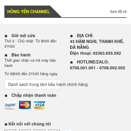
HỒNG YẾN CHANNEL
Xem tất cả
Giờ mở cửa
ĐỊA CHỈ:
Thứ 2 - Chủ nhật: Từ 8h00 đến
43 HÀM NGHI, THANH KHÊ,
Pin dung lượng đến 2500mAh làm việc
21h30
ĐÀ NẴNG
Điện thoại: 02363.655.592
liên tục được khoảng 90 phút, khi sắp
Bảo hành
Thời gian nhận và trả máy bảo
hết pin, máy tự quay về đế sạc
HOTLINE/ZALO:
hành
0708.001.001 - 0708.002.002
Từ 08h00 đến 21h30 hằng ngày
Danh sách trung tâm bảo hành chính hãng
Chấp nhận thanh toán
Kết nối với chúng tôi