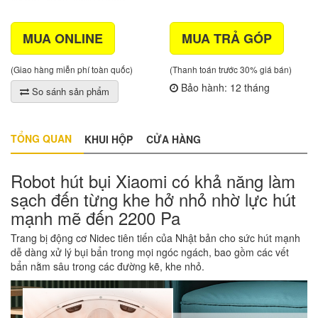
MUA ONLINE
MUA TRẢ GÓP
(Giao hàng miễn phí toàn quốc)
(Thanh toán trước 30% giá bán)
Bảo hành: 12 tháng
So sánh sản phẩm
TỔNG QUAN
KHUI HỘP
CỬA HÀNG
Robot hút bụi Xiaomi có khả năng làm
sạch đến từng khe hở nhỏ nhờ lực hút
mạnh mẽ đến 2200 Pa
Trang bị động cơ Nidec tiên tiến của Nhật bản cho sức hút mạnh
dễ dàng xử lý bụi bẩn trong mọi ngóc ngách, bao gồm các vết
bẩn nằm sâu trong các đường kẽ, khe nhỏ.