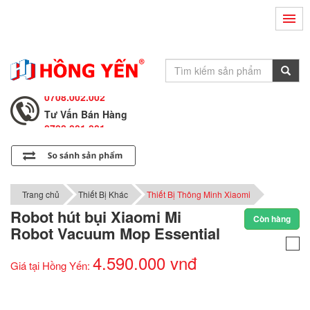
Hỗ Trợ Kỹ Thuật
0708.002.002
Tư Vấn Bán Hàng
0708.001.001
Hỗ Trợ Kỹ Thuật
0708.002.002
Tư Vấn Bán Hàng
0708.001.001
Trang chủ
Thiết Bị Khác
Thiết Bị Thông Minh Xiaomi
Robot hút bụi Xiaomi Mi
Còn hàng
Robot Vacuum Mop Essential
4.590.000 vnđ
Giá tại Hồng Yến: