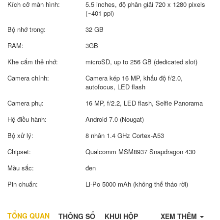
Kích cỡ màn hình:
5.5 inches, độ phân giải 720 x 1280 pixels
(~401 ppi)
Bộ nhớ trong:
32 GB
RAM:
3GB
Khe cắm thẻ nhớ:
microSD, up to 256 GB (dedicated slot)
Camera chính:
Camera kép 16 MP, khẩu độ f/2.0,
autofocus, LED flash
Camera phụ:
16 MP, f/2.2, LED flash, Selfie Panorama
Hệ điều hành:
Android 7.0 (Nougat)
Bộ xử lý:
8 nhân 1.4 GHz Cortex-A53
Chipset:
Qualcomm MSM8937 Snapdragon 430
Màu sắc:
đen
Pin chuẩn:
Li-Po 5000 mAh (không thể tháo rời)
TỔNG QUAN
THÔNG SỐ
KHUI HỘP
XEM THÊM