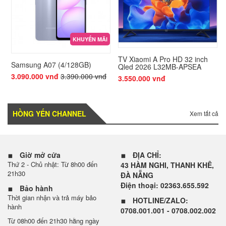
KHUYẾN MÃI
TV Xiaomi A Pro HD 32 inch
Samsung A07 (4/128GB)
Qled 2026 L32MB-APSEA
3.090.000 vnđ
3.390.000 vnđ
3.550.000 vnđ
Bên trong máy : Máy mới 100%, không trầy xước.
HỒNG YẾN CHANNEL
Xem tất cả
Giờ mở cửa
ĐỊA CHỈ:
Thứ 2 - Chủ nhật: Từ 8h00 đến
43 HÀM NGHI, THANH KHÊ,
21h30
ĐÀ NẴNG
Điện thoại: 02363.655.592
Bảo hành
Thời gian nhận và trả máy bảo
HOTLINE/ZALO:
hành
0708.001.001 - 0708.002.002
Từ 08h00 đến 21h30 hằng ngày