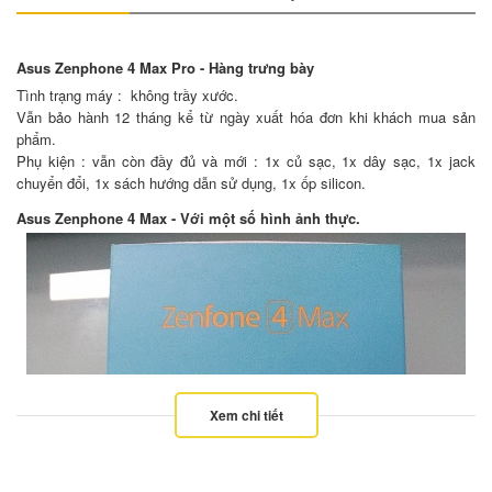
Asus Zenphone 4 Max Pro - Hàng trưng bày
Tình trạng máy : không trầy xước.
Vẫn bảo hành 12 tháng kể từ ngày xuất hóa đơn khi khách mua sản
phẩm.
Phụ kiện : vẫn còn đầy đủ và mới : 1x củ sạc, 1x dây sạc, 1x jack
chuyển đổi, 1x sách hướng dẫn sử dụng, 1x ốp silicon.
Asus Zenphone 4 Max - Với một số hình ảnh thực.
Xem chi tiết