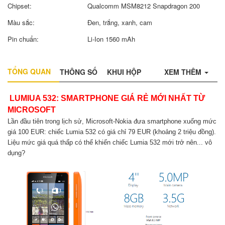
Chipset:
Qualcomm MSM8212 Snapdragon 200
Màu sắc:
Đen, trắng, xanh, cam
Pin chuẩn:
Li-Ion 1560 mAh
TỔNG QUAN
THÔNG SỐ
KHUI HỘP
XEM THÊM
LUMIUA 532: SMARTPHONE GIÁ RẺ MỚI NHẤT TỪ
MICROSOFT
Lần đầu tiên trong lịch sử, Microsoft-Nokia đưa smartphone xuống mức
giá 100 EUR: chiếc Lumia 532 có giá chỉ 79 EUR (khoảng 2 triệu đồng).
Liệu mức giá quá thấp có thể khiến chiếc Lumia 532 mới trở nên... vô
dụng?