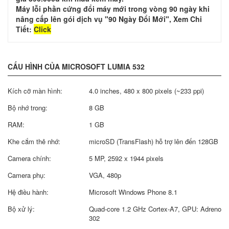
Máy lỗi phần cứng đổi máy mới trong vòng 90 ngày khi
nâng cấp lên gói dịch vụ "90 Ngày Đổi Mới", Xem Chi
Tiết:
Click
CẤU HÌNH CỦA MICROSOFT LUMIA 532
Kích cỡ màn hình:
4.0 inches, 480 x 800 pixels (~233 ppi)
Bộ nhớ trong:
8 GB
RAM:
1 GB
Khe cắm thẻ nhớ:
microSD (TransFlash) hỗ trợ lên đến 128GB
Camera chính:
5 MP, 2592 х 1944 pixels
Camera phụ:
VGA, 480p
Hệ điều hành:
Microsoft Windows Phone 8.1
Bộ xử lý:
Quad-core 1.2 GHz Cortex-A7, GPU: Adreno
302