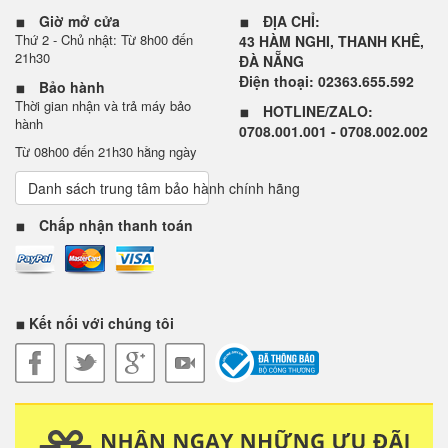
Giờ mở cửa
ĐỊA CHỈ:
Thứ 2 - Chủ nhật: Từ 8h00 đến
43 HÀM NGHI, THANH KHÊ,
21h30
ĐÀ NẴNG
Điện thoại: 02363.655.592
Bảo hành
Thời gian nhận và trả máy bảo
HOTLINE/ZALO:
hành
0708.001.001 - 0708.002.002
Từ 08h00 đến 21h30 hằng ngày
Danh sách trung tâm bảo hành chính hãng
Những chiếc Lumia giá rẻ ra mắt trước đây thường đem lại trải nghiệm
Chấp nhận thanh toán
màn hình không tốt. Ví dụ, Lumia 530 có góc nhìn rất hẹp và rất dễ
khiến màu sắc trở nên nhợt nhạt khi nhìn nghiêng.
Thật may mắn, Microsoft đã khắc phục được vấn đề này từ Lumia 535
và tiếp tục phát huy trên cả Lumia. Màn hình 4 inch của máy được giữ
Kết nối với chúng tôi
ở độ phân giải WVGA (800 x 480 pixel) và do đó không thực sự sắc nét
khi so với tiêu chuẩn 720p vốn đã trở nên phổ biến ngay trên cả phân
khúc giá rẻ. Tuy vậy, các yếu tố như góc nhìn hay khả năng tái tạo
màu sắc đều không có gì đáng chê trách.
Camera