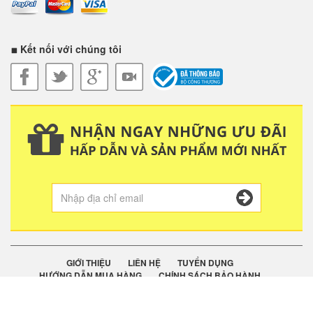
Màn hình ngoài 3.4 inch giúp mở rộng không gian hiển thị tối đa
So với bản tiền nhiệm, Galaxy Z Flip5 đã có sự nâng cấp cải tiến
đáng giá với màn hình ngoài lên tới 3.4 inch, giúp mở rộng không
Kết nối với chúng tôi
gian hiển thị một cách tối đa. Nhờ vậy, bạn có thể làm được nhiều
việc rất nhanh chóng, thuận tiện mà không phải mở máy ra.
Với màn hình Flex Window, bạn có thể tạo ra những hình nền yêu
GIỚI THIỆU
LIÊN HỆ
TUYỂN DỤNG
HƯỚNG DẪN MUA HÀNG
CHÍNH SÁCH BẢO HÀNH
thích
QUY ĐỊNH ĐỔI TRẢ
VẬN CHUYỂN
CHÍNH SÁCH BẢO MẬT
Với màn hình Flex Window mới, người dùng có thể tạo ra những
hình nền yêu thích theo cá tính riêng như hình ảnh, GIF, video.