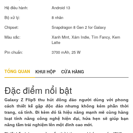
Hệ điều hành:
Android 13
Bộ xử lý:
8 nhân
Chipset:
Snapdragon 8 Gen 2 for Galaxy
Màu sắc:
Xanh Mint, Xám Indie, Tím Fancy, Kem
Latte
Pin chuẩn:
3700 mAh, 25 W
TỔNG QUAN
KHUI HỘP
CỬA HÀNG
Đặc điểm nổi bật
Galaxy Z Flip5 thu hút đông đảo người dùng với phong
cách thiết kế gập độc đáo nhưng không kém phần thời
trang, cá tính. Đi kèm đó là hiệu năng mạnh mẽ cùng hàng
loạt tính năng công nghệ hiện đại, hứa hẹn sẽ giúp bạn
nâng tầm trải nghiệm lên một đỉnh cao mới.