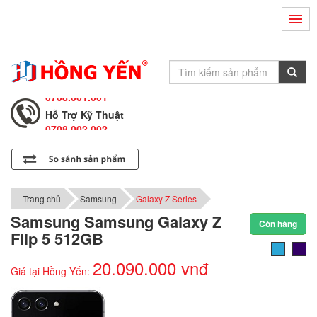
Hỗ Trợ Kỹ Thuật
0708.002.002
Tư Vấn Bán Hàng
0708.001.001
Hỗ Trợ Kỹ Thuật
0708.002.002
Tư Vấn Bán Hàng
0708.001.001
Trang chủ
Samsung
Galaxy Z Series
Samsung Samsung Galaxy Z
Còn hàng
Flip 5 512GB
20.090.000 vnđ
Giá tại Hồng Yến: