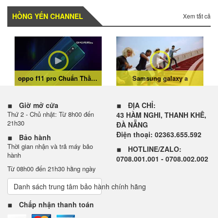
Để bạn thỏa thích trải nghiệm những điều mới mẻ, Galaxy Z Flip
5 còn được trang bị khả năng kháng nước IPX8, cho phép máy
HỒNG YẾN CHANNEL
Xem tất cả
vẫn hoạt động tốt ở độ sâu 1.5m nước ngọt trong tối đa 30 phút.
Do đó, bạn có thể an tâm sử dụng trong nhiều hoạt động. Có thể
nói, đây là chuẩn kháng nước hàng đầu thế giới trên smartphone
gập mà chỉ được tìm thấy ở Galaxy Z Flip5 của Samsung.
Màn hình phụ siêu lớn, bản lề không kẽ hở
oppo f11 pro Chuẩn Thần Thái Sáng Chân Dung
Samsung galaxy a
Giờ mở cửa
ĐỊA CHỈ:
Thứ 2 - Chủ nhật: Từ 8h00 đến
43 HÀM NGHI, THANH KHÊ,
21h30
ĐÀ NẴNG
Điện thoại: 02363.655.592
Bảo hành
Thời gian nhận và trả máy bảo
HOTLINE/ZALO:
hành
0708.001.001 - 0708.002.002
Từ 08h00 đến 21h30 hằng ngày
Danh sách trung tâm bảo hành chính hãng
Chấp nhận thanh toán