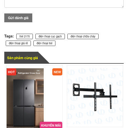
Gửi đánh giá
Tags:
Itel 2170
điện thoại cục gạch
điện thoại chữa cháy
điện thoại giá rẻ
điện thoại itel
Sản phẩm cùng giá
HOT
NEW
KHUYẾN MÃI