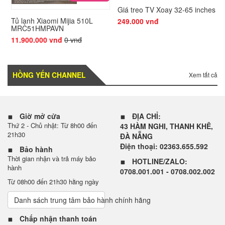
Giá treo TV Xoay 32-65 inches
Tủ lạnh Xiaomi Mijia 510L
249.000 vnđ
MRC51HMPAVN
11.900.000 vnđ
0 vnđ
HỒNG YẾN CHANNEL
Xem tất cả
Giờ mở cửa
ĐỊA CHỈ:
Thứ 2 - Chủ nhật: Từ 8h00 đến
43 HÀM NGHI, THANH KHÊ,
21h30
ĐÀ NẴNG
Điện thoại: 02363.655.592
Bảo hành
Thời gian nhận và trả máy bảo
HOTLINE/ZALO:
hành
0708.001.001 - 0708.002.002
Từ 08h00 đến 21h30 hằng ngày
Danh sách trung tâm bảo hành chính hãng
Chấp nhận thanh toán