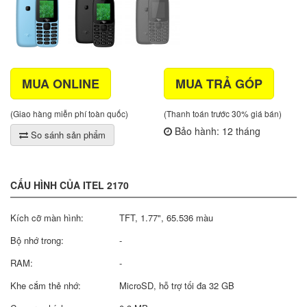
MUA ONLINE
MUA TRẢ GÓP
(Giao hàng miễn phí toàn quốc)
(Thanh toán trước 30% giá bán)
Bảo hành: 12 tháng
So sánh sản phẩm
CẤU HÌNH CỦA ITEL 2170
Kích cỡ màn hình:
TFT, 1.77", 65.536 màu
Bộ nhớ trong:
-
RAM:
-
Khe cắm thẻ nhớ:
MicroSD, hỗ trợ tối đa 32 GB