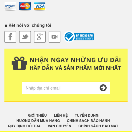
Kết nối với chúng tôi
GIỚI THIỆU
LIÊN HỆ
TUYỂN DỤNG
HƯỚNG DẪN MUA HÀNG
CHÍNH SÁCH BẢO HÀNH
QUY ĐỊNH ĐỔI TRẢ
VẬN CHUYỂN
CHÍNH SÁCH BẢO MẬT