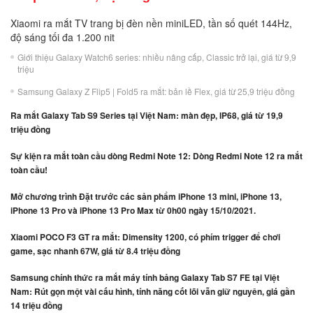
Xiaomi ra mắt TV trang bị đèn nền miniLED, tần số quét 144Hz,
độ sáng tối đa 1.200 nit
Giới thiệu Galaxy Watch6 series: nhiều nâng cấp, Classic trở lại, giá từ 9,9
triệu
Samsung Galaxy Z Flip5 | Fold5 ra mắt: bản lề Flex, giá từ 25,9 triệu đồng
Ra mắt Galaxy Tab S9 Series tại Việt Nam: màn đẹp, IP68, giá từ 19,9
triệu đồng
Sự kiện ra mắt toàn cầu dòng Redmi Note 12: Dòng Redmi Note 12 ra mắt
toàn cầu!
Mở chương trình Đặt trước các sản phẩm iPhone 13 mini, iPhone 13,
iPhone 13 Pro và iPhone 13 Pro Max từ 0h00 ngày 15/10/2021.
Xiaomi POCO F3 GT ra mắt: Dimensity 1200, có phím trigger để chơi
game, sạc nhanh 67W, giá từ 8.4 triệu đồng
Samsung chính thức ra mắt máy tính bảng Galaxy Tab S7 FE tại Việt
Nam: Rút gọn một vài cấu hình, tính năng cốt lõi vẫn giữ nguyên, giá gần
14 triệu đồng