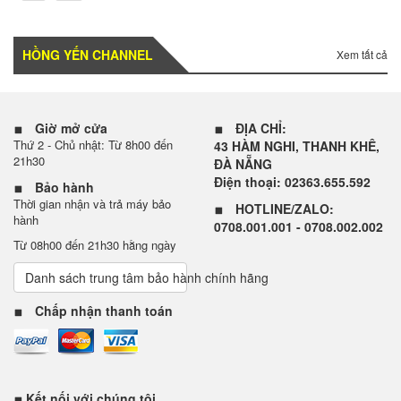
HỒNG YẾN CHANNEL
Xem tất cả
Giờ mở cửa
ĐỊA CHỈ:
Thứ 2 - Chủ nhật: Từ 8h00 đến
43 HÀM NGHI, THANH KHÊ,
21h30
ĐÀ NẴNG
Điện thoại: 02363.655.592
Bảo hành
Thời gian nhận và trả máy bảo
HOTLINE/ZALO:
hành
0708.001.001 - 0708.002.002
Từ 08h00 đến 21h30 hằng ngày
Danh sách trung tâm bảo hành chính hãng
Chấp nhận thanh toán
Kết nối với chúng tôi