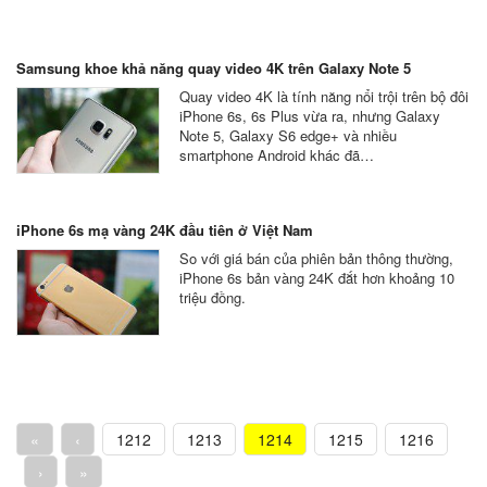
Samsung khoe khả năng quay video 4K trên Galaxy Note 5
Quay video 4K là tính năng nổi trội trên bộ đôi
iPhone 6s, 6s Plus vừa ra, nhưng Galaxy
Note 5, Galaxy S6 edge+ và nhiều
smartphone Android khác đã…
iPhone 6s mạ vàng 24K đầu tiên ở Việt Nam
So với giá bán của phiên bản thông thường,
iPhone 6s bản vàng 24K đắt hơn khoảng 10
triệu đồng.
«
‹
1212
1213
1214
1215
1216
›
»