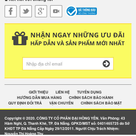
GIỚI THIỆU
LIÊN HỆ
TUYỂN DỤNG
HƯỚNG DẪN MUA HÀNG
CHÍNH SÁCH BẢO HÀNH
QUY ĐỊNH ĐỔI TRẢ
VẬN CHUYỂN
CHÍNH SÁCH BẢO MẬT
Copyright © 2020. CÔNG TY CỔ PHẦN ĐẠI HỒNG YẾN. Văn Phòng: 43
Hàm Nghi, Q. Thanh Khê, TP. Đà Nẵng. GPKD/MST số: 0401465725 do Sở
KHĐT TP Đà Nẵng Cấp Ngày 29/12/2011. Người Chịu Trách Nhiệm:
Nguyễn Thị Hoàng Thy