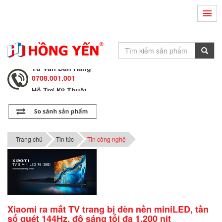
Hỗ Trợ Kỹ Thuật
0708.002.002
Tư Vấn Bán Hàng
0708.001.001
Hỗ Trợ Kỹ Thuật
0708.002.002
Tư Vấn Bán Hàng
0708.001.001
Trang chủ
Tin tức
Tin công nghệ
Xiaomi ra mắt TV trang bị đèn nền miniLED, tần
số quét 144Hz, độ sáng tối đa 1.200 nit