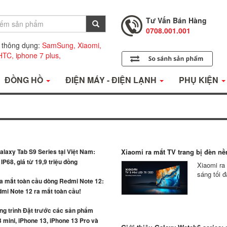
Tư Vấn Bán Hàng
0708.001.001
Hỗ Trợ Kỹ Thuật
0708.002.002
 thông dụng:
SamSung,
Xiaomi,
Tư Vấn Bán Hàng
HTC,
iphone 7 plus,
0708.001.001
ĐỒNG HỒ
ĐIỆN MÁY - ĐIỆN LẠNH
PHỤ KIỆN
laxy Tab S9 Series tại Việt Nam:
Xiaomi ra mắt TV trang bị đèn nền
IP68, giá từ 19,9 triệu đồng
Xiaomi ra
sáng tối đ
ra mắt toàn cầu dòng Redmi Note 12:
mi Note 12 ra mắt toàn cầu!
g trình Đặt trước các sản phẩm
 mini, iPhone 13, iPhone 13 Pro và