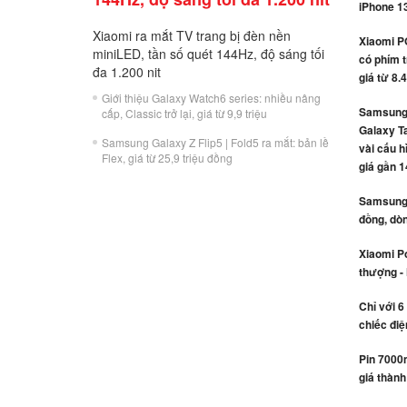
iPhone 1
Xiaomi ra mắt TV trang bị đèn nền
Xiaomi P
miniLED, tần số quét 144Hz, độ sáng tối
có phím t
đa 1.200 nit
giá từ 8.
Giới thiệu Galaxy Watch6 series: nhiều nâng
Samsung 
cấp, Classic trở lại, giá từ 9,9 triệu
Galaxy Ta
Samsung Galaxy Z Flip5 | Fold5 ra mắt: bản lề
vài cấu h
Flex, giá từ 25,9 triệu đồng
giá gần 1
Samsung r
đồng, dòn
Xiaomi Po
thượng -
Chỉ với 6
chiếc điệ
Pin 7000
giá thành