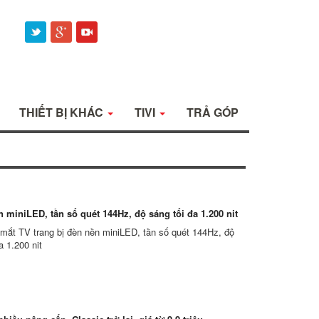
THIẾT BỊ KHÁC
TIVI
TRẢ GÓP
 miniLED, tần số quét 144Hz, độ sáng tối đa 1.200 nit
 mắt TV trang bị đèn nền miniLED, tần số quét 144Hz, độ
a 1.200 nit