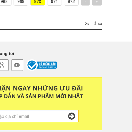
968
969
970
971
972
›
»
Xem tất cả
úng tôi