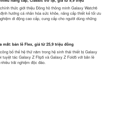
hiều nâng cấp, Classic trở lại, giá từ 9,9 triệu
hính thức giới thiệu Đồng hồ thông minh Galaxy Watch6
i định hướng cá nhân hóa sức khỏe, nâng cấp thiết kế tối ưu
 nghiệm di động cao cấp, cung cấp cho người dùng những
 mắt: bản lề Flex, giá từ 25,9 triệu đồng
ông bố thế hệ thứ năm trong hệ sinh thái thiết bị Galaxy
i tuyệt tác Galaxy Z Flip5 và Galaxy Z Fold5 với bản lề
 nhiều trải nghiệm độc đáo.