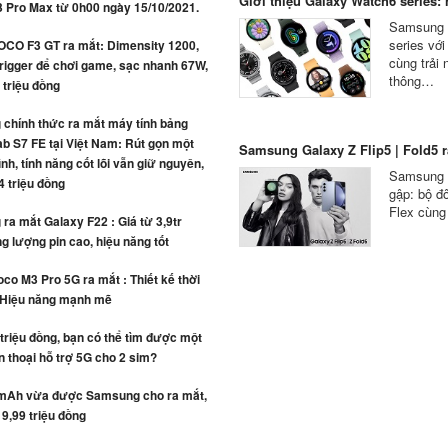
Giới thiệu Galaxy Watch6 series: n
3 Pro Max từ 0h00 ngày 15/10/2021.
Samsung c
series vớ
OCO F3 GT ra mắt: Dimensity 1200,
cùng trải
rigger để chơi game, sạc nhanh 67W,
thông…
4 triệu đồng
chính thức ra mắt máy tính bảng
b S7 FE tại Việt Nam: Rút gọn một
Samsung Galaxy Z Flip5 | Fold5 ra
ình, tính năng cốt lõi vẫn giữ nguyên,
Samsung c
4 triệu đồng
gập: bộ đô
Flex cùng
a mắt Galaxy F22 : Giá từ 3,9tr
g lượng pin cao, hiệu năng tốt
co M3 Pro 5G ra mắt : Thiết kế thời
 Hiệu năng mạnh mẽ
 triệu đồng, bạn có thể tìm được một
n thoại hỗ trợ 5G cho 2 sim?
mAh vừa được Samsung cho ra mắt,
 9,99 triệu đồng