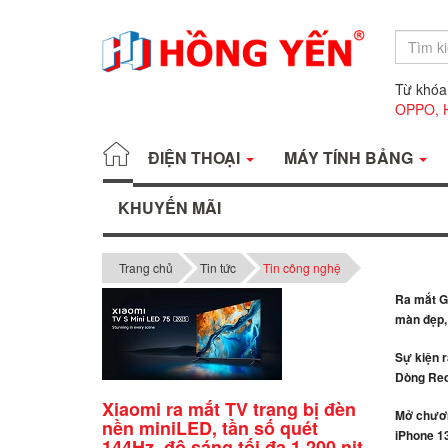
Từ khóa
OPPO,
ĐIỆN THOẠI
MÁY TÍNH BẢNG
KHUYẾN MÃI
Trang chủ
Tin tức
Tin công nghệ
Ra mắt Ga
màn đẹp, 
Sự kiện 
Dòng Red
Xiaomi ra mắt TV trang bị đèn
Mở chươn
nền miniLED, tần số quét
iPhone 13
144Hz, độ sáng tối đa 1.200 nit