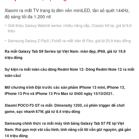
Xiaomi ra mắt TV trang bị đèn nền miniLED, tần số quét 144Hz,
độ sáng tối đa 1.200 nit
Giới thiệu Galaxy Watch6 series: nhiều nâng cấp, Classic trở lại, giá từ 9,9
triệu
Samsung Galaxy Z Flip5 | Fold5 ra mắt: bản lề Flex, giá từ 25,9 triệu đồng
Ra mắt Galaxy Tab S9 Series tại Việt Nam: màn đẹp, IP68, giá từ 19,9
triệu đồng
Sự kiện ra mắt toàn cầu dòng Redmi Note 12: Dòng Redmi Note 12 ra mắt
toàn cầu!
Mở chương trình Đặt trước các sản phẩm iPhone 13 mini, iPhone 13,
iPhone 13 Pro và iPhone 13 Pro Max từ 0h00 ngày 15/10/2021.
Xiaomi POCO F3 GT ra mắt: Dimensity 1200, có phím trigger để chơi
game, sạc nhanh 67W, giá từ 8.4 triệu đồng
Samsung chính thức ra mắt máy tính bảng Galaxy Tab S7 FE tại Việt
Nam: Rút gọn một vài cấu hình, tính năng cốt lõi vẫn giữ nguyên, giá gần
14 triệu đồng