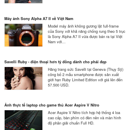
Máy ảnh Sony Alpha A7 II về Việt Nam
Model máy ảnh không gương lật full-frame
của Sony với khả năng chống rung theo 5 trục
là Sony Alpha A7 II vừa được bán ra tại Việt
Nam với…
Savelli Ruby - điện thoại hơn tỷ đồng dành cho phái đẹp
Hãng trang sức Savelli tại Geneva (Thụy Sỹ)
công bố 2 mẫu smartphone được sản xuất
giới hạn Ruby Limited Edition với giá lên đến
57.500 USD.
Ảnh thực tế laptop cho game thủ Acer Aspire V Nitro
Acer Aspire V Nitro tích hợp hệ thống 4 loa
cao cấp, bàn phím có đèn nền và màn hình
độ phân giải chuẩn Full HD.