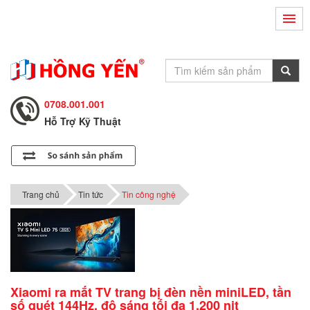
Hỗ Trợ Kỹ Thuật
0708.002.002
Tư Vấn Bán Hàng
0708.001.001
Hỗ Trợ Kỹ Thuật
0708.002.002
Tư Vấn Bán Hàng
0708.001.001
Trang chủ
Tin tức
Tin công nghệ
Xiaomi ra mắt TV trang bị đèn nền miniLED, tần
số quét 144Hz, độ sáng tối đa 1.200 nit