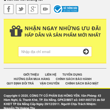
GIỚI THIỆU
LIÊN HỆ
TUYỂN DỤNG
HƯỚNG DẪN MUA HÀNG
CHÍNH SÁCH BẢO HÀNH
QUY ĐỊNH ĐỔI TRẢ
VẬN CHUYỂN
CHÍNH SÁCH BẢO MẬT
Copyright © 2020. CÔNG TY CỔ PHẦN ĐẠI HỒNG YẾN. Văn Phòng: 43
Hàm Nghi, Q. Thanh Khê, TP. Đà Nẵng. GPKD/MST số: 0401465725 do Sở
KHĐT TP Đà Nẵng Cấp Ngày 29/12/2011. Người Chịu Trách Nhiệm:
Nguyễn Thị Hoàng Thy