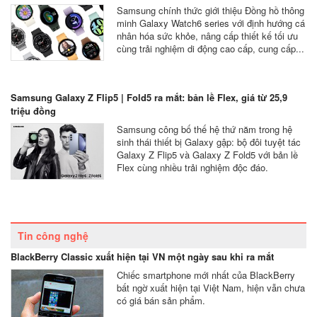
Samsung chính thức giới thiệu Đồng hồ thông
minh Galaxy Watch6 series với định hướng cá
nhân hóa sức khỏe, nâng cấp thiết kế tối ưu
cùng trải nghiệm di động cao cấp, cung cấp...
Samsung Galaxy Z Flip5 | Fold5 ra mắt: bản lề Flex, giá từ 25,9
triệu đồng
Samsung công bố thế hệ thứ năm trong hệ
sinh thái thiết bị Galaxy gập: bộ đôi tuyệt tác
Galaxy Z Flip5 và Galaxy Z Fold5 với bản lề
Flex cùng nhiều trải nghiệm độc đáo.
Tin công nghệ
BlackBerry Classic xuất hiện tại VN một ngày sau khi ra mắt
Chiếc smartphone mới nhất của BlackBerry
bất ngờ xuất hiện tại Việt Nam, hiện vẫn chưa
có giá bán sản phẩm.