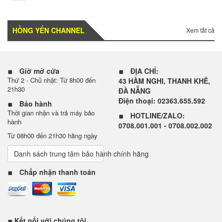
HỒNG YẾN CHANNEL
Xem tất cả
Giờ mở cửa
ĐỊA CHỈ:
Thứ 2 - Chủ nhật: Từ 8h00 đến
43 HÀM NGHI, THANH KHÊ,
21h30
ĐÀ NẴNG
Điện thoại: 02363.655.592
Bảo hành
Thời gian nhận và trả máy bảo
HOTLINE/ZALO:
hành
0708.001.001 - 0708.002.002
Từ 08h00 đến 21h30 hằng ngày
Danh sách trung tâm bảo hành chính hãng
Chấp nhận thanh toán
Kết nối với chúng tôi