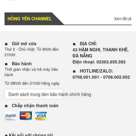
HỒNG YẾN CHANNEL
Xem tất cả
Giờ mở cửa
ĐỊA CHỈ:
Thứ 2 - Chủ nhật: Từ 8h00 đến
43 HÀM NGHI, THANH KHÊ,
21h30
ĐÀ NẴNG
Điện thoại: 02363.655.592
Bảo hành
Thời gian nhận và trả máy bảo
HOTLINE/ZALO:
hành
0708.001.001 - 0708.002.002
Từ 08h00 đến 21h30 hằng ngày
Danh sách trung tâm bảo hành chính hãng
Chấp nhận thanh toán
Kết nối với chúng tôi