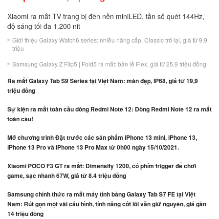
Xiaomi ra mắt TV trang bị đèn nền miniLED, tần số quét 144Hz,
độ sáng tối đa 1.200 nit
Giới thiệu Galaxy Watch6 series: nhiều nâng cấp, Classic trở lại, giá từ 9,9
triệu
Samsung Galaxy Z Flip5 | Fold5 ra mắt: bản lề Flex, giá từ 25,9 triệu đồng
Ra mắt Galaxy Tab S9 Series tại Việt Nam: màn đẹp, IP68, giá từ 19,9
triệu đồng
Sự kiện ra mắt toàn cầu dòng Redmi Note 12: Dòng Redmi Note 12 ra mắt
toàn cầu!
Mở chương trình Đặt trước các sản phẩm iPhone 13 mini, iPhone 13,
iPhone 13 Pro và iPhone 13 Pro Max từ 0h00 ngày 15/10/2021.
Xiaomi POCO F3 GT ra mắt: Dimensity 1200, có phím trigger để chơi
game, sạc nhanh 67W, giá từ 8.4 triệu đồng
Samsung chính thức ra mắt máy tính bảng Galaxy Tab S7 FE tại Việt
Nam: Rút gọn một vài cấu hình, tính năng cốt lõi vẫn giữ nguyên, giá gần
14 triệu đồng