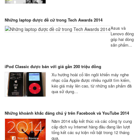
Những laptop được đề cử trong Tech Awards 2014
Asus và
Lenovo đóng
góp hai dòng
sản phẩm...
iPod Classic được bán với giá gần 200 triệu đồng
Xu hướng hoài cổ lên ngôi khiến máy nghe
nhạc của Apple được nhiều người tìm kiếm,
kéo giá máy lên cao, từ những sản phẩm đã
qua sử dụng…
Những khoảnh khắc đáng chú ý trên Facebook và YouTube 2014
Năm 2014 sắp kết thúc và các công ty cung
cấp dịch vụ Internet hàng đầu đang lần lượt
tổng kết các sự kiện nổi bật trong 12 tháng
qua.