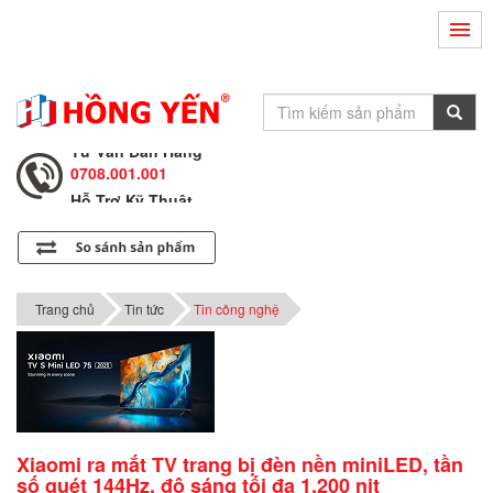
Hỗ Trợ Kỹ Thuật
0708.002.002
Tư Vấn Bán Hàng
0708.001.001
Hỗ Trợ Kỹ Thuật
0708.002.002
Tư Vấn Bán Hàng
0708.001.001
Trang chủ
Tin tức
Tin công nghệ
Xiaomi ra mắt TV trang bị đèn nền miniLED, tần
số quét 144Hz, độ sáng tối đa 1.200 nit