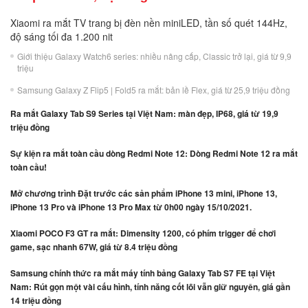
Xiaomi ra mắt TV trang bị đèn nền miniLED, tần số quét 144Hz,
độ sáng tối đa 1.200 nit
Giới thiệu Galaxy Watch6 series: nhiều nâng cấp, Classic trở lại, giá từ 9,9
triệu
Samsung Galaxy Z Flip5 | Fold5 ra mắt: bản lề Flex, giá từ 25,9 triệu đồng
Ra mắt Galaxy Tab S9 Series tại Việt Nam: màn đẹp, IP68, giá từ 19,9
triệu đồng
Sự kiện ra mắt toàn cầu dòng Redmi Note 12: Dòng Redmi Note 12 ra mắt
toàn cầu!
Mở chương trình Đặt trước các sản phẩm iPhone 13 mini, iPhone 13,
iPhone 13 Pro và iPhone 13 Pro Max từ 0h00 ngày 15/10/2021.
Xiaomi POCO F3 GT ra mắt: Dimensity 1200, có phím trigger để chơi
game, sạc nhanh 67W, giá từ 8.4 triệu đồng
Samsung chính thức ra mắt máy tính bảng Galaxy Tab S7 FE tại Việt
Nam: Rút gọn một vài cấu hình, tính năng cốt lõi vẫn giữ nguyên, giá gần
14 triệu đồng