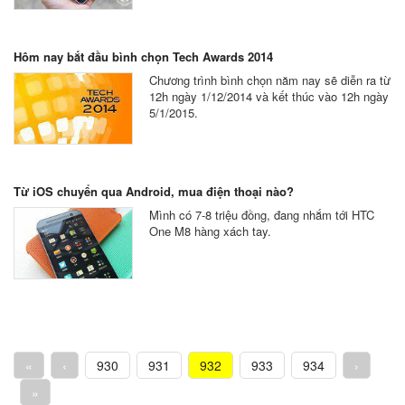
Hôm nay bắt đầu bình chọn Tech Awards 2014
Chương trình bình chọn năm nay sẽ diễn ra từ
12h ngày 1/12/2014 và kết thúc vào 12h ngày
5/1/2015.
Từ iOS chuyển qua Android, mua điện thoại nào?
Mình có 7-8 triệu đồng, đang nhắm tới HTC
One M8 hàng xách tay.
«
‹
930
931
932
933
934
›
»