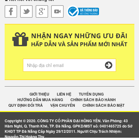
GIỚI THIỆU
LIÊN HỆ
TUYỂN DỤNG
HƯỚNG DẪN MUA HÀNG
CHÍNH SÁCH BẢO HÀNH
QUY ĐỊNH ĐỔI TRẢ
VẬN CHUYỂN
CHÍNH SÁCH BẢO MẬT
Copyright © 2020. CÔNG TY CỔ PHẦN ĐẠI HỒNG YẾN. Văn Phòng: 43
Hàm Nghi, Q. Thanh Khê, TP. Đà Nẵng. GPKD/MST số: 0401465725 do Sở
KHĐT TP Đà Nẵng Cấp Ngày 29/12/2011. Người Chịu Trách Nhiệm:
Nguyễn Thị Hoàng Thy