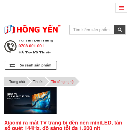
Hỗ Trợ Kỹ Thuật
0708.002.002
Tư Vấn Bán Hàng
0708.001.001
Hỗ Trợ Kỹ Thuật
0708.002.002
Tư Vấn Bán Hàng
0708.001.001
Trang chủ
Tin tức
Tin công nghệ
Xiaomi ra mắt TV trang bị đèn nền miniLED, tần
số quét 144Hz, độ sáng tối đa 1.200 nit