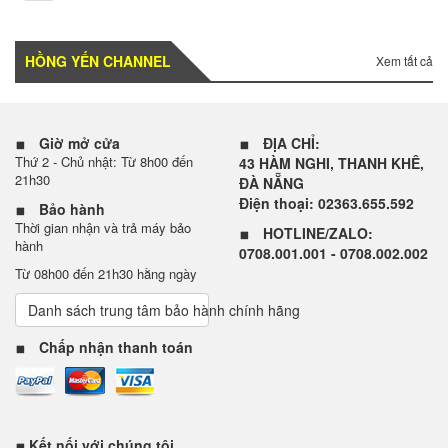
HỒNG YẾN CHANNEL
Xem tất cả
Giờ mở cửa
ĐỊA CHỈ:
Thứ 2 - Chủ nhật: Từ 8h00 đến
43 HÀM NGHI, THANH KHÊ,
21h30
ĐÀ NẴNG
Điện thoại: 02363.655.592
Bảo hành
Thời gian nhận và trả máy bảo
HOTLINE/ZALO:
hành
0708.001.001 - 0708.002.002
Từ 08h00 đến 21h30 hằng ngày
Danh sách trung tâm bảo hành chính hãng
Chấp nhận thanh toán
Kết nối với chúng tôi