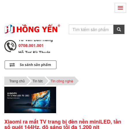
Hỗ Trợ Kỹ Thuật
0708.002.002
Tư Vấn Bán Hàng
0708.001.001
Hỗ Trợ Kỹ Thuật
0708.002.002
Tư Vấn Bán Hàng
0708.001.001
Trang chủ
Tin tức
Tin công nghệ
Xiaomi ra mắt TV trang bị đèn nền miniLED, tần
số quét 144Hz, độ sáng tối đa 1.200 nit