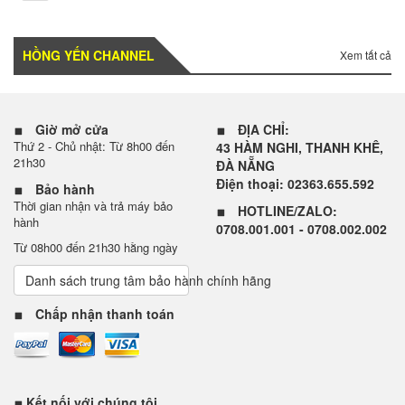
HỒNG YẾN CHANNEL
Xem tất cả
Giờ mở cửa
ĐỊA CHỈ:
Thứ 2 - Chủ nhật: Từ 8h00 đến
43 HÀM NGHI, THANH KHÊ,
21h30
ĐÀ NẴNG
Điện thoại: 02363.655.592
Bảo hành
Thời gian nhận và trả máy bảo
HOTLINE/ZALO:
hành
0708.001.001 - 0708.002.002
Từ 08h00 đến 21h30 hằng ngày
Danh sách trung tâm bảo hành chính hãng
Chấp nhận thanh toán
Kết nối với chúng tôi