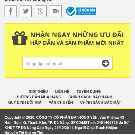
GIỚI THIỆU
LIÊN HỆ
TUYỂN DỤNG
HƯỚNG DẪN MUA HÀNG
CHÍNH SÁCH BẢO HÀNH
QUY ĐỊNH ĐỔI TRẢ
VẬN CHUYỂN
CHÍNH SÁCH BẢO MẬT
Copyright © 2020. CÔNG TY CỔ PHẦN ĐẠI HỒNG YẾN. Văn Phòng: 43
Hàm Nghi, Q. Thanh Khê, TP. Đà Nẵng. GPKD/MST số: 0401465725 do Sở
KHĐT TP Đà Nẵng Cấp Ngày 29/12/2011. Người Chịu Trách Nhiệm:
Nguyễn Thị Hoàng Thy