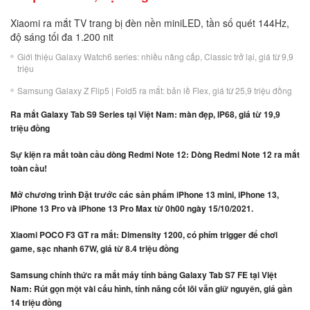
Xiaomi ra mắt TV trang bị đèn nền miniLED, tần số quét 144Hz,
độ sáng tối đa 1.200 nit
Giới thiệu Galaxy Watch6 series: nhiều nâng cấp, Classic trở lại, giá từ 9,9
triệu
Samsung Galaxy Z Flip5 | Fold5 ra mắt: bản lề Flex, giá từ 25,9 triệu đồng
Ra mắt Galaxy Tab S9 Series tại Việt Nam: màn đẹp, IP68, giá từ 19,9
triệu đồng
Sự kiện ra mắt toàn cầu dòng Redmi Note 12: Dòng Redmi Note 12 ra mắt
toàn cầu!
Mở chương trình Đặt trước các sản phẩm iPhone 13 mini, iPhone 13,
iPhone 13 Pro và iPhone 13 Pro Max từ 0h00 ngày 15/10/2021.
Xiaomi POCO F3 GT ra mắt: Dimensity 1200, có phím trigger để chơi
game, sạc nhanh 67W, giá từ 8.4 triệu đồng
Samsung chính thức ra mắt máy tính bảng Galaxy Tab S7 FE tại Việt
Nam: Rút gọn một vài cấu hình, tính năng cốt lõi vẫn giữ nguyên, giá gần
14 triệu đồng