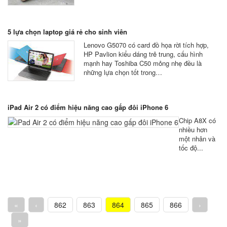
5 lựa chọn laptop giá rẻ cho sinh viên
Lenovo G5070 có card đồ họa rời tích hợp,
HP Pavlion kiểu dáng trẻ trung, cấu hình
mạnh hay Toshiba C50 mỏng nhẹ đều là
những lựa chọn tốt trong…
iPad Air 2 có điểm hiệu năng cao gấp đôi iPhone 6
Chip A8X có
nhiều hơn
một nhân và
tốc độ...
«
‹
862
863
864
865
866
›
»