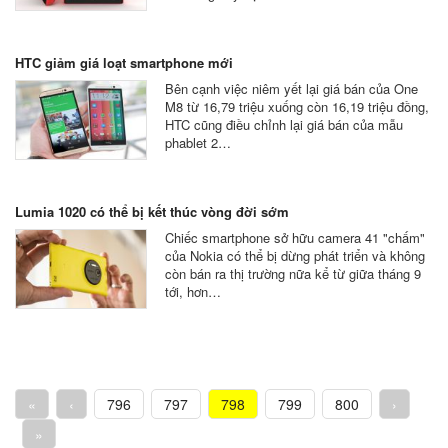
HTC giảm giá loạt smartphone mới
Bên cạnh việc niêm yết lại giá bán của One
M8 từ 16,79 triệu xuống còn 16,19 triệu đồng,
HTC cũng điều chỉnh lại giá bán của mẫu
phablet 2…
Lumia 1020 có thể bị kết thúc vòng đời sớm
Chiếc smartphone sở hữu camera 41 "chấm"
của Nokia có thể bị dừng phát triển và không
còn bán ra thị trường nữa kể từ giữa tháng 9
tới, hơn…
«
‹
796
797
798
799
800
›
»