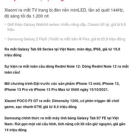
Xiaomi ra mắt TV trang bị đèn nền miniLED, tần số quét 144Hz,
độ sáng tối đa 1.200 nit
Giới thiệu Galaxy Watch6 series: nhiều nâng cấp, Classic trở lại, giá từ 9,9
triệu
Samsung Galaxy Z Flip5 | Fold5 ra mắt: bản lề Flex, giá từ 25,9 triệu đồng
Ra mắt Galaxy Tab S9 Series tại Việt Nam: màn đẹp, IP68, giá từ 19,9
triệu đồng
Sự kiện ra mắt toàn cầu dòng Redmi Note 12: Dòng Redmi Note 12 ra mắt
toàn cầu!
Mở chương trình Đặt trước các sản phẩm iPhone 13 mini, iPhone 13,
iPhone 13 Pro và iPhone 13 Pro Max từ 0h00 ngày 15/10/2021.
Xiaomi POCO F3 GT ra mắt: Dimensity 1200, có phím trigger để chơi
game, sạc nhanh 67W, giá từ 8.4 triệu đồng
Samsung chính thức ra mắt máy tính bảng Galaxy Tab S7 FE tại Việt
Nam: Rút gọn một vài cấu hình, tính năng cốt lõi vẫn giữ nguyên, giá gần
14 triệu đồng