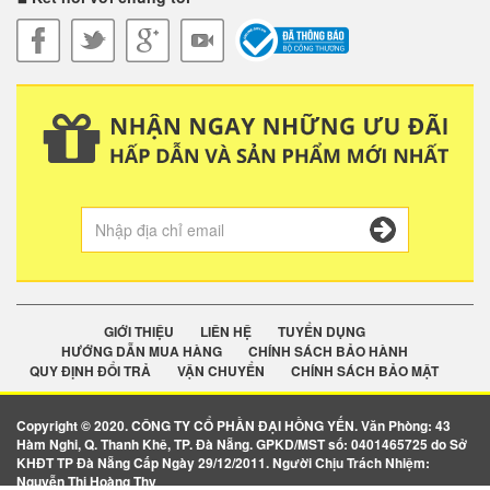
GIỚI THIỆU
LIÊN HỆ
TUYỂN DỤNG
HƯỚNG DẪN MUA HÀNG
CHÍNH SÁCH BẢO HÀNH
QUY ĐỊNH ĐỔI TRẢ
VẬN CHUYỂN
CHÍNH SÁCH BẢO MẬT
Copyright © 2020. CÔNG TY CỔ PHẦN ĐẠI HỒNG YẾN. Văn Phòng: 43
Hàm Nghi, Q. Thanh Khê, TP. Đà Nẵng. GPKD/MST số: 0401465725 do Sở
KHĐT TP Đà Nẵng Cấp Ngày 29/12/2011. Người Chịu Trách Nhiệm:
Nguyễn Thị Hoàng Thy