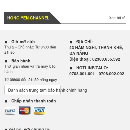
HỒNG YẾN CHANNEL
Xem tất cả
Giờ mở cửa
ĐỊA CHỈ:
Thứ 2 - Chủ nhật: Từ 8h00 đến
43 HÀM NGHI, THANH KHÊ,
21h30
ĐÀ NẴNG
Điện thoại: 02363.655.592
Bảo hành
Thời gian nhận và trả máy bảo
HOTLINE/ZALO:
hành
0708.001.001 - 0708.002.002
Từ 08h00 đến 21h30 hằng ngày
Danh sách trung tâm bảo hành chính hãng
Chấp nhận thanh toán
Kết nối với chúng tôi