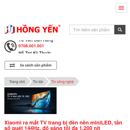
Hỗ Trợ Kỹ Thuật
0708.002.002
Tư Vấn Bán Hàng
0708.001.001
Hỗ Trợ Kỹ Thuật
0708.002.002
Tư Vấn Bán Hàng
0708.001.001
Trang chủ
Tin tức
Tin công nghệ
Xiaomi ra mắt TV trang bị đèn nền miniLED, tần
số quét 144Hz, độ sáng tối đa 1.200 nit