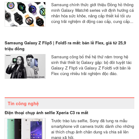
Samsung chính thức giới thiệu Đồng hồ thông
minh Galaxy Watch6 series với định hướng cá
nhân hóa sức khỏe, nâng cấp thiết kế tối ưu
cùng trải nghiệm di động cao cấp, cung cấp...
Samsung Galaxy Z Flip5 | Fold5 ra mắt: bản lề Flex, giá từ 25,9
triệu đồng
Samsung công bố thế hệ thứ năm trong hệ
sinh thái thiết bị Galaxy gập: bộ đôi tuyệt tác
Galaxy Z Flip5 và Galaxy Z Fold5 với bản lề
Flex cùng nhiều trải nghiệm độc đáo.
Tin công nghệ
Điện thoại chụp ảnh selfie Xperia C3 ra mắt
Trước trào lưu selfie, Sony đã tung ra mẫu
smartphone với camera trước dành cho những
ai thích chụp ảnh chân dung và chia sẻ lên
mạng xã hội.