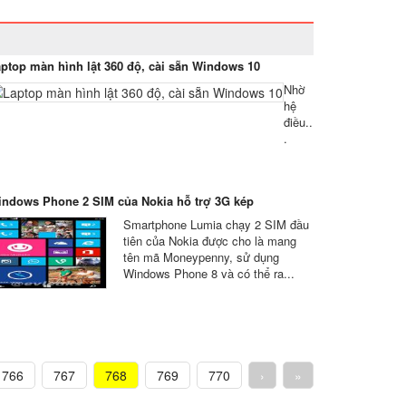
ptop màn hình lật 360 độ, cài sẵn Windows 10
Nhờ
hệ
điều..
.
ndows Phone 2 SIM của Nokia hỗ trợ 3G kép
Smartphone Lumia chạy 2 SIM đầu
tiên của Nokia được cho là mang
tên mã Moneypenny, sử dụng
Windows Phone 8 và có thể ra...
766
767
768
769
770
›
»