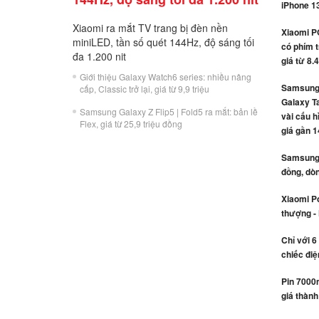
iPhone 1
Xiaomi ra mắt TV trang bị đèn nền
Xiaomi P
miniLED, tần số quét 144Hz, độ sáng tối
có phím t
đa 1.200 nit
giá từ 8.
Giới thiệu Galaxy Watch6 series: nhiều nâng
Samsung 
cấp, Classic trở lại, giá từ 9,9 triệu
Galaxy Ta
Samsung Galaxy Z Flip5 | Fold5 ra mắt: bản lề
vài cấu h
Flex, giá từ 25,9 triệu đồng
giá gần 1
Samsung r
đồng, dòn
Xiaomi Po
thượng -
Chỉ với 6
chiếc điệ
Pin 7000
giá thành