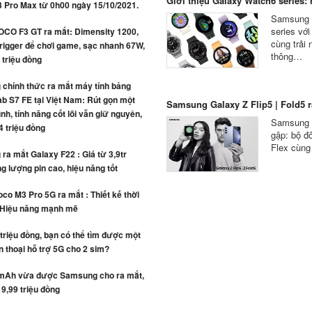
Giới thiệu Galaxy Watch6 series: n
3 Pro Max từ 0h00 ngày 15/10/2021.
Samsung c
series vớ
OCO F3 GT ra mắt: Dimensity 1200,
cùng trải
rigger để chơi game, sạc nhanh 67W,
thông…
4 triệu đồng
chính thức ra mắt máy tính bảng
b S7 FE tại Việt Nam: Rút gọn một
Samsung Galaxy Z Flip5 | Fold5 ra
ình, tính năng cốt lõi vẫn giữ nguyên,
Samsung c
4 triệu đồng
gập: bộ đô
Flex cùng
a mắt Galaxy F22 : Giá từ 3,9tr
g lượng pin cao, hiệu năng tốt
co M3 Pro 5G ra mắt : Thiết kế thời
 Hiệu năng mạnh mẽ
 triệu đồng, bạn có thể tìm được một
n thoại hỗ trợ 5G cho 2 sim?
mAh vừa được Samsung cho ra mắt,
 9,99 triệu đồng