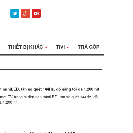
THIẾT BỊ KHÁC
TIVI
TRẢ GÓP
 miniLED, tần số quét 144Hz, độ sáng tối đa 1.200 nit
 mắt TV trang bị đèn nền miniLED, tần số quét 144Hz, độ
a 1.200 nit