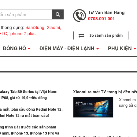
Tư Vấn Bán Hàng
0708.001.001
Hỗ Trợ Kỹ Thuật
0708.002.002
 thông dụng:
SamSung,
Xiaomi,
HTC,
iphone 7 plus,
Tư Vấn Bán Hàng
0708.001.001
ĐỒNG HỒ
ĐIỆN MÁY - ĐIỆN LẠNH
PHỤ KIỆN
laxy Tab S9 Series tại Việt Nam:
Xiaomi ra mắt TV trang bị đèn nền
IP68, giá từ 19,9 triệu đồng
Xiaomi ra
sáng tối đ
ra mắt toàn cầu dòng Redmi Note 12:
mi Note 12 ra mắt toàn cầu!
g trình Đặt trước các sản phẩm
 mini, iPhone 13, iPhone 13 Pro và