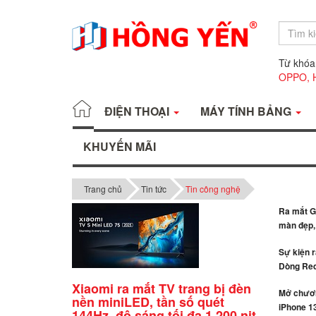
Từ khóa
OPPO,
ĐIỆN THOẠI
MÁY TÍNH BẢNG
KHUYẾN MÃI
Trang chủ
Tin tức
Tin công nghệ
Ra mắt Ga
màn đẹp, 
Sự kiện 
Dòng Red
Xiaomi ra mắt TV trang bị đèn
Mở chươn
nền miniLED, tần số quét
iPhone 13
144Hz, độ sáng tối đa 1.200 nit