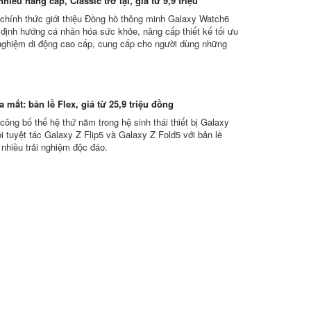
hiều nâng cấp, Classic trở lại, giá từ 9,9 triệu
hính thức giới thiệu Đồng hồ thông minh Galaxy Watch6
i định hướng cá nhân hóa sức khỏe, nâng cấp thiết kế tối ưu
 nghiệm di động cao cấp, cung cấp cho người dùng những
 mắt: bản lề Flex, giá từ 25,9 triệu đồng
ông bố thế hệ thứ năm trong hệ sinh thái thiết bị Galaxy
i tuyệt tác Galaxy Z Flip5 và Galaxy Z Fold5 với bản lề
 nhiều trải nghiệm độc đáo.