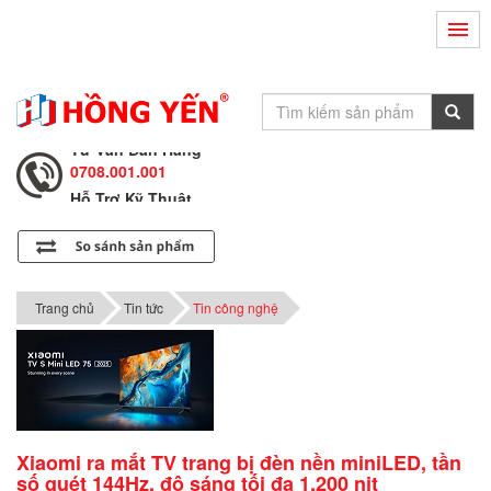
Hỗ Trợ Kỹ Thuật
0708.002.002
Tư Vấn Bán Hàng
0708.001.001
Hỗ Trợ Kỹ Thuật
0708.002.002
Tư Vấn Bán Hàng
0708.001.001
Trang chủ
Tin tức
Tin công nghệ
Xiaomi ra mắt TV trang bị đèn nền miniLED, tần
số quét 144Hz, độ sáng tối đa 1.200 nit