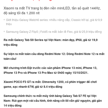
Xiaomi ra mắt TV trang bị đèn nền miniLED, tần số quét 144Hz,
độ sáng tối đa 1.200 nit
Giới thiệu Galaxy Watch6 series: nhiều nâng cấp, Classic trở lại, giá từ 9,9
triệu
Samsung Galaxy Z Flip5 | Fold5 ra mắt: bản lề Flex, giá từ 25,9 triệu đồng
Ra mắt Galaxy Tab S9 Series tại Việt Nam: màn đẹp, IP68, giá từ 19,9
triệu đồng
Sự kiện ra mắt toàn cầu dòng Redmi Note 12: Dòng Redmi Note 12 ra mắt
toàn cầu!
Mở chương trình Đặt trước các sản phẩm iPhone 13 mini, iPhone 13,
iPhone 13 Pro và iPhone 13 Pro Max từ 0h00 ngày 15/10/2021.
Xiaomi POCO F3 GT ra mắt: Dimensity 1200, có phím trigger để chơi
game, sạc nhanh 67W, giá từ 8.4 triệu đồng
Samsung chính thức ra mắt máy tính bảng Galaxy Tab S7 FE tại Việt
Nam: Rút gọn một vài cấu hình, tính năng cốt lõi vẫn giữ nguyên, giá gần
14 triệu đồng