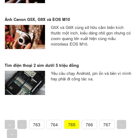
Ảnh Canon G5X, G9X và EOS M10
G5X và G9X cùng sở hữu cảm biến kích
thước một inch, kiểu dáng nhỏ gọn nhưng có
zoom quang lớn xuất hiện cùng mẫu
mirrorless EOS M10.
Tìm điện thoại 2 sim dưới 5 triệu đồng
Yêu cầu chạy Android, pin ổn và bền vì mình
hay phải đi công tác xa.
«
‹
763
764
765
766
767
›
»