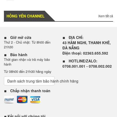
HỒNG YẾN CHANNEL
Xem tất cả
Giờ mở cửa
ĐỊA CHỈ:
Thứ 2 - Chủ nhật: Từ 8h00 đến
43 HÀM NGHI, THANH KHÊ,
21h30
ĐÀ NẴNG
Điện thoại: 02363.655.592
Bảo hành
Thời gian nhận và trả máy bảo
HOTLINE/ZALO:
hành
0708.001.001 - 0708.002.002
Từ 08h00 đến 21h30 hằng ngày
Danh sách trung tâm bảo hành chính hãng
Chấp nhận thanh toán
Kết nối với chúng tôi