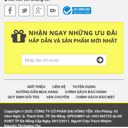
GIỚI THIỆU
LIÊN HỆ
TUYỂN DỤNG
HƯỚNG DẪN MUA HÀNG
CHÍNH SÁCH BẢO HÀNH
QUY ĐỊNH ĐỔI TRẢ
VẬN CHUYỂN
CHÍNH SÁCH BẢO MẬT
Copyright © 2020. CÔNG TY CỔ PHẦN ĐẠI HỒNG YẾN. Văn Phòng: 43
Hàm Nghi, Q. Thanh Khê, TP. Đà Nẵng. GPKD/MST số: 0401465725 do Sở
KHĐT TP Đà Nẵng Cấp Ngày 29/12/2011. Người Chịu Trách Nhiệm:
Nguyễn Thị Hoàng Thy