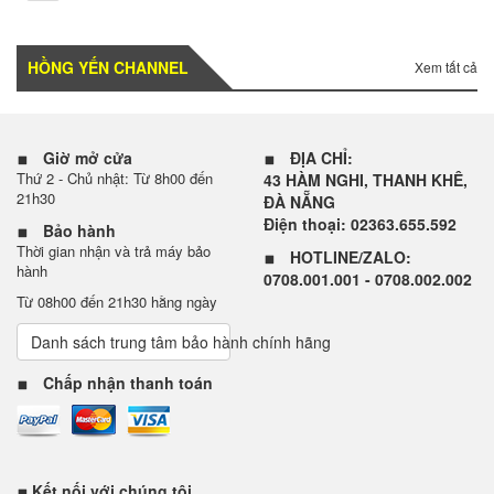
HỒNG YẾN CHANNEL
Xem tất cả
Giờ mở cửa
ĐỊA CHỈ:
Thứ 2 - Chủ nhật: Từ 8h00 đến
43 HÀM NGHI, THANH KHÊ,
21h30
ĐÀ NẴNG
Điện thoại: 02363.655.592
Bảo hành
Thời gian nhận và trả máy bảo
HOTLINE/ZALO:
hành
0708.001.001 - 0708.002.002
Từ 08h00 đến 21h30 hằng ngày
Danh sách trung tâm bảo hành chính hãng
Chấp nhận thanh toán
Kết nối với chúng tôi