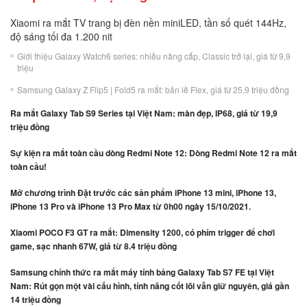
Xiaomi ra mắt TV trang bị đèn nền miniLED, tần số quét 144Hz,
độ sáng tối đa 1.200 nit
Giới thiệu Galaxy Watch6 series: nhiều nâng cấp, Classic trở lại, giá từ 9,9
triệu
Samsung Galaxy Z Flip5 | Fold5 ra mắt: bản lề Flex, giá từ 25,9 triệu đồng
Ra mắt Galaxy Tab S9 Series tại Việt Nam: màn đẹp, IP68, giá từ 19,9
triệu đồng
Sự kiện ra mắt toàn cầu dòng Redmi Note 12: Dòng Redmi Note 12 ra mắt
toàn cầu!
Mở chương trình Đặt trước các sản phẩm iPhone 13 mini, iPhone 13,
iPhone 13 Pro và iPhone 13 Pro Max từ 0h00 ngày 15/10/2021.
Xiaomi POCO F3 GT ra mắt: Dimensity 1200, có phím trigger để chơi
game, sạc nhanh 67W, giá từ 8.4 triệu đồng
Samsung chính thức ra mắt máy tính bảng Galaxy Tab S7 FE tại Việt
Nam: Rút gọn một vài cấu hình, tính năng cốt lõi vẫn giữ nguyên, giá gần
14 triệu đồng