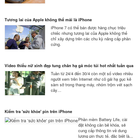
Tương lai của Apple không thể mãi là iPhone
iPhone 7 có thể bán được hàng chục triệu
chiếc nhưng tương lai của Apple không thể
chỉ xây dựng trên các chu kỳ nâng cấp phần
cứng.
Video thiếu nữ xinh đẹp tung chân hạ gã móc túi hot nhất tuần qua
Tuần từ 24/4 đến 30/4 còn một số video nhiều
người xem trên Internet như cô gái hạ gục kẻ
sàm sỡ trong thang máy, nhóm trộm vét sạch
cây…
Kiểm tra 'sức khỏe' pin trên iPhone
Phần mềm Battery Life, cài
đặt không cần bẻ khóa, sẽ
cung cấp thông tin về dung
lượng pin thực tế, đặc biệt là...