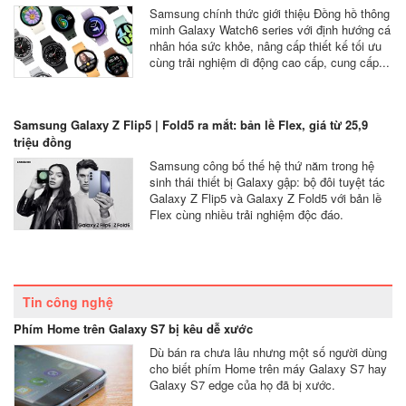
Samsung chính thức giới thiệu Đồng hồ thông
minh Galaxy Watch6 series với định hướng cá
nhân hóa sức khỏe, nâng cấp thiết kế tối ưu
cùng trải nghiệm di động cao cấp, cung cấp...
Samsung Galaxy Z Flip5 | Fold5 ra mắt: bản lề Flex, giá từ 25,9
triệu đồng
Samsung công bố thế hệ thứ năm trong hệ
sinh thái thiết bị Galaxy gập: bộ đôi tuyệt tác
Galaxy Z Flip5 và Galaxy Z Fold5 với bản lề
Flex cùng nhiều trải nghiệm độc đáo.
Tin công nghệ
Phím Home trên Galaxy S7 bị kêu dễ xước
Dù bán ra chưa lâu nhưng một số người dùng
cho biết phím Home trên máy Galaxy S7 hay
Galaxy S7 edge của họ đã bị xước.