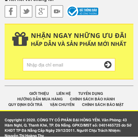
GIỚI THIỆU
LIÊN HỆ
TUYỂN DỤNG
HƯỚNG DẪN MUA HÀNG
CHÍNH SÁCH BẢO HÀNH
QUY ĐỊNH ĐỔI TRẢ
VẬN CHUYỂN
CHÍNH SÁCH BẢO MẬT
Copyright © 2020. CÔNG TY CỔ PHẦN ĐẠI HỒNG YẾN. Văn Phòng: 43
Hàm Nghi, Q. Thanh Khê, TP. Đà Nẵng. GPKD/MST số: 0401465725 do Sở
KHĐT TP Đà Nẵng Cấp Ngày 29/12/2011. Người Chịu Trách Nhiệm:
Nguyễn Thị Hoàng Thy