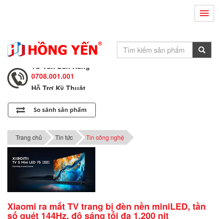
Hỗ Trợ Kỹ Thuật
0708.002.002
Tư Vấn Bán Hàng
0708.001.001
Hỗ Trợ Kỹ Thuật
0708.002.002
Tư Vấn Bán Hàng
0708.001.001
Trang chủ
Tin tức
Tin công nghệ
Xiaomi ra mắt TV trang bị đèn nền miniLED, tần
số quét 144Hz, độ sáng tối đa 1.200 nit