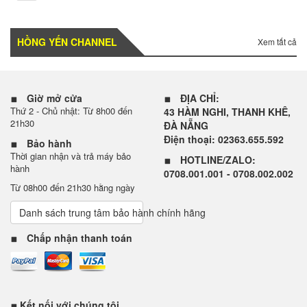
HỒNG YẾN CHANNEL
Xem tất cả
Giờ mở cửa
ĐỊA CHỈ:
Thứ 2 - Chủ nhật: Từ 8h00 đến
43 HÀM NGHI, THANH KHÊ,
21h30
ĐÀ NẴNG
Điện thoại: 02363.655.592
Bảo hành
Thời gian nhận và trả máy bảo
HOTLINE/ZALO:
hành
0708.001.001 - 0708.002.002
Từ 08h00 đến 21h30 hằng ngày
Danh sách trung tâm bảo hành chính hãng
Chấp nhận thanh toán
Kết nối với chúng tôi