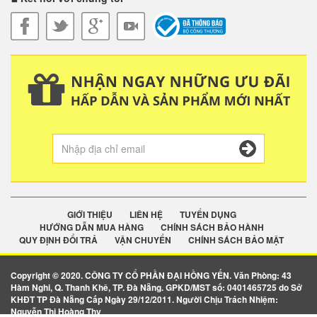
GIỚI THIỆU
LIÊN HỆ
TUYỂN DỤNG
HƯỚNG DẪN MUA HÀNG
CHÍNH SÁCH BẢO HÀNH
QUY ĐỊNH ĐỔI TRẢ
VẬN CHUYỂN
CHÍNH SÁCH BẢO MẬT
Copyright © 2020. CÔNG TY CỔ PHẦN ĐẠI HỒNG YẾN. Văn Phòng: 43
Hàm Nghi, Q. Thanh Khê, TP. Đà Nẵng. GPKD/MST số: 0401465725 do Sở
KHĐT TP Đà Nẵng Cấp Ngày 29/12/2011. Người Chịu Trách Nhiệm:
Nguyễn Thị Hoàng Thy