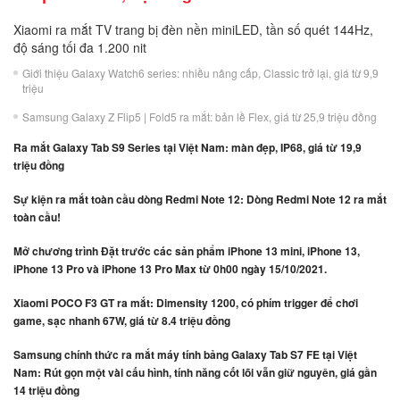
Xiaomi ra mắt TV trang bị đèn nền miniLED, tần số quét 144Hz,
độ sáng tối đa 1.200 nit
Giới thiệu Galaxy Watch6 series: nhiều nâng cấp, Classic trở lại, giá từ 9,9
triệu
Samsung Galaxy Z Flip5 | Fold5 ra mắt: bản lề Flex, giá từ 25,9 triệu đồng
Ra mắt Galaxy Tab S9 Series tại Việt Nam: màn đẹp, IP68, giá từ 19,9
triệu đồng
Sự kiện ra mắt toàn cầu dòng Redmi Note 12: Dòng Redmi Note 12 ra mắt
toàn cầu!
Mở chương trình Đặt trước các sản phẩm iPhone 13 mini, iPhone 13,
iPhone 13 Pro và iPhone 13 Pro Max từ 0h00 ngày 15/10/2021.
Xiaomi POCO F3 GT ra mắt: Dimensity 1200, có phím trigger để chơi
game, sạc nhanh 67W, giá từ 8.4 triệu đồng
Samsung chính thức ra mắt máy tính bảng Galaxy Tab S7 FE tại Việt
Nam: Rút gọn một vài cấu hình, tính năng cốt lõi vẫn giữ nguyên, giá gần
14 triệu đồng