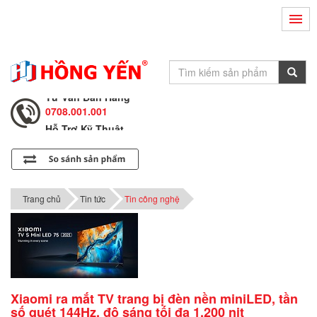
Hỗ Trợ Kỹ Thuật
0708.002.002
Tư Vấn Bán Hàng
0708.001.001
Hỗ Trợ Kỹ Thuật
0708.002.002
Tư Vấn Bán Hàng
0708.001.001
Trang chủ
Tin tức
Tin công nghệ
Xiaomi ra mắt TV trang bị đèn nền miniLED, tần
số quét 144Hz, độ sáng tối đa 1.200 nit