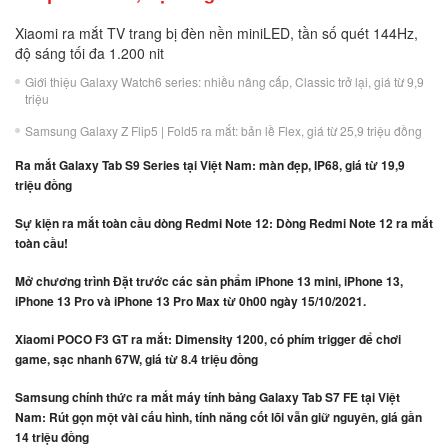
Xiaomi ra mắt TV trang bị đèn nền miniLED, tần số quét 144Hz,
độ sáng tối đa 1.200 nit
Giới thiệu Galaxy Watch6 series: nhiều nâng cấp, Classic trở lại, giá từ 9,9
triệu
Samsung Galaxy Z Flip5 | Fold5 ra mắt: bản lề Flex, giá từ 25,9 triệu đồng
Ra mắt Galaxy Tab S9 Series tại Việt Nam: màn đẹp, IP68, giá từ 19,9
triệu đồng
Sự kiện ra mắt toàn cầu dòng Redmi Note 12: Dòng Redmi Note 12 ra mắt
toàn cầu!
Mở chương trình Đặt trước các sản phẩm iPhone 13 mini, iPhone 13,
iPhone 13 Pro và iPhone 13 Pro Max từ 0h00 ngày 15/10/2021.
Xiaomi POCO F3 GT ra mắt: Dimensity 1200, có phím trigger để chơi
game, sạc nhanh 67W, giá từ 8.4 triệu đồng
Samsung chính thức ra mắt máy tính bảng Galaxy Tab S7 FE tại Việt
Nam: Rút gọn một vài cấu hình, tính năng cốt lõi vẫn giữ nguyên, giá gần
14 triệu đồng