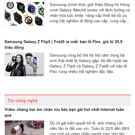
Samsung chính thức giới thiệu Đồng hồ thông
minh Galaxy Watch6 series với định hướng cá
nhân hóa sức khỏe, nâng cấp thiết kế tối ưu
cùng trải nghiệm di động cao cấp, cung cấp...
Samsung Galaxy Z Flip5 | Fold5 ra mắt: bản lề Flex, giá từ 25,9
triệu đồng
Samsung công bố thế hệ thứ năm trong hệ
sinh thái thiết bị Galaxy gập: bộ đôi tuyệt tác
Galaxy Z Flip5 và Galaxy Z Fold5 với bản lề
Flex cùng nhiều trải nghiệm độc đáo.
Tin công nghệ
Video chàng trai ôm chân níu kéo bạn gái hot nhất Internet tuần
qua
Dù cô gái kiên quyết bỏ đi, anh chàng vẫn
nằm lăn ra đất van xin. Tuần từ 22/5 đến 28/5
còn một số video nhiều người xem như tên…