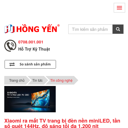
Hỗ Trợ Kỹ Thuật
0708.002.002
Tư Vấn Bán Hàng
0708.001.001
Hỗ Trợ Kỹ Thuật
0708.002.002
Tư Vấn Bán Hàng
0708.001.001
Trang chủ
Tin tức
Tin công nghệ
Xiaomi ra mắt TV trang bị đèn nền miniLED, tần
số quét 144Hz, độ sáng tối đa 1.200 nit