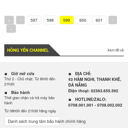
«
‹
597
598
599
600
601
›
»
HỒNG YẾN CHANNEL
Xem tất cả
Giờ mở cửa
ĐỊA CHỈ:
Thứ 2 - Chủ nhật: Từ 8h00 đến
43 HÀM NGHI, THANH KHÊ,
21h30
ĐÀ NẴNG
Điện thoại: 02363.655.592
Bảo hành
Thời gian nhận và trả máy bảo
HOTLINE/ZALO:
hành
0708.001.001 - 0708.002.002
Từ 08h00 đến 21h30 hằng ngày
Danh sách trung tâm bảo hành chính hãng