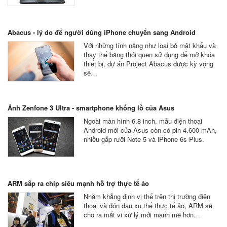
Abacus - lý do để người dùng iPhone chuyển sang Android
Với những tính năng như loại bỏ mật khẩu và
thay thế bằng thói quen sử dụng để mở khóa
thiết bị, dự án Project Abacus được kỳ vọng
sẽ…
Ảnh Zenfone 3 Ultra - smartphone khổng lồ của Asus
Ngoài màn hình 6,8 inch, mẫu điện thoại
Android mới của Asus còn có pin 4.600 mAh,
nhiều gấp rưỡi Note 5 và iPhone 6s Plus.
ARM sắp ra chip siêu mạnh hỗ trợ thực tế ảo
Nhằm khẳng định vị thế trên thị trường điện
thoại và đón đầu xu thế thực tế ảo, ARM sẽ
cho ra mắt vi xử lý mới mạnh mẽ hơn…