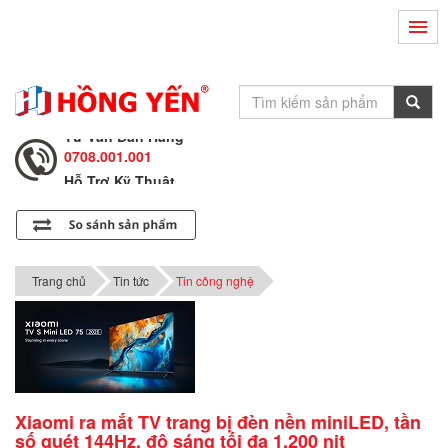
Hỗ Trợ Kỹ Thuật
0708.002.002
Tư Vấn Bán Hàng
0708.001.001
Hỗ Trợ Kỹ Thuật
0708.002.002
Tư Vấn Bán Hàng
0708.001.001
Trang chủ
Tin tức
Tin công nghệ
Xiaomi ra mắt TV trang bị đèn nền miniLED, tần
số quét 144Hz, độ sáng tối đa 1.200 nit