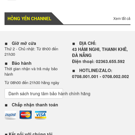
HỒNG YẾN CHANNEL
Xem tất cả
Giờ mở cửa
ĐỊA CHỈ:
Thứ 2 - Chủ nhật: Từ 8h00 đến
43 HÀM NGHI, THANH KHÊ,
21h30
ĐÀ NẴNG
Điện thoại: 02363.655.592
Bảo hành
Thời gian nhận và trả máy bảo
HOTLINE/ZALO:
hành
0708.001.001 - 0708.002.002
Từ 08h00 đến 21h30 hằng ngày
Danh sách trung tâm bảo hành chính hãng
Chấp nhận thanh toán
Kết nối với chúng tôi