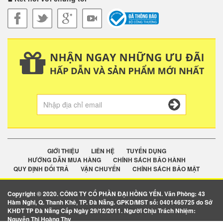
GIỚI THIỆU
LIÊN HỆ
TUYỂN DỤNG
HƯỚNG DẪN MUA HÀNG
CHÍNH SÁCH BẢO HÀNH
QUY ĐỊNH ĐỔI TRẢ
VẬN CHUYỂN
CHÍNH SÁCH BẢO MẬT
Copyright © 2020. CÔNG TY CỔ PHẦN ĐẠI HỒNG YẾN. Văn Phòng: 43
Hàm Nghi, Q. Thanh Khê, TP. Đà Nẵng. GPKD/MST số: 0401465725 do Sở
KHĐT TP Đà Nẵng Cấp Ngày 29/12/2011. Người Chịu Trách Nhiệm:
Nguyễn Thị Hoàng Thy