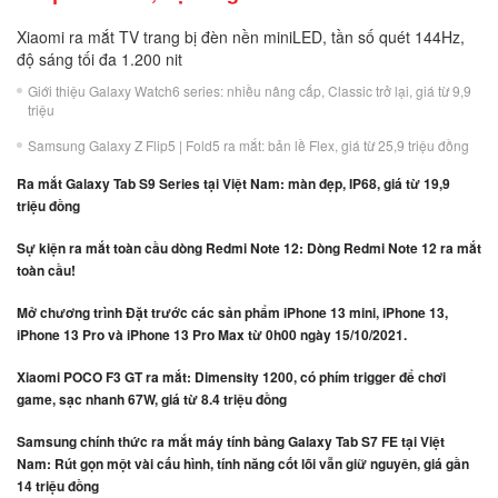
Xiaomi ra mắt TV trang bị đèn nền miniLED, tần số quét 144Hz,
độ sáng tối đa 1.200 nit
Giới thiệu Galaxy Watch6 series: nhiều nâng cấp, Classic trở lại, giá từ 9,9
triệu
Samsung Galaxy Z Flip5 | Fold5 ra mắt: bản lề Flex, giá từ 25,9 triệu đồng
Ra mắt Galaxy Tab S9 Series tại Việt Nam: màn đẹp, IP68, giá từ 19,9
triệu đồng
Sự kiện ra mắt toàn cầu dòng Redmi Note 12: Dòng Redmi Note 12 ra mắt
toàn cầu!
Mở chương trình Đặt trước các sản phẩm iPhone 13 mini, iPhone 13,
iPhone 13 Pro và iPhone 13 Pro Max từ 0h00 ngày 15/10/2021.
Xiaomi POCO F3 GT ra mắt: Dimensity 1200, có phím trigger để chơi
game, sạc nhanh 67W, giá từ 8.4 triệu đồng
Samsung chính thức ra mắt máy tính bảng Galaxy Tab S7 FE tại Việt
Nam: Rút gọn một vài cấu hình, tính năng cốt lõi vẫn giữ nguyên, giá gần
14 triệu đồng