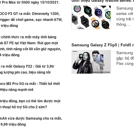
Giới thiệu Galaxy Watch6 series: n
3 Pro Max từ 0h00 ngày 15/10/2021.
Samsung c
series vớ
OCO F3 GT ra mắt: Dimensity 1200,
cùng trải
rigger để chơi game, sạc nhanh 67W,
thông…
4 triệu đồng
chính thức ra mắt máy tính bảng
b S7 FE tại Việt Nam: Rút gọn một
Samsung Galaxy Z Flip5 | Fold5 ra
ình, tính năng cốt lõi vẫn giữ nguyên,
Samsung c
4 triệu đồng
gập: bộ đô
Flex cùng
a mắt Galaxy F22 : Giá từ 3,9tr
g lượng pin cao, hiệu năng tốt
co M3 Pro 5G ra mắt : Thiết kế thời
 Hiệu năng mạnh mẽ
 triệu đồng, bạn có thể tìm được một
n thoại hỗ trợ 5G cho 2 sim?
mAh vừa được Samsung cho ra mắt,
 9,99 triệu đồng