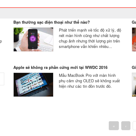
Bạn thường sạc điện thoại như thế nào?
Ga
Phát triển mạnh về tốc độ xử lý, độ
nét màn hình cũng như chất lượng
úp
chụp ảnh nhưng thời lượng pin trên
.
smartphone vẫn khiến nhiều...
Apple sẽ không ra phần cứng mới tại WWDC 2016
Gi
Mẫu MacBook Pro với màn hình
phụ cảm ứng OLED sẽ không xuất
hiện như các tin đồn trước đó.
«
‹