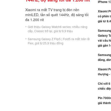
iPhone 1
Xiaomi ra mắt TV trang bị đèn nền
Xiaomi P
miniLED, tần số quét 144Hz, độ sáng tối
có phím t
đa 1.200 nit
giá từ 8.
Giới thiệu Galaxy Watch6 series: nhiều nâng
Samsung 
cấp, Classic trở lại, giá từ 9,9 triệu
Galaxy Ta
Samsung Galaxy Z Flip5 | Fold5 ra mắt: bản lề
vài cấu h
Flex, giá từ 25,9 triệu đồng
giá gần 1
Samsung r
đồng, dòn
Xiaomi Po
thượng -
Chỉ với 6
chiếc điệ
Pin 7000
giá thành