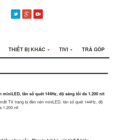
THIẾT BỊ KHÁC
TIVI
TRẢ GÓP
 miniLED, tần số quét 144Hz, độ sáng tối đa 1.200 nit
 mắt TV trang bị đèn nền miniLED, tần số quét 144Hz, độ
a 1.200 nit