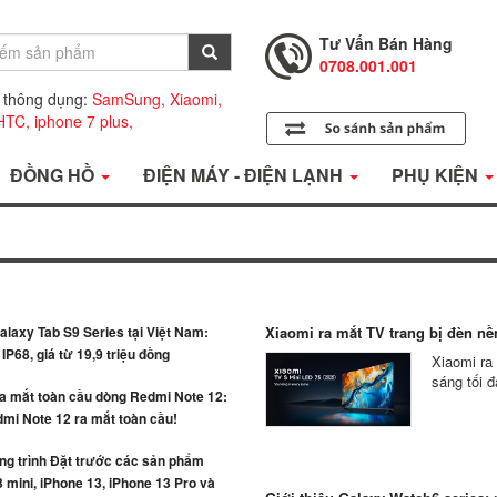
Tư Vấn Bán Hàng
0708.001.001
Hỗ Trợ Kỹ Thuật
0708.002.002
 thông dụng:
SamSung,
Xiaomi,
Tư Vấn Bán Hàng
HTC,
iphone 7 plus,
0708.001.001
ĐỒNG HỒ
ĐIỆN MÁY - ĐIỆN LẠNH
PHỤ KIỆN
laxy Tab S9 Series tại Việt Nam:
Xiaomi ra mắt TV trang bị đèn nền
IP68, giá từ 19,9 triệu đồng
Xiaomi ra
sáng tối đ
ra mắt toàn cầu dòng Redmi Note 12:
mi Note 12 ra mắt toàn cầu!
g trình Đặt trước các sản phẩm
 mini, iPhone 13, iPhone 13 Pro và