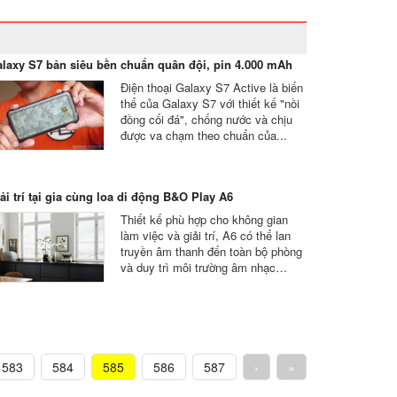
laxy S7 bản siêu bền chuẩn quân đội, pin 4.000 mAh
Điện thoại Galaxy S7 Active là biến
thể của Galaxy S7 với thiết kế "nồi
đồng cối đá", chống nước và chịu
được va chạm theo chuẩn của...
ải trí tại gia cùng loa di động B&O Play A6
Thiết kế phù hợp cho không gian
làm việc và giải trí, A6 có thể lan
truyền âm thanh đến toàn bộ phòng
và duy trì môi trường âm nhạc…
583
584
585
586
587
›
»