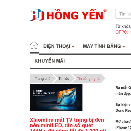
Từ khóa
OPPO,
ĐIỆN THOẠI
MÁY TÍNH BẢNG
KHUYẾN MÃI
Trang chủ
Tin tức
Tin công nghệ
Ra mắt Ga
màn đẹp, 
Sự kiện 
Dòng Red
Xiaomi ra mắt TV trang bị đèn
Mở chươn
nền miniLED, tần số quét
iPhone 13
144Hz, độ sáng tối đa 1.200 nit