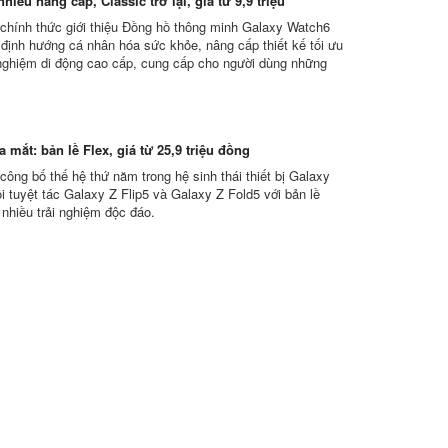
hiều nâng cấp, Classic trở lại, giá từ 9,9 triệu
hính thức giới thiệu Đồng hồ thông minh Galaxy Watch6
i định hướng cá nhân hóa sức khỏe, nâng cấp thiết kế tối ưu
 nghiệm di động cao cấp, cung cấp cho người dùng những
 mắt: bản lề Flex, giá từ 25,9 triệu đồng
ông bố thế hệ thứ năm trong hệ sinh thái thiết bị Galaxy
i tuyệt tác Galaxy Z Flip5 và Galaxy Z Fold5 với bản lề
 nhiều trải nghiệm độc đáo.