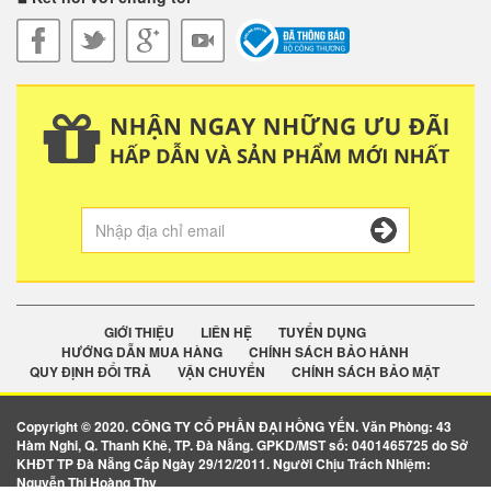
GIỚI THIỆU
LIÊN HỆ
TUYỂN DỤNG
HƯỚNG DẪN MUA HÀNG
CHÍNH SÁCH BẢO HÀNH
QUY ĐỊNH ĐỔI TRẢ
VẬN CHUYỂN
CHÍNH SÁCH BẢO MẬT
Copyright © 2020. CÔNG TY CỔ PHẦN ĐẠI HỒNG YẾN. Văn Phòng: 43
Hàm Nghi, Q. Thanh Khê, TP. Đà Nẵng. GPKD/MST số: 0401465725 do Sở
KHĐT TP Đà Nẵng Cấp Ngày 29/12/2011. Người Chịu Trách Nhiệm:
Nguyễn Thị Hoàng Thy