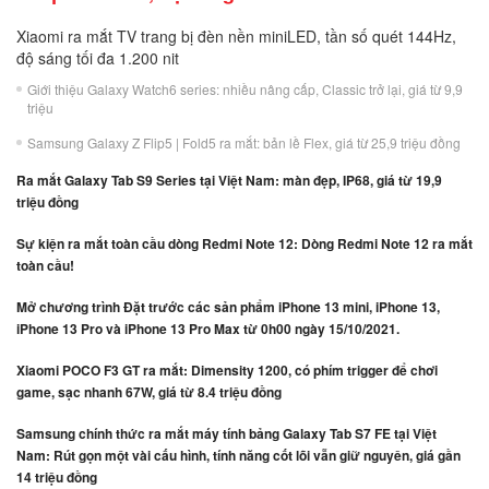
Xiaomi ra mắt TV trang bị đèn nền miniLED, tần số quét 144Hz,
độ sáng tối đa 1.200 nit
Giới thiệu Galaxy Watch6 series: nhiều nâng cấp, Classic trở lại, giá từ 9,9
triệu
Samsung Galaxy Z Flip5 | Fold5 ra mắt: bản lề Flex, giá từ 25,9 triệu đồng
Ra mắt Galaxy Tab S9 Series tại Việt Nam: màn đẹp, IP68, giá từ 19,9
triệu đồng
Sự kiện ra mắt toàn cầu dòng Redmi Note 12: Dòng Redmi Note 12 ra mắt
toàn cầu!
Mở chương trình Đặt trước các sản phẩm iPhone 13 mini, iPhone 13,
iPhone 13 Pro và iPhone 13 Pro Max từ 0h00 ngày 15/10/2021.
Xiaomi POCO F3 GT ra mắt: Dimensity 1200, có phím trigger để chơi
game, sạc nhanh 67W, giá từ 8.4 triệu đồng
Samsung chính thức ra mắt máy tính bảng Galaxy Tab S7 FE tại Việt
Nam: Rút gọn một vài cấu hình, tính năng cốt lõi vẫn giữ nguyên, giá gần
14 triệu đồng