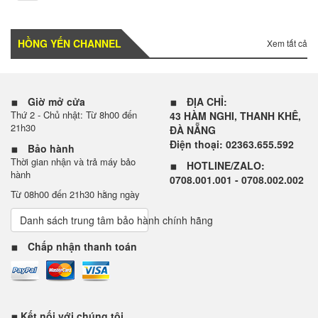
HỒNG YẾN CHANNEL
Xem tất cả
Giờ mở cửa
ĐỊA CHỈ:
Thứ 2 - Chủ nhật: Từ 8h00 đến
43 HÀM NGHI, THANH KHÊ,
21h30
ĐÀ NẴNG
Điện thoại: 02363.655.592
Bảo hành
Thời gian nhận và trả máy bảo
HOTLINE/ZALO:
hành
0708.001.001 - 0708.002.002
Từ 08h00 đến 21h30 hằng ngày
Danh sách trung tâm bảo hành chính hãng
Chấp nhận thanh toán
Kết nối với chúng tôi