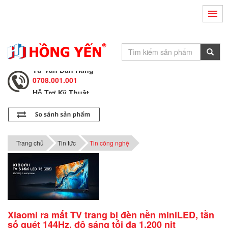
Hỗ Trợ Kỹ Thuật
0708.002.002
Tư Vấn Bán Hàng
0708.001.001
Hỗ Trợ Kỹ Thuật
0708.002.002
Tư Vấn Bán Hàng
0708.001.001
Trang chủ
Tin tức
Tin công nghệ
Xiaomi ra mắt TV trang bị đèn nền miniLED, tần
số quét 144Hz, độ sáng tối đa 1.200 nit