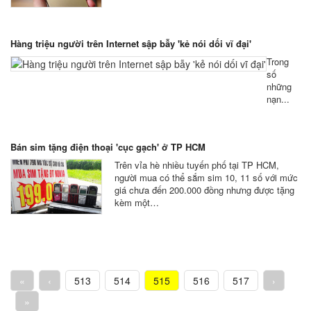
Hàng triệu người trên Internet sập bẫy 'kẻ nói dối vĩ đại'
Trong
số
những
nạn...
Bán sim tặng điện thoại 'cục gạch' ở TP HCM
Trên vỉa hè nhiều tuyến phố tại TP HCM,
người mua có thể sắm sim 10, 11 số với mức
giá chưa đến 200.000 đồng nhưng được tặng
kèm một…
«
‹
513
514
515
516
517
›
»