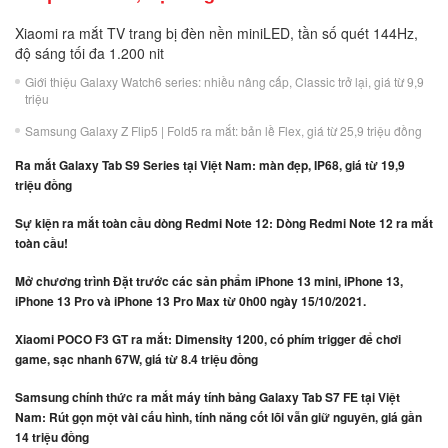
Xiaomi ra mắt TV trang bị đèn nền miniLED, tần số quét 144Hz,
độ sáng tối đa 1.200 nit
Giới thiệu Galaxy Watch6 series: nhiều nâng cấp, Classic trở lại, giá từ 9,9
triệu
Samsung Galaxy Z Flip5 | Fold5 ra mắt: bản lề Flex, giá từ 25,9 triệu đồng
Ra mắt Galaxy Tab S9 Series tại Việt Nam: màn đẹp, IP68, giá từ 19,9
triệu đồng
Sự kiện ra mắt toàn cầu dòng Redmi Note 12: Dòng Redmi Note 12 ra mắt
toàn cầu!
Mở chương trình Đặt trước các sản phẩm iPhone 13 mini, iPhone 13,
iPhone 13 Pro và iPhone 13 Pro Max từ 0h00 ngày 15/10/2021.
Xiaomi POCO F3 GT ra mắt: Dimensity 1200, có phím trigger để chơi
game, sạc nhanh 67W, giá từ 8.4 triệu đồng
Samsung chính thức ra mắt máy tính bảng Galaxy Tab S7 FE tại Việt
Nam: Rút gọn một vài cấu hình, tính năng cốt lõi vẫn giữ nguyên, giá gần
14 triệu đồng