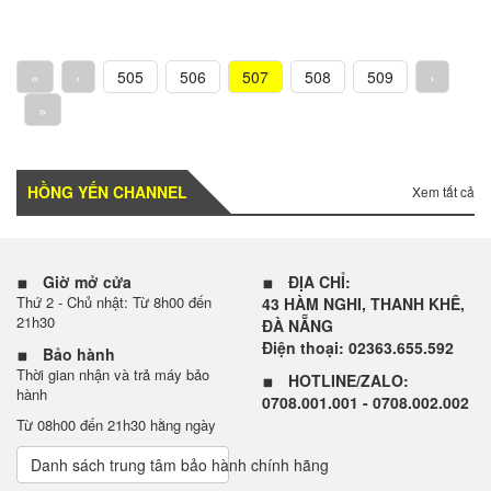
«
‹
505
506
507
508
509
›
»
HỒNG YẾN CHANNEL
Xem tất cả
Giờ mở cửa
ĐỊA CHỈ:
Thứ 2 - Chủ nhật: Từ 8h00 đến
43 HÀM NGHI, THANH KHÊ,
21h30
ĐÀ NẴNG
Điện thoại: 02363.655.592
Bảo hành
Thời gian nhận và trả máy bảo
HOTLINE/ZALO:
hành
0708.001.001 - 0708.002.002
Từ 08h00 đến 21h30 hằng ngày
Danh sách trung tâm bảo hành chính hãng