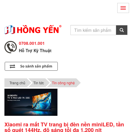
Hỗ Trợ Kỹ Thuật
0708.002.002
Tư Vấn Bán Hàng
0708.001.001
Hỗ Trợ Kỹ Thuật
0708.002.002
Tư Vấn Bán Hàng
0708.001.001
Trang chủ
Tin tức
Tin công nghệ
Xiaomi ra mắt TV trang bị đèn nền miniLED, tần
số quét 144Hz, độ sáng tối đa 1.200 nit