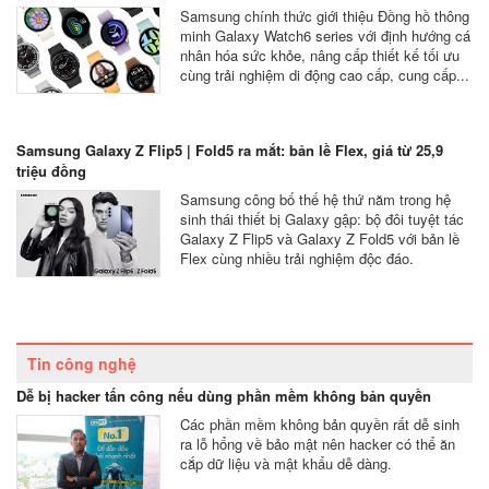
Samsung chính thức giới thiệu Đồng hồ thông
minh Galaxy Watch6 series với định hướng cá
nhân hóa sức khỏe, nâng cấp thiết kế tối ưu
cùng trải nghiệm di động cao cấp, cung cấp...
Samsung Galaxy Z Flip5 | Fold5 ra mắt: bản lề Flex, giá từ 25,9
triệu đồng
Samsung công bố thế hệ thứ năm trong hệ
sinh thái thiết bị Galaxy gập: bộ đôi tuyệt tác
Galaxy Z Flip5 và Galaxy Z Fold5 với bản lề
Flex cùng nhiều trải nghiệm độc đáo.
Tin công nghệ
Dễ bị hacker tấn công nếu dùng phần mềm không bản quyền
Các phần mềm không bản quyền rất dễ sinh
ra lỗ hổng về bảo mật nên hacker có thể ăn
cắp dữ liệu và mật khẩu dễ dàng.